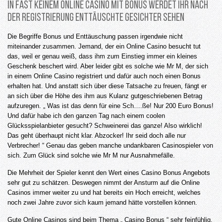
In fast keinem Online Casino mit Bonus werdet ihr nach
der Registrierung enttäuschte Gesichter sehen
Die Begriffe Bonus und Enttäuschung passen irgendwie nicht
miteinander zusammen. Jemand, der ein Online Casino besucht tut
das, weil er genau weiß, dass ihm zum Einstieg immer ein kleines
Geschenk beschert wird. Aber leider gibt es solche wie Mr M, der sich
in einem Online Casino registriert und dafür auch noch einen Bonus
erhalten hat. Und anstatt sich über diese Tatsache zu freuen, fängt er
an sich über die Höhe des ihm aus Kulanz gutgeschriebenen Betrag
aufzuregen. „ Was ist das denn für eine Sch….ße! Nur 200 Euro Bonus!
Und dafür habe ich den ganzen Tag nach einem coolen
Glücksspielanbieter gesucht? Schweinerei das ganze! Also wirklich!
Das geht überhaupt nicht klar. Abzocker! Ihr seid doch alle nur
Verbrecher! “ Genau das geben manche undankbaren Casinospieler von
sich. Zum Glück sind solche wie Mr M nur Ausnahmefälle.
Die Mehrheit der Spieler kennt den Wert eines Casino Bonus Angebots
sehr gut zu schätzen. Deswegen nimmt der Ansturm auf die Online
Casinos immer weiter zu und hat bereits ein Hoch erreicht, welches
noch zwei Jahre zuvor sich kaum jemand hätte vorstellen können.
Gute Online Casinos sind beim Thema „ Casino Bonus “ sehr feinfühlig.