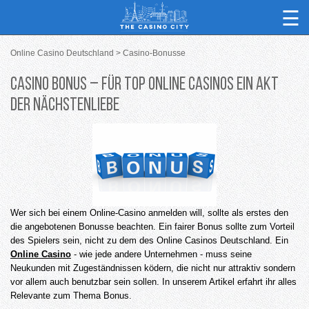
☰
Online Casino Deutschland
Casino-Bonusse
Casino Bonus – Für Top Online Casinos ein Akt
Top Casinos
der Nächstenliebe
Casino Bonus
Regeln & Strategien
Gratis Casino-Spiele
Casino Ratgeber
Wer sich bei einem Online-Casino anmelden will, sollte als erstes den
News
die angebotenen Bonusse beachten. Ein fairer Bonus sollte zum Vorteil
des Spielers sein, nicht zu dem des Online Casinos Deutschland. Ein
Online Casino
- wie jede andere Unternehmen - muss seine
Neukunden mit Zugeständnissen ködern, die nicht nur attraktiv sondern
vor allem auch benutzbar sein sollen. In unserem Artikel erfahrt ihr alles
Relevante zum Thema Bonus.