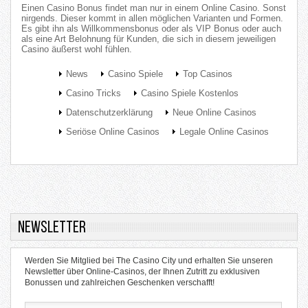
Einen Casino Bonus findet man nur in einem Online Casino. Sonst
nirgends. Dieser kommt in allen möglichen Varianten und Formen.
Es gibt ihn als Willkommensbonus oder als VIP Bonus oder auch
als eine Art Belohnung für Kunden, die sich in diesem jeweiligen
Casino äußerst wohl fühlen.
News
Casino Spiele
Top Casinos
Casino Tricks
Casino Spiele Kostenlos
Datenschutzerklärung
Neue Online Casinos
Seriöse Online Casinos
Legale Online Casinos
Newsletter
Werden Sie Mitglied bei The Casino City und erhalten Sie unseren
Newsletter über Online-Casinos, der Ihnen Zutritt zu exklusiven
Bonussen und zahlreichen Geschenken verschafft!