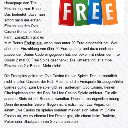
Homepage den Titel: „
Einzahlung max Bonus „.
Das bedeutet, dass man
sofort nach der ersten
Einzahlung den Ovo
Casino Bonus einlösen
kann. Zusätzlich gibt es
zum Bonus
Freispiele
, wenn man unter 20 Euro eingezahlt hat. Wer
aber eine Einzahlung von über 20 Euro getätigt und dazu noch den
passenden Bonus Code eingegeben hat, der bekommt neben den max
Bonus 2 mal 50 Free Spins geschenkt. Die Umsetzung ist simpel.
Einzahlung 2 x Bonus. Mehr nicht!
Die Freespins gelten im Ovo Casino für alle Spiele. Das ist natürlich
nicht in allen Casinos der Fall. Meist sind die Freispiele für ausgewählte
Games gültig. Zum Beispiel gibt es, außerdem Ovo Casino, keinen
Glückspielanbieter, der Boni für Live Casino Spiele anbietet. Für alle
anderen Slots ist der Bonus anwendbar. Dabei ist es eigentlich traurig.
Denn die meisten Spieler fliegen nicht extra nach Las Vegas, um in
einem Live Casino zu spielen sondern melden sich lieber im Online
Casino an, wo es ebenso Live Dealer gibt, die einem beim Roulette,
Poker oder Blackjack ihren Service anbieten.