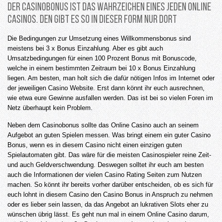
Der Casinobonus ist das Wahrzeichen eines jeden Online
Casinos. Den gibt es so in dieser Form nur dort
Die Bedingungen zur Umsetzung eines Willkommensbonus sind
meistens bei 3 x Bonus Einzahlung. Aber es gibt auch
Umsatzbedingungen für einen 100 Prozent Bonus mit Bonuscode,
welche in einem bestimmten Zeitraum bei 10 x Bonus Einzahlung
liegen. Am besten, man holt sich die dafür nötigen Infos im Internet oder
der jeweiligen Casino Website. Erst dann könnt ihr euch ausrechnen,
wie etwa eure Gewinne ausfallen werden. Das ist bei so vielen Foren im
Netz überhaupt kein Problem.
Neben dem Casinobonus sollte das Online Casino auch an seinem
Aufgebot an guten Spielen messen. Was bringt einem ein guter Casino
Bonus, wenn es in diesem Casino nicht einen einzigen guten
Spielautomaten gibt. Das wäre für die meisten Casinospieler reine Zeit-
und auch Geldverschwendung. Deswegen solltet ihr euch am besten
auch die Informationen der vielen Casino Rating Seiten zum Nutzen
machen. So könnt ihr bereits vorher darüber entscheiden, ob es sich für
euch lohnt in diesem Casino den Casino Bonus in Anspruch zu nehmen
oder es lieber sein lassen, da das Angebot an lukrativen Slots eher zu
wünschen übrig lässt. Es geht nun mal in einem Online Casino darum,