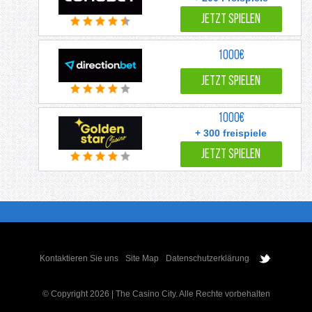
JETZT SPIELEN
1000€
JETZT SPIELEN
1000€
+ 300 freispiele
JETZT SPIELEN
Kontaktieren Sie uns
Site Map
Datenschutzerklärung
© Copyright 2026 | The Casino City. Alle Rechte vorbehalten