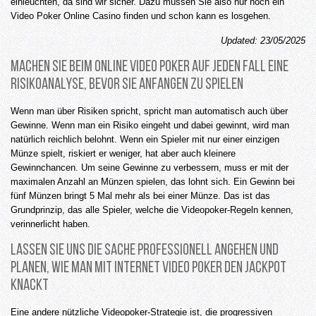
einleuchten, da sind wir sicher. Dazu müssen Sie also nur noch ein
Video Poker Online Casino finden und schon kann es losgehen.
Updated: 23/05/2025
Machen Sie beim Online Video Poker auf jeden Fall eine
Risikoanalyse, bevor Sie anfangen zu spielen
Wenn man über Risiken spricht, spricht man automatisch auch über
Gewinne. Wenn man ein Risiko eingeht und dabei gewinnt, wird man
natürlich reichlich belohnt. Wenn ein Spieler mit nur einer einzigen
Münze spielt, riskiert er weniger, hat aber auch kleinere
Gewinnchancen. Um seine Gewinne zu verbessern, muss er mit der
maximalen Anzahl an Münzen spielen, das lohnt sich. Ein Gewinn bei
fünf Münzen bringt 5 Mal mehr als bei einer Münze. Das ist das
Grundprinzip, das alle Spieler, welche die Videopoker-Regeln kennen,
verinnerlicht haben.
Lassen Sie uns die Sache professionell angehen und
planen, wie man mit Internet Video Poker den Jackpot
knackt
Eine andere nützliche Videopoker-Strategie ist, die progressiven