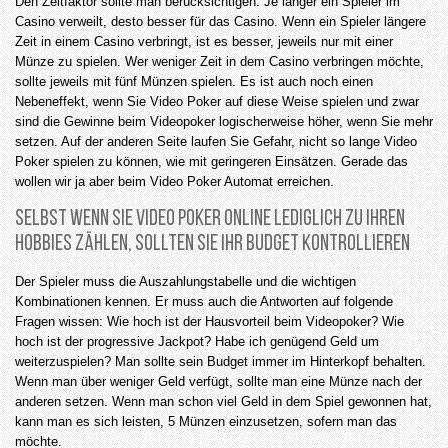
Den Zeitfaktor sollte man berücksichtigen. Je länger ein Spieler im
Casino verweilt, desto besser für das Casino. Wenn ein Spieler längere
Zeit in einem Casino verbringt, ist es besser, jeweils nur mit einer
Münze zu spielen. Wer weniger Zeit in dem Casino verbringen möchte,
sollte jeweils mit fünf Münzen spielen. Es ist auch noch einen
Nebeneffekt, wenn Sie Video Poker auf diese Weise spielen und zwar
sind die Gewinne beim Videopoker logischerweise höher, wenn Sie mehr
setzen. Auf der anderen Seite laufen Sie Gefahr, nicht so lange Video
Poker spielen zu können, wie mit geringeren Einsätzen. Gerade das
wollen wir ja aber beim Video Poker Automat erreichen.
Selbst wenn Sie Video Poker online lediglich zu Ihren
Hobbies zählen, sollten Sie Ihr Budget kontrollieren
Der Spieler muss die Auszahlungstabelle und die wichtigen
Kombinationen kennen. Er muss auch die Antworten auf folgende
Fragen wissen: Wie hoch ist der Hausvorteil beim Videopoker? Wie
hoch ist der progressive Jackpot? Habe ich genügend Geld um
weiterzuspielen? Man sollte sein Budget immer im Hinterkopf behalten.
Wenn man über weniger Geld verfügt, sollte man eine Münze nach der
anderen setzen. Wenn man schon viel Geld in dem Spiel gewonnen hat,
kann man es sich leisten, 5 Münzen einzusetzen, sofern man das
möchte.