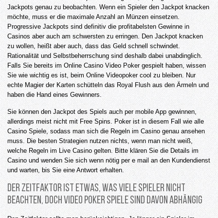
Jackpots genau zu beobachten. Wenn ein Spieler den Jackpot knacken
möchte, muss er die maximale Anzahl an Münzen einsetzen.
Progressive Jackpots sind definitiv die profitabelsten Gewinne in
Casinos aber auch am schwersten zu erringen. Den Jackpot knacken
zu wollen, heißt aber auch, dass das Geld schnell schwindet.
Rationalität und Selbstbeherrschung sind deshalb dabei unabdinglich.
Falls Sie bereits im Online Casino Video Poker gespielt haben, wissen
Sie wie wichtig es ist, beim Online Videopoker cool zu bleiben. Nur
echte Magier der Karten schütteln das Royal Flush aus den Ärmeln und
haben die Hand eines Gewinners.
Sie können den Jackpot des Spiels auch per mobile App gewinnen,
allerdings meist nicht mit Free Spins. Poker ist in diesem Fall wie alle
Casino Spiele, sodass man sich die Regeln im Casino genau ansehen
muss. Die besten Strategien nutzen nichts, wenn man nicht weiß,
welche Regeln im Live Casino gelten. Bitte klären Sie die Details im
Casino und wenden Sie sich wenn nötig per e mail an den Kundendienst
und warten, bis Sie eine Antwort erhalten.
Der Zeitfaktor ist etwas, was viele Spieler nicht
beachten, doch Video Poker Spiele sind davon abhängig