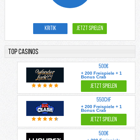
KRITIK
JETZT SPIELEN
Top Casinos
500€
+ 200 Freispiele + 1
Bonus Crab
JETZT SPIELEN
550CHF
+ 200 Freispiele + 1
Bonus Crab
JETZT SPIELEN
500€