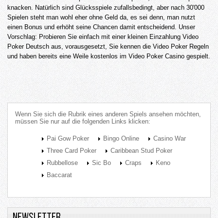
knacken. Natürlich sind Glücksspiele zufallsbedingt, aber nach 30'000
Spielen steht man wohl eher ohne Geld da, es sei denn, man nutzt
einen Bonus und erhöht seine Chancen damit entscheidend. Unser
Vorschlag: Probieren Sie einfach mit einer kleinen Einzahlung Video
Poker Deutsch aus, vorausgesetzt, Sie kennen die Video Poker Regeln
und haben bereits eine Weile kostenlos im Video Poker Casino gespielt.
Wenn Sie sich die Rubrik eines anderen Spiels ansehen möchten,
müssen Sie nur auf die folgenden Links klicken:
Pai Gow Poker
Bingo Online
Casino War
Three Card Poker
Caribbean Stud Poker
Rubbellose
Sic Bo
Craps
Keno
Baccarat