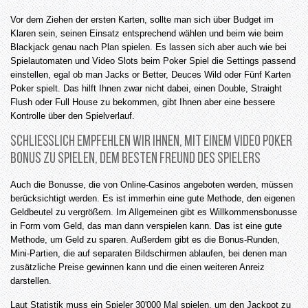
Vor dem Ziehen der ersten Karten, sollte man sich über Budget im
Klaren sein, seinen Einsatz entsprechend wählen und beim wie beim
Blackjack genau nach Plan spielen. Es lassen sich aber auch wie bei
Spielautomaten und Video Slots beim Poker Spiel die Settings passend
einstellen, egal ob man Jacks or Better, Deuces Wild oder Fünf Karten
Poker spielt. Das hilft Ihnen zwar nicht dabei, einen Double, Straight
Flush oder Full House zu bekommen, gibt Ihnen aber eine bessere
Kontrolle über den Spielverlauf.
Schließlich empfehlen wir Ihnen, mit einem Video Poker
Bonus zu spielen, dem besten Freund des Spielers
Auch die Bonusse, die von Online-Casinos angeboten werden, müssen
berücksichtigt werden. Es ist immerhin eine gute Methode, den eigenen
Geldbeutel zu vergrößern. Im Allgemeinen gibt es Willkommensbonusse
in Form vom Geld, das man dann verspielen kann. Das ist eine gute
Methode, um Geld zu sparen. Außerdem gibt es die Bonus-Runden,
Mini-Partien, die auf separaten Bildschirmen ablaufen, bei denen man
zusätzliche Preise gewinnen kann und die einen weiteren Anreiz
darstellen.
Laut Statistik muss ein Spieler 30'000 Mal spielen, um den Jackpot zu