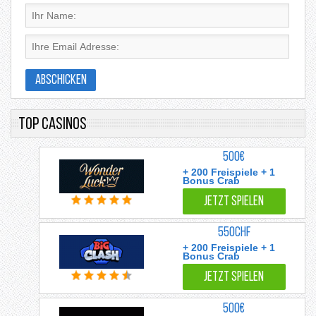
Top Casinos
500€
+ 200 Freispiele + 1
Bonus Crab
JETZT SPIELEN
550CHF
+ 200 Freispiele + 1
Bonus Crab
JETZT SPIELEN
500€