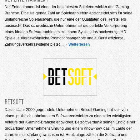
Net Entertainment ist einer der beliebtesten Spieleentwickler der iGaming
Branche. Eine steigende Zahl an Spieleanbietern entscheidet sich für seine
umfangreiche Spielauswahl, die nur eine der Qualitäten des Herstellers
ausmacht. Das schwedische Unternehmen ist die perfekte Verkörperung
eines idealen Softwareanbieters mit einem System das hochwertige HD-
Spiele, außergewöhnliche Promotionsangebote und äußerst effiziente
Zahlungsverkehrssysteme bietet. ... »
Weiterlesen
Betsoft
Das im Jahr 2000 gegründete Unternehmen Betsoft Gaming hat sich von
einem praktisch unbekannten Softwareentwickler zu einem der wichtigsten
Akteure der iGaming-Branche entwickelt. Betsoft verdankt seinen Erfolg einer
großartigen Unternehmensführung und einem Know-how, das im Laufe der
Jahre immer stärker gewachsen ist. Heutzutage zählen die Software und