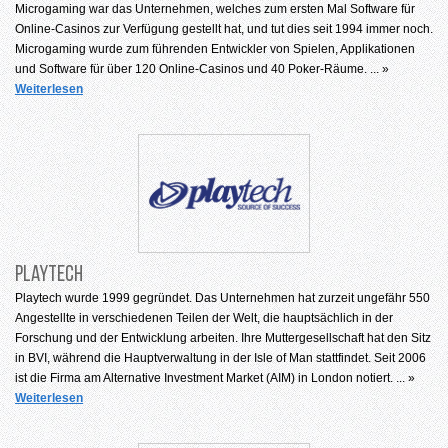
Microgaming war das Unternehmen, welches zum ersten Mal Software für
Online-Casinos zur Verfügung gestellt hat, und tut dies seit 1994 immer noch.
Microgaming wurde zum führenden Entwickler von Spielen, Applikationen
und Software für über 120 Online-Casinos und 40 Poker-Räume. ... »
Weiterlesen
Playtech
Playtech wurde 1999 gegründet. Das Unternehmen hat zurzeit ungefähr 550
Angestellte in verschiedenen Teilen der Welt, die hauptsächlich in der
Forschung und der Entwicklung arbeiten. Ihre Muttergesellschaft hat den Sitz
in BVI, während die Hauptverwaltung in der Isle of Man stattfindet. Seit 2006
ist die Firma am Alternative Investment Market (AIM) in London notiert. ... »
Weiterlesen