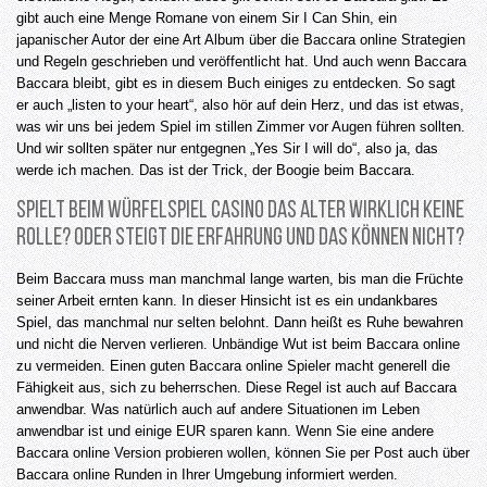
gibt auch eine Menge Romane von einem Sir I Can Shin, ein
japanischer Autor der eine Art Album über die Baccara online Strategien
und Regeln geschrieben und veröffentlicht hat. Und auch wenn Baccara
Baccara bleibt, gibt es in diesem Buch einiges zu entdecken. So sagt
er auch „listen to your heart“, also hör auf dein Herz, und das ist etwas,
was wir uns bei jedem Spiel im stillen Zimmer vor Augen führen sollten.
Und wir sollten später nur entgegnen „Yes Sir I will do“, also ja, das
werde ich machen. Das ist der Trick, der Boogie beim Baccara.
Spielt beim Würfelspiel Casino das Alter wirklich keine
Rolle? Oder steigt die Erfahrung und das Können nicht?
Beim Baccara muss man manchmal lange warten, bis man die Früchte
seiner Arbeit ernten kann. In dieser Hinsicht ist es ein undankbares
Spiel, das manchmal nur selten belohnt. Dann heißt es Ruhe bewahren
und nicht die Nerven verlieren. Unbändige Wut ist beim Baccara online
zu vermeiden. Einen guten Baccara online Spieler macht generell die
Fähigkeit aus, sich zu beherrschen. Diese Regel ist auch auf Baccara
anwendbar. Was natürlich auch auf andere Situationen im Leben
anwendbar ist und einige EUR sparen kann. Wenn Sie eine andere
Baccara online Version probieren wollen, können Sie per Post auch über
Baccara online Runden in Ihrer Umgebung informiert werden.