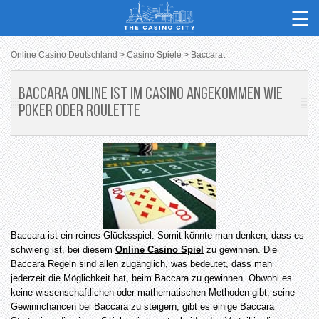
☰
Online Casino Deutschland
Casino Spiele
Baccarat
Top Casinos
Baccara Online ist im Casino angekommen wie
Poker oder Roulette
Casino Bonus
Regeln & Strategien
Gratis Casino-Spiele
Casino Ratgeber
News
Baccara ist ein reines Glücksspiel. Somit könnte man denken, dass es
schwierig ist, bei diesem
Online Casino Spiel
zu gewinnen. Die
Baccara Regeln sind allen zugänglich, was bedeutet, dass man
jederzeit die Möglichkeit hat, beim Baccara zu gewinnen. Obwohl es
keine wissenschaftlichen oder mathematischen Methoden gibt, seine
Gewinnchancen bei Baccara zu steigern, gibt es einige Baccara