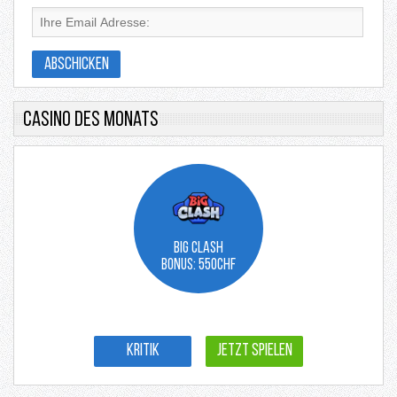
Casino des Monats
BIG CLASH
BONUS: 550CHF
KRITIK
JETZT SPIELEN