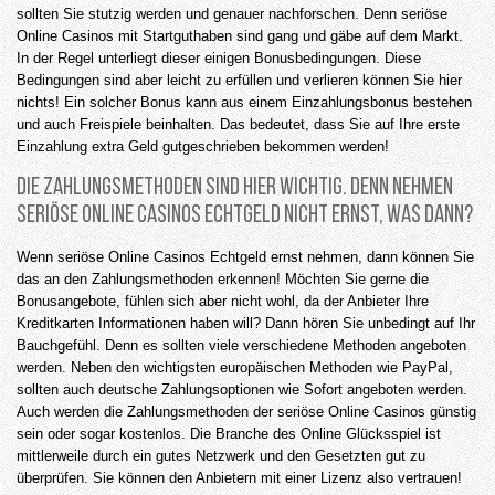
sollten Sie stutzig werden und genauer nachforschen. Denn seriöse
Online Casinos mit Startguthaben sind gang und gäbe auf dem Markt.
In der Regel unterliegt dieser einigen Bonusbedingungen. Diese
Bedingungen sind aber leicht zu erfüllen und verlieren können Sie hier
nichts! Ein solcher Bonus kann aus einem Einzahlungsbonus bestehen
und auch Freispiele beinhalten. Das bedeutet, dass Sie auf Ihre erste
Einzahlung extra Geld gutgeschrieben bekommen werden!
Die Zahlungsmethoden sind hier wichtig. Denn nehmen
seriöse Online Casinos Echtgeld nicht ernst, was dann?
Wenn seriöse Online Casinos Echtgeld ernst nehmen, dann können Sie
das an den Zahlungsmethoden erkennen! Möchten Sie gerne die
Bonusangebote, fühlen sich aber nicht wohl, da der Anbieter Ihre
Kreditkarten Informationen haben will? Dann hören Sie unbedingt auf Ihr
Bauchgefühl. Denn es sollten viele verschiedene Methoden angeboten
werden. Neben den wichtigsten europäischen Methoden wie PayPal,
sollten auch deutsche Zahlungsoptionen wie Sofort angeboten werden.
Auch werden die Zahlungsmethoden der seriöse Online Casinos günstig
sein oder sogar kostenlos. Die Branche des Online Glücksspiel ist
mittlerweile durch ein gutes Netzwerk und den Gesetzten gut zu
überprüfen. Sie können den Anbietern mit einer Lizenz also vertrauen!