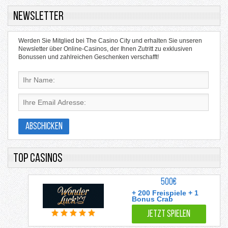
Newsletter
Werden Sie Mitglied bei The Casino City und erhalten Sie unseren
Newsletter über Online-Casinos, der Ihnen Zutritt zu exklusiven
Bonussen und zahlreichen Geschenken verschafft!
Top Casinos
500€
+ 200 Freispiele + 1
Bonus Crab
JETZT SPIELEN