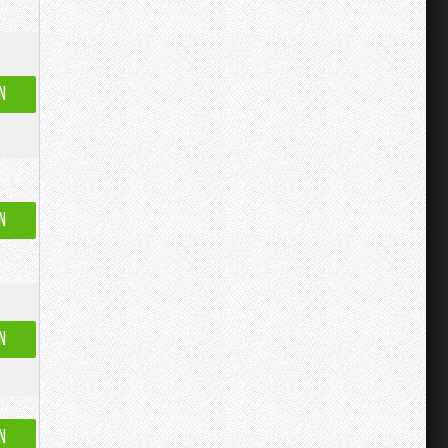
N
N
N
N