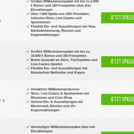
Großes Willkommenspaket mit bis zu 2.000
€ Bonus und 150 Freispielen über drei
Einzahlungen
Über 7.000 Spiele von 100+ Providern,
JETZT SPIELE
inklusive Slots, Live-Casino und
e
Sportwetten
Flexible Ein- und Auszahlungen mit Visa,
Banküberweisung, Revolut und
Kryptowährungen
Großes Willkommenspaket mit bis zu
16.000 € Bonus und 350 Freispielen
Breite Auswahl an Slots, Tischspielen und
JETZT SPIELE
Live-Casino-Spielen
Flexible Ein- und Auszahlungen mit
klassischen Methoden und Krypto
Attraktiver Willkommensbonus
Slots, Live-Casino & Sportwetten mit
Missionen und Coin-Shop
JETZT SPIELE
+ 1
Sichere Ein- & Auszahlungen mit
Mastercard, Revolut und 15+
Kryptowährungen
Vierstufiges Willkommenspaket über vier
Einzahlungen