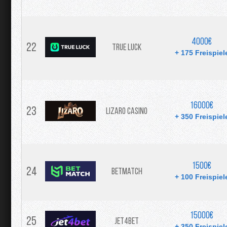
4000€
22
True Luck
+ 175 Freispiel
16000€
23
Lizaro Casino
+ 350 Freispiel
1500€
24
Betmatch
+ 100 Freispiel
15000€
25
Jet4Bet
+ 350 Freispiel