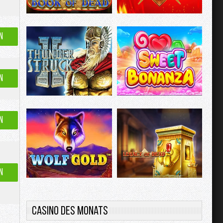
Rich Wilde and the Book of
9 masks of fire
Dead
N
N
Thunderstruck 2 remastered
Sweet bonanza
N
N
Wolf Gold
Legacy of dead
Casino des Monats