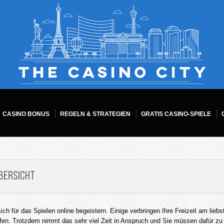
CASINO BONUS
REGELN & STRATEGIEN
GRATIS CASINO-SPIELE
Übersicht
ch für das Spielen online begeistern. Einige verbringen Ihre Freizeit am liebs
ffen. Trotzdem nimmt das sehr viel Zeit in Anspruch und Sie müssen dafür z