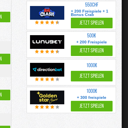
550CHF
+ 200 Freispiele + 1
Bonus Crab
N
JETZT SPIELEN
500€
+ 200 Freispiele
JETZT SPIELEN
N
1000€
JETZT SPIELEN
1000€
N
+ 300 freispiele
JETZT SPIELEN