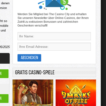
t denen
rsion
Werden Sie Mitglied bei The Casino City und erhalten
Sie unseren Newsletter über Online-Casinos, der Ihnen
ht so
Zutritt zu exklusiven Bonussen und zahlreichen
Geschenken verschafft!
mobile
n und
05/2025
Gratis Casino-Spiele
N
N