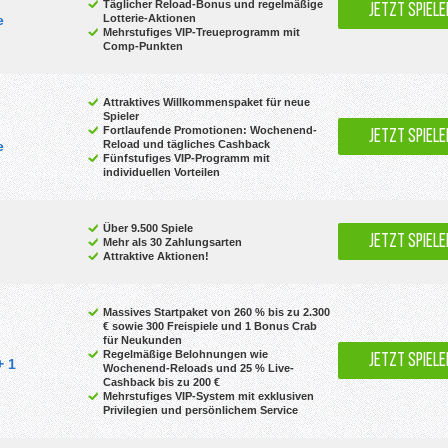
Täglicher Reload-Bonus und regelmäßige
JETZT SPIELE
e
Lotterie-Aktionen
Mehrstufiges VIP-Treueprogramm mit
Comp-Punkten
Attraktives Willkommenspaket für neue
Spieler
Fortlaufende Promotionen: Wochenend-
JETZT SPIELE
e
Reload und tägliches Cashback
Fünfstufiges VIP-Programm mit
individuellen Vorteilen
Über 9.500 Spiele
JETZT SPIELE
Mehr als 30 Zahlungsarten
Attraktive Aktionen!
Massives Startpaket von 260 % bis zu 2.300
€ sowie 300 Freispiele und 1 Bonus Crab
für Neukunden
Regelmäßige Belohnungen wie
JETZT SPIELE
+ 1
Wochenend-Reloads und 25 % Live-
Cashback bis zu 200 €
Mehrstufiges VIP-System mit exklusiven
Privilegien und persönlichem Service