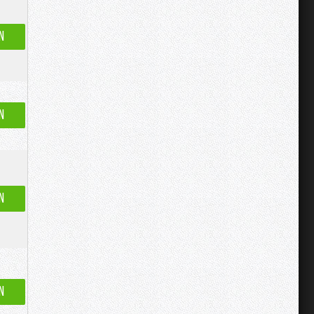
N
N
N
N