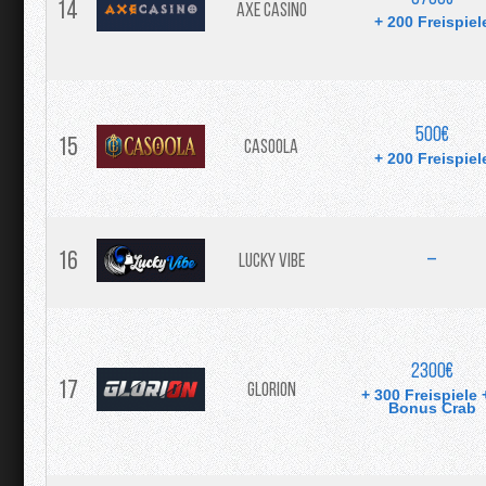
14
Axe Casino
+ 200 Freispiel
500€
15
Casoola
+ 200 Freispiel
16
Lucky Vibe
–
2300€
17
Glorion
+ 300 Freispiele 
Bonus Crab