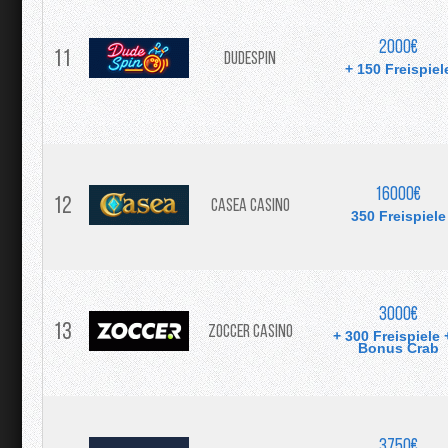
2000€
11
Dudespin
+ 150 Freispiel
16000€
12
Casea Casino
350 Freispiele
3000€
13
Zoccer Casino
+ 300 Freispiele 
Bonus Crab
3750€