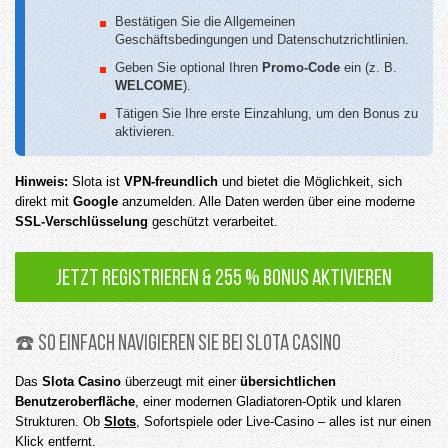
Bestätigen Sie die Allgemeinen
Geschäftsbedingungen und Datenschutzrichtlinien.
Geben Sie optional Ihren
Promo-Code
ein (z. B.
WELCOME
).
Tätigen Sie Ihre erste Einzahlung, um den Bonus zu
aktivieren.
Hinweis:
Slota ist
VPN-freundlich
und bietet die Möglichkeit, sich
direkt mit
Google
anzumelden. Alle Daten werden über eine moderne
SSL-Verschlüsselung
geschützt verarbeitet.
JETZT REGISTRIEREN & 255 % BONUS AKTIVIEREN
☎️ So einfach navigieren Sie bei Slota Casino
Das
Slota Casino
überzeugt mit einer
übersichtlichen
Benutzeroberfläche
, einer modernen Gladiatoren-Optik und klaren
Strukturen. Ob
Slots
, Sofortspiele oder Live-Casino – alles ist nur einen
Klick entfernt.