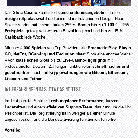
Das
Slota Casino
kombiniert
epische Bonusangebote
mit einer
riesigen Spielauswahl
und einem klar strukturierten Design. Neue
Spieler starten mit einem starken
255 % Bonus bis zu 1.100 € + 255
Freispiele
, gefolgt von weiteren Einzahlungsboni und
bis zu 15 %
Cashback
jede Woche.
Mit über
4.000 Spielen
von Top-Providern wie
Pragmatic Play, Play’n
GO, NetEnt, BGaming und Evolution
bietet Slota eine enorme Vielfalt
– von
klassischen Slots
bis zu
Live-Casino-Highlights
mit
professionellen Dealern. Zahlungen funktionieren
schnell, sicher und
gebührenfrei
- auch mit
Kryptowährungen wie Bitcoin, Ethereum,
Litecoin und Tether
.
📊 Erfahrungen im Slota Casino Test
Im Test punktet Slota mit
reibungsloser Performance
,
kurzen
Ladezeiten
und einem
effektiven Support-Team
, das rund um die Uhr
erreichbar ist. Die Registrierung ist in weniger als einer Minute
abgeschlossen, und die Bonusaktivierung funktioniert fehlerfrei.
Vorteile: