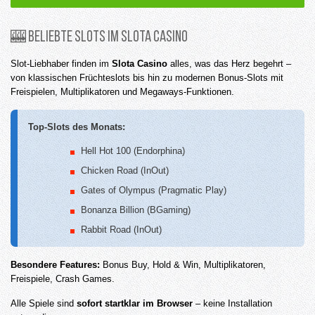
🎰 Beliebte Slots im Slota Casino
Slot-Liebhaber finden im
Slota Casino
alles, was das Herz begehrt –
von klassischen Früchteslots bis hin zu modernen Bonus-Slots mit
Freispielen, Multiplikatoren und Megaways-Funktionen.
Top-Slots des Monats:
Hell Hot 100 (Endorphina)
Chicken Road (InOut)
Gates of Olympus (Pragmatic Play)
Bonanza Billion (BGaming)
Rabbit Road (InOut)
Besondere Features:
Bonus Buy, Hold & Win, Multiplikatoren,
Freispiele, Crash Games.
Alle Spiele sind
sofort startklar im Browser
– keine Installation