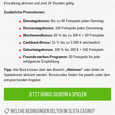
Einzahlung aktiviert und sind 24 Stunden gültig.
Zusätzliche Promotionen:
Dienstagsbonus:
Bis zu 90 Freispiele jeden Dienstag
Donnerstagsbonus:
100 Freispiele jeden Donnerstag
Wochenendbonus:
60 % bis zu 300 € + 60 Freispiele
Cashback-Bonus:
15 % bis zu 5.000 € wöchentlich
Geburtstagsbonus:
100 % bis 200 € + 100 Freispiele
Freunde-werben-Programm:
50 Freispiele für jede
erfolgreiche Empfehlung
Tipp:
Alle Boni können über den Bereich
„Aktionen“
oder direkt im
Spielerkonto aktiviert werden. Bonuscodes finden Sie jeweils unter dem
entsprechenden Angebot.
JETZT BONUS SICHERN & SPIELEN
📋 Welche Bedingungen gelten im Slota Casino?