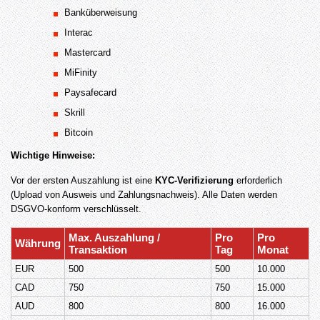
Banküberweisung
Interac
Mastercard
MiFinity
Paysafecard
Skrill
Bitcoin
Wichtige Hinweise:
Vor der ersten Auszahlung ist eine
KYC-Verifizierung
erforderlich
(Upload von Ausweis und Zahlungsnachweis). Alle Daten werden
DSGVO-konform verschlüsselt.
Max. Auszahlung /
Pro
Pro
Währung
Transaktion
Tag
Monat
EUR
500
500
10.000
CAD
750
750
15.000
AUD
800
800
16.000