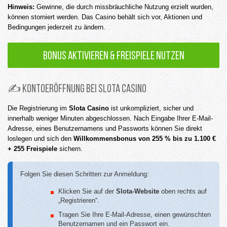
Hinweis:
Gewinne, die durch missbräuchliche Nutzung erzielt wurden,
können storniert werden. Das Casino behält sich vor, Aktionen und
Bedingungen jederzeit zu ändern.
BONUS AKTIVIEREN & FREISPIELE NUTZEN
✍️ Kontoeröffnung bei Slota Casino
Die Registrierung im
Slota Casino
ist unkompliziert, sicher und
innerhalb weniger Minuten abgeschlossen. Nach Eingabe Ihrer E-Mail-
Adresse, eines Benutzernamens und Passworts können Sie direkt
loslegen und sich den
Willkommensbonus von 255 % bis zu 1.100 €
+ 255 Freispiele
sichern.
Folgen Sie diesen Schritten zur Anmeldung:
Klicken Sie auf der
Slota-Website
oben rechts auf
„Registrieren“.
Tragen Sie Ihre E-Mail-Adresse, einen gewünschten
Benutzernamen und ein Passwort ein.