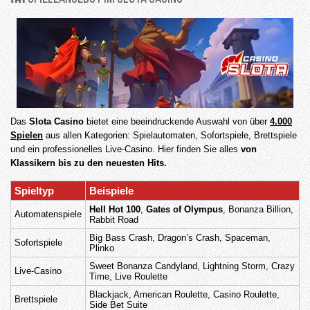
Das
Slota Casino
bietet eine beeindruckende Auswahl von über
4.000
Spielen
aus allen Kategorien: Spielautomaten, Sofortspiele, Brettspiele
und ein professionelles Live-Casino. Hier finden Sie alles
von
Klassikern bis zu den neuesten Hits.
Spieltyp
Beispiele
Hell Hot 100
,
Gates of Olympus
, Bonanza Billion,
Automatenspiele
Rabbit Road
Big Bass Crash, Dragon’s Crash, Spaceman,
Sofortspiele
Plinko
Sweet Bonanza Candyland, Lightning Storm, Crazy
Live-Casino
Time, Live Roulette
Blackjack, American Roulette, Casino Roulette,
Brettspiele
Side Bet Suite