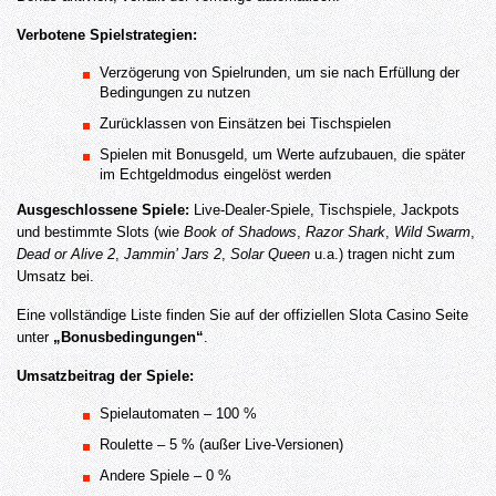
Verbotene Spielstrategien:
Verzögerung von Spielrunden, um sie nach Erfüllung der
Bedingungen zu nutzen
Zurücklassen von Einsätzen bei Tischspielen
Spielen mit Bonusgeld, um Werte aufzubauen, die später
im Echtgeldmodus eingelöst werden
Ausgeschlossene Spiele:
Live-Dealer-Spiele, Tischspiele, Jackpots
und bestimmte Slots (wie
Book of Shadows
,
Razor Shark
,
Wild Swarm
,
Dead or Alive 2
,
Jammin’ Jars 2
,
Solar Queen
u.a.) tragen nicht zum
Umsatz bei.
Eine vollständige Liste finden Sie auf der offiziellen Slota Casino Seite
unter
„Bonusbedingungen“
.
Umsatzbeitrag der Spiele:
Spielautomaten – 100 %
Roulette – 5 % (außer Live-Versionen)
Andere Spiele – 0 %