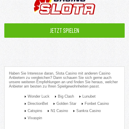
JETZT SPIELEN
Haben Sie Interesse daran, Slota Casino mit anderen Casino
Anbietern zu vergleichen? Dann schauen Sie sich gerne auch
unsere weiteren Empfehlungen an und finden Sie heraus, welcher
Anbieter am besten zu Ihren Spielgewohnheiten passt.
Wonder Luck
Big Clash
Lunubet
DirectionBet
Golden Star
Fonbet Casino
Catspins
N1 Casino
Sankra Casino
Vivaspin