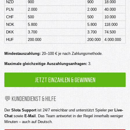
NZD
900
900
18.000
PLN
2.000
2.000
40.000
CHF
500
500
10.000
NOK
5.800
5.800
118.000
DKK
3.700
3.700
74.500
HUF
200.000
200.000
4.000.000
Mindestauszahlung:
20–100 € je nach Zahlungsmethode.
Maximale gleichzeitige Auszahlungsanfragen:
3.
JETZT EINZAHLEN & GEWINNEN
💬 Kundendienst & Hilfe
Der
Slota Support
ist 24/7 erreichbar und unterstützt Spieler per
Live-
Chat
sowie
E-Mail
. Das Team antwortet in der Regel innerhalb weniger
Minuten – auch auf Deutsch.