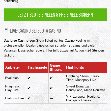
notwendig.
JETZT SLOTS SPIELEN & FREISPIELE SICHERN
🤵‍ Live-Casino bei Slota Casino
Das
Live-Casino von Slota
liefert echtes Casino-Feeling mit
professionellen Dealern, gestochen scharfen Streams und vielen
Varianten klassischer Spiele. Hier trifft Luxus auf Action – 24 Stunden
täglich.
Game
Anbieter
Tischspiele
Highlights
Shows
Lightning Storm, Crazy
✔️
✔️
Evolution
Time, Monopoly Live
Pragmatic
Sweet Bonanza
✔️
✔️
Play Live
CandyLand, Mega Roulette
VIP European Roulette,
✔️
Platipus Live
—
Blackjack Classic