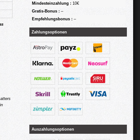
Mindesteinzahlung :
10€
Gratis-Bonus :
–
Empfehlungsbonus :
–
as
Zahlungsoptionen
atters
in
.
Auszahlungsoptionen