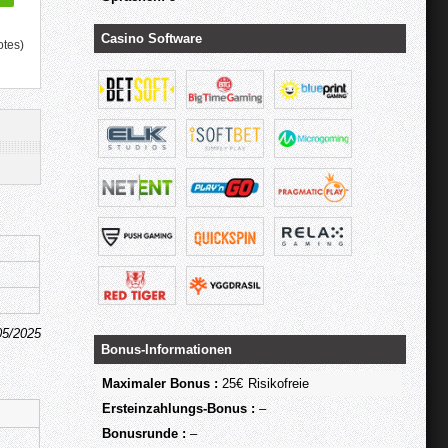
Casino Software
tes)
05/2025
Bonus-Informationen
Maximaler Bonus :
25€
Risikofreie
Ersteinzahlungs-Bonus :
–
Bonusrunde :
–