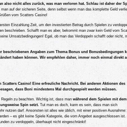
also nicht alles zurück, was man verloren hat. Schlau ist daher der Sp
t man auf der sicheren Seite, denn selbst wenn man das komplette Geld verli
n Grüßen vom Scatters Casino!
sten Einzahlung Zeit, um den investierten Betrag durch Spielen zu verdoppe
ben beschrieben. Schafft man es aber, bekommt man zwar kein Geld vom Sca
 keine Umsatzbedingungen! Egal, ob man das Verdoppeln schafft oder nicht, 
 hier beschriebenen Angaben zum Thema Bonus und Bonusbedingungen k
 geändert haben können. Wir empfehlen daher, immer noch einmal direkt a
catters Casino! Eine erfreuliche Nachricht. Bei anderen Aktionen des
esagen, dass Boni mindestens Mal durchgespielt werden müssen.
e Regeln zu beachten. Wichtig ist, dass man
während dem Spielen mit dem
hungsweise Spin setzt.
Tut man es doch, kann es sein, dass man sich
 nutzen darf. Ansonsten ist alles wie üblich, mit einer positiven Ausnahme: 
werden – es gibt keine Spiele Kategorie, die vom Angebot ausgeschlossen ist
Stunden zu verdoppeln, überhaupt nicht eingeschränkt!