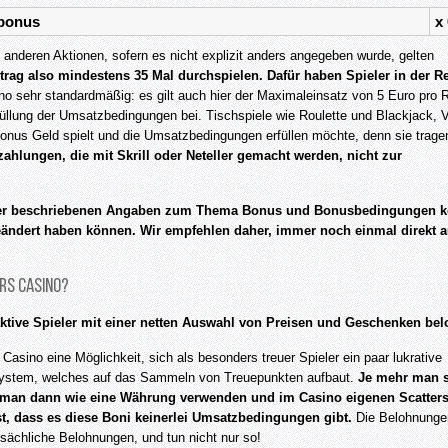
bonus
x
 anderen Aktionen, sofern es nicht explizit anders angegeben wurde, gelten
g also mindestens 35 Mal durchspielen. Dafür haben Spieler in der Re
o sehr standardmäßig: es gilt auch hier der Maximaleinsatz von 5 Euro pro 
füllung der Umsatzbedingungen bei. Tischspiele wie Roulette und Blackjack, 
nus Geld spielt und die Umsatzbedingungen erfüllen möchte, denn sie trage
zahlungen, die mit Skrill oder Neteller gemacht werden, nicht zur
 hier beschriebenen Angaben zum Thema Bonus und Bonusbedingungen k
 geändert haben können. Wir empfehlen daher, immer noch einmal direkt a
ers Casino?
tive Spieler mit einer netten Auswahl von Preisen und Geschenken bel
Casino eine Möglichkeit, sich als besonders treuer Spieler ein paar lukrative
em System, welches auf das Sammeln von Treuepunkten aufbaut.
Je mehr man s
n man dann wie eine Währung verwenden und im Casino eigenen Scatters
ist, dass es diese Boni keinerlei Umsatzbedingungen gibt.
Die Belohnunge
sächliche Belohnungen, und tun nicht nur so!