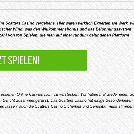
im Scatters Casino vergebens. Hier waren wirklich Experten am Werk, w
ehm frischer Wind, was den Willkommensbonus und das Belohnungssystem
nzahl von top Spielen, die man auf einer rundum gelungenen Plattform
ZT SPIELEN!
esessenen Online Casinos nicht zu verstecken! Wir haben mal wieder einen Sc
en Bericht zusammengefasst. Das Scatters Casino hat einige Besonderheiten 
nden lassen: auch die Scatters Casino Sicherheit und Seriosität muss stimmen