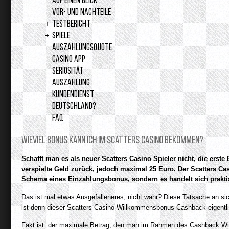
Auf einen Blick
Vor- und Nachteile
+
Testbericht
+
Spiele
Auszahlungsquote
Casino App
Seriosität
Auszahlung
Kundendienst
Deutschland?
FAQ
Wieviel Bonus kann ich im Scatters Casino bekommen?
Schafft man es als neuer Scatters Casino Spieler nicht, die er
verspielte Geld zurück, jedoch maximal 25 Euro. Der Scatters C
Schema eines Einzahlungsbonus, sondern es handelt sich prakt
Das ist mal etwas Ausgefalleneres, nicht wahr? Diese Tatsache an sich 
ist denn dieser Scatters Casino Willkommensbonus Cashback eigentl
Fakt ist: der maximale Betrag, den man im Rahmen des Cashback Wi