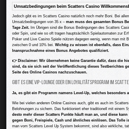
Umsatzbedingungen beim Scatters Casino Willkommens
Jedoch gibt es im Scatters Casino natürlich noch mehr Boni. Bei allen
Umsatzbedingungen von 35 x –
man muss des gesamten Bonus Betra
Tage Zeit.
Im Übrigen sind die Bonus Bedingungen des Scatters Casin
oder Spin, und wie so oft tragen hauptsächlich Spielautomaten zur Er
Poker und Live Casino Spiele nützen dagegen wenig, wenn man mit Bo
zwischen 0 und 10% bei.
Wichtig zu wissen ist ebenfalls, dass Ein
Inanspruchnahme eines Bonus Angebotes qualifiziert.
👉 Disclaimer: Wir übernehmen keine Garantie dafür, dass die
sind, da sie sich seit der Veröffentlichung dieses Testberichtes
Seite des Online Casinos nachzuschauen.
Gibt es eine VIP-Lounge oder ein Loyalitätsprogram im Scatt
Ja, es gibt ein Programm namens Level-Up, welches besonders ak
Wie bei vielen anderen Online Casinos auch, gibt es auch im Scatters 
Belohnungen zu sichern. Das funktioniert eher traditionell mit ein
desto mehr dieser Scatters Punkte häuft man an, und diese kan
gegen Boni, Freispiele, Cash und ähnliches einlösen. Das Tolle 
man vom Scatters Level Up System bekommt, sind also wirkliche, tat