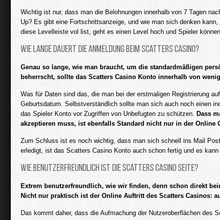
Wichtig ist nur, dass man die Belohnungen innerhalb von 7 Tagen nach
Up? Es gibt eine Fortschrittsanzeige, und wie man sich denken kann,
diese Levelleiste vol list, geht es einen Level hoch und Spieler können
Wie lange dauert die Anmeldung beim Scatters Casino?
Genau so lange, wie man braucht, um die standardmäßigen persön
beherrscht, sollte das Scatters Casino Konto innerhalb von wenig
Was für Daten sind das, die man bei der erstmaligen Registrierung a
Geburtsdatum. Selbstverständlich sollte man sich auch noch einen in
das Spieler Konto vor Zugriffen von Unbefugten zu schützen.
Dass ma
akzeptieren muss, ist ebenfalls Standard nicht nur in der Onlin
Zum Schluss ist es noch wichtig, dass man sich schnell ins Mail Postfa
erledigt, ist das Scatters Casino Konto auch schon fertig und es kann
Wie benutzerfreundlich ist die Scatters Casino Seite?
Extrem benutzerfreundlich, wie wir finden, denn schon direkt be
Nicht nur praktisch ist der Online Auftritt des Scatters Casinos: 
Das kommt daher, dass die Aufmachung der Nutzeroberflächen des Sc