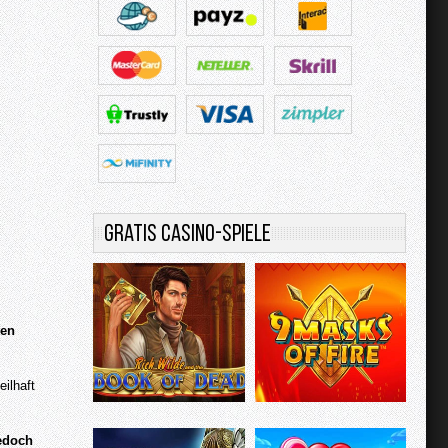
Gratis Casino-Spiele
hen
eilhaft
Rich Wilde and the Book
9 masks of fire
of Dead
jedoch