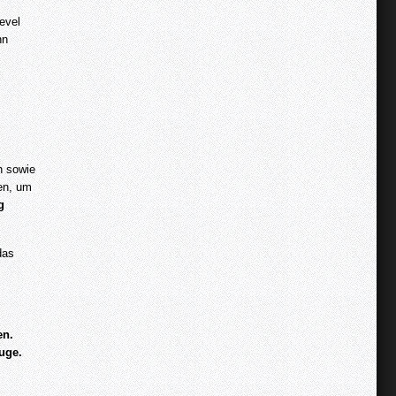
evel
nn
n sowie
en, um
g
das
en.
Auge.