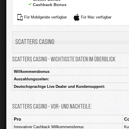
Cashback Bonus
Für Mobilgeräte verfügbar
Für Mac verfügbar
Scatters Casino
Scatters Casino - Wichtigste Daten im Überblick
Willkommensbonus
Auszahlungszeiten:
Deutschsprachige Live Dealer und Kundensupport:
Scatters Casino - Vor- und Nachteile:
Pro
Co
Innovativer Cashback Willkommensbonus
Ku