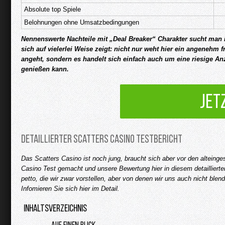
Absolute top Spiele
Belohnungen ohne Umsatzbedingungen
Nennenswerte Nachteile mit „Deal Breaker“ Charakter sucht man 
sich auf vielerlei Weise zeigt: nicht nur weht hier ein angen
angeht, sondern es handelt sich einfach auch um eine riesige A
genießen kann.
JET
Detaillierter Scatters Casino Testbericht
Das Scatters Casino ist noch jung, braucht sich aber vor den alteing
Casino Test gemacht und unsere Bewertung hier in diesem detailliert
petto, die wir zwar vorstellen, aber von denen wir uns auch nicht ble
Infomieren Sie sich hier im Detail.
Inhaltsverzeichnis