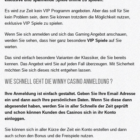
Es wird zur Zeit kein VIP Programm angeboten. Aber das soll für Sie
kein Problem sein, denn Sie können trotzdem die Möglichkeit nutzen,
exklusive VIP Spiele zu spielen.
Wenn Sie sich anmelden und sich das Gaming Angebot anschauen,
werden Sie sehen, dass hier ganz besondere
VIP Spiele
auf Sie
warten.
Das sind einfach besondere Varianten der Klassiker, die Sie bereits
kennen. Das Angebot wird Sie auf jeden Fall überzeugen. Mit Sicherheit
möchten Sie sich dieses nicht entgehen lassen.
Wie schnell geht die Winny Casino Anmeldung ?
Ihre Anmeldung ist einfach gestaltet. Geben Sie Ihre Email Adresse
ein und dann auch Ihre persönlichen Daten. Wenn Sie diese dann
abgesendet haben, werden Sie in aller Schnelle der Zeit geprüft
und schon können Kunden des Casinos sich in ihr Konto
einloggen.
Sie können sich in aller Kürze der Zeit ein Konto erstellen und dann
auch schon den Bonus und die Freispiele nutzen.