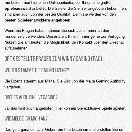
Sie bekommen hier einen Onlineanbieter, der Ihnen eine große
Spieleauswahl
anbietet. Die Spiele, die Sie hier angeboten bekommen,
sind aber auch von der besten Qualität. Denn sie werden von den
besten Spieleentwicklern angeboten.
Wenn Sie Fragen haben, können Sie sich auch immer an den
Kundenservice wenden. Dieser steht Ihnen immer gerne zur Verfügung.
Nutzen Sie am besten die Möglichkeit, den Kontakt über den Livechat
aufzunehmen.
Oft gestellte Fragen zum Winny Casino (FAQ)
Woher stammt die Casino Lizenz?
Die Lizenz stammt aus Malta. Sie wird von der Malta Gaming Authority
vergeben.
Gibt es auch ein Livecasino?
Ja, das wird auch angeboten. Hier können Sie exklusive Spiele spielen.
Wie melde ich mich an?
Das geht ganz einfach. Geben Sie Ihre Daten ein und erstellen Sie so