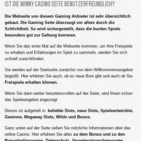
Ist die Winny Casino Seite benutzerfreundlich?
Die Webseite von diesem Gaming Anbieter ist sehr übersichtlich
gebaut. Die Gaming Seite überzeugt vor allem durch die
Schlichtheit. So wird sichergestellt, dass die bunten Spiele
besonders gut zur Geltung kommen.
Wenn Sie das erste Mal auf die Webseite kommen, um Ihre Freispiele
zu erhalten und Erfahrungen im Spiel zu sammeln, werden Sie sich
schnell zurechtfinden.
Sie werden auf der Startseite zunächst von dem Willkommensangebot
begrüßt. Hier erfahren Sie auch, ob es neue Boni gibt und auch ob Sie
Freispiele erhalten können.
Wenn Sie dann weiter herunterscrollen auf der Seite, wird Ihnen schon
das Spieleangebot angezeigt.
Dieses ist aufgeteilt in:
beliebte Slots, neue Slots, Spieleentwickler,
Gewinne, Megaway Slots, Wilds und Bonus.
Ganz unten auf der Seite sehen Sie nützliche Informationen über das
online Casino. Hier erfahren Sie alles
zu dem Bonus und zu den
Bonusbedingungen, Datenschutz, Verantwortungsbewusstes