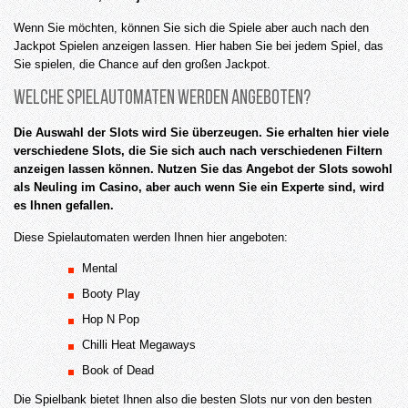
Wenn Sie möchten, können Sie sich die Spiele aber auch nach den
Jackpot Spielen anzeigen lassen. Hier haben Sie bei jedem Spiel, das
Sie spielen, die Chance auf den großen Jackpot.
Welche Spielautomaten werden angeboten?
Die Auswahl der Slots wird Sie überzeugen. Sie erhalten hier viele
verschiedene Slots, die Sie sich auch nach verschiedenen Filtern
anzeigen lassen können. Nutzen Sie das Angebot der Slots sowohl
als Neuling im Casino, aber auch wenn Sie ein Experte sind, wird
es Ihnen gefallen.
Diese Spielautomaten werden Ihnen hier angeboten:
Mental
Booty Play
Hop N Pop
Chilli Heat Megaways
Book of Dead
Die Spielbank bietet Ihnen also die besten Slots nur von den besten