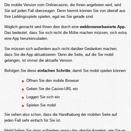
Die mobile Version vom Onlinecasino, die Ihnen angeboten wird, wird
Sie auf jeden Fall überzeugen. Denn hiermit können Sie von überall aus
Ihre Lieblingsspiele spielen, egal wo Sie gerade sind.
Möglich gemacht wird Ihnen dies durch eine
webbrowserbasierte App.
Das bedeutet, dass Sie sich nicht die Mühe machen müssen, sich extra
eine App herunterzuladen.
Sie müssen sich außerdem auch nicht darüber Gedanken machen,
dass Sie die App aktualisieren. Denn die Seite, auf die Sie mobil
gelangen, ist immer die aktuelle Version.
Befolgen Sie diese
einfachen Schritte
, damit Sie mobil spielen können:
Öffnen Sie den mobile Browser
Geben Sie die Casino-URL ein
Loggen Sie sich ein
Spielen Sie mobil
Sie sehen also schon, dass die Handhabung der mobilen Seite auf
jeden Fall sehr einfach für Sie ist.
Mobil haben Sie dann außerdem genau das gleiche Angebot, wie Sie es