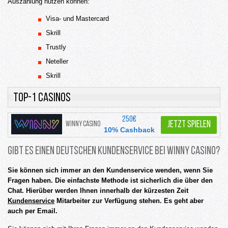
Auszahlung nutzen können:
Visa- und Mastercard
Skrill
Trustly
Neteller
Skrill
Top-1 Casinos
250€
JETZT SPIELEN
Winny Casino
10% Cashback
Gibt es einen deutschen Kundenservice bei Winny Casino?
Sie können sich immer an den Kundenservice wenden, wenn Sie
Fragen haben. Die einfachste Methode ist sicherlich die über den
Chat. Hierüber werden Ihnen innerhalb der kürzesten Zeit
Kundenservice
Mitarbeiter zur Verfügung stehen. Es geht aber
auch per Email.