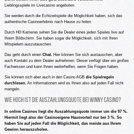
Lieblingsspiele im Livecasino angeboten.
Sie werden durch die Echtzeitspiele die Möglichkeit haben, sich das
authentische Casinoerlebnis nach Hause zu holen.
Durch HD Kameras sehen Sie die Dealer eines jeden Spieles live auf
Ihrem Bildschirm. Sie haben sogar die Möglichkeit, sich mit Ihren
Mitspielern auszutauschen.
Das geht durch einen
Chat.
Hier können Sie sich austauschen, aber
auch Kontakt zu dem Dealer aufnehmen. Dieser verfügt über ein großes
Fachwissen und kann Ihnen weiterhelfen, wenn Sie Fragen haben.
Sie können sich aber auch in den Casino AGB
die Spielregeln
durchlesen.
An Informationen wird es Ihnen also auf jeden Fall nicht
mangeln.
Wie hoch ist die Auszahlungsquote bei Winny Casino?
In online Casinos liegt die Auszahlungsquote immer um die 97 %.
Hiermit liegt also der Casinoeigene Hausvorteil nur bei 3 %. So
haben Sie auf jeden Fall die Möglichkeit, das meiste aus Ihrem
Gewinn herauszuholen.