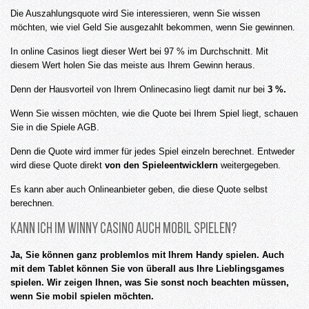
Die Auszahlungsquote wird Sie interessieren, wenn Sie wissen
möchten, wie viel Geld Sie ausgezahlt bekommen, wenn Sie gewinnen.
In online Casinos liegt dieser Wert bei 97 % im Durchschnitt. Mit
diesem Wert holen Sie das meiste aus Ihrem Gewinn heraus.
Denn der Hausvorteil von Ihrem Onlinecasino liegt damit nur bei
3 %.
Wenn Sie wissen möchten, wie die Quote bei Ihrem Spiel liegt, schauen
Sie in die Spiele AGB.
Denn die Quote wird immer für jedes Spiel einzeln berechnet. Entweder
wird diese Quote direkt
von den Spieleentwicklern
weitergegeben.
Es kann aber auch Onlineanbieter geben, die diese Quote selbst
berechnen.
Kann ich im Winny Casino auch mobil spielen?
Ja, Sie können ganz problemlos mit Ihrem Handy spielen. Auch
mit dem Tablet können Sie von überall aus Ihre Lieblingsgames
spielen. Wir zeigen Ihnen, was Sie sonst noch beachten müssen,
wenn Sie mobil spielen möchten.