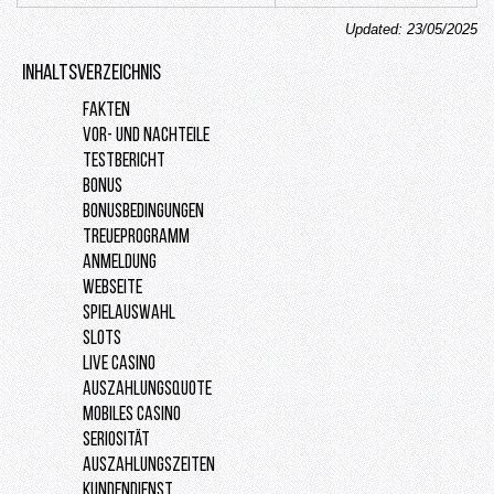
Updated: 23/05/2025
Inhaltsverzeichnis
Fakten
Vor- und Nachteile
Testbericht
Bonus
Bonusbedingungen
Treueprogramm
Anmeldung
Webseite
Spielauswahl
Slots
Live Casino
Auszahlungsquote
Mobiles Casino
Seriosität
Auszahlungszeiten
Kundendienst