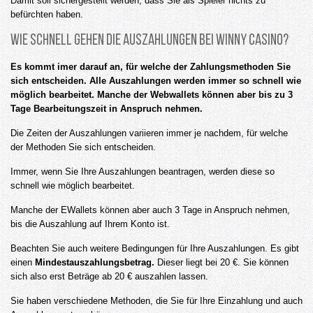
Damit soll sichergestellt werden, dass Sie als Spieler nichts zu
befürchten haben.
Wie schnell gehen die Auszahlungen bei Winny Casino?
Es kommt imer darauf an, für welche der Zahlungsmethoden Sie
sich entscheiden. Alle Auszahlungen werden immer so schnell wie
möglich bearbeitet. Manche der Webwallets können aber bis zu 3
Tage Bearbeitungszeit in Anspruch nehmen.
Die Zeiten der Auszahlungen variieren immer je nachdem, für welche
der Methoden Sie sich entscheiden.
Immer, wenn Sie Ihre Auszahlungen beantragen, werden diese so
schnell wie möglich bearbeitet.
Manche der EWallets können aber auch 3 Tage in Anspruch nehmen,
bis die Auszahlung auf Ihrem Konto ist.
Beachten Sie auch weitere Bedingungen für Ihre Auszahlungen. Es gibt
einen
Mindestauszahlungsbetrag.
Dieser liegt bei 20 €. Sie können
sich also erst Beträge ab 20 € auszahlen lassen.
Sie haben verschiedene Methoden, die Sie für Ihre Einzahlung und auch