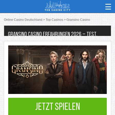
☰
Online Casino Deutschland
Top Casinos
Gransino Casino
Top Casinos
Gransino Casino Erfahrungen 2026 – Test,
Bonus & Bewertung
Casino Bonus
Regeln & Strategien
Gratis Casino-Spiele
Casino Ratgeber
News
JETZT SPIELEN