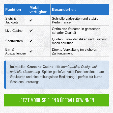
Mobil
Funktion
Besonderheit
verfügbar
Slots &
Schnelle Ladezeiten und stabile
✔️
Jackpots
Performance
Optimierte Streams in gestochen
✔️
Live-Casino
scharfer Qualität
Quoten, Live-Statistiken und Cashout
✔️
Sportwetten
mobil abrufbar
Ein- &
Direkte Verwaltung im sicheren
✔️
Auszahlungen
Zahlungsmenü
Im mobilen
Gransino Casino
trifft
komfortables Design auf
schnelle Umsetzung
. Spieler genießen volle Funktionalität, klare
Strukturen und eine reibungslose Bedienung – perfekt für kurze
Sessions unterwegs.
JETZT MOBIL SPIELEN & ÜBERALL GEWINNEN