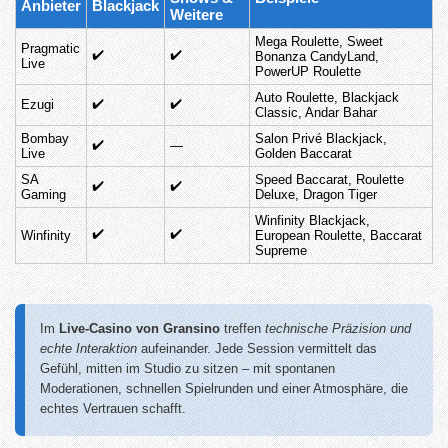
Anbieter
Blackjack
Weitere
Mega Roulette, Sweet
Pragmatic
✔️
✔️
Bonanza CandyLand,
Live
PowerUP Roulette
Auto Roulette, Blackjack
✔️
✔️
Ezugi
Classic, Andar Bahar
Bombay
Salon Privé Blackjack,
✔️
—
Live
Golden Baccarat
SA
Speed Baccarat, Roulette
✔️
✔️
Gaming
Deluxe, Dragon Tiger
Winfinity Blackjack,
✔️
✔️
Winfinity
European Roulette, Baccarat
Supreme
Im
Live-Casino von Gransino
treffen
technische Präzision und
echte Interaktion
aufeinander. Jede Session vermittelt das
Gefühl, mitten im Studio zu sitzen – mit spontanen
Moderationen, schnellen Spielrunden und einer Atmosphäre, die
echtes Vertrauen schafft.