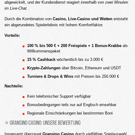
abgewickelt, und der Kundendienst reagiert
innerhalb von zwei Minuten
im Live-Chat
.
Durch die Kombination von
Casino, Live-Casino und Wetten
entsteht
ein abgerundetes Spielerlebnis mit hohem Komfortfaktor.
Vorteile:
100 % bis 500 € + 200 Freispiele + 1 Bonus-Krabbe
als
Willkommenspaket
15 % Cashback
wöchentlich bis zu 3.000 €
Krypto-Zahlungen
über Bitcoin, Ethereum und USDT
Turniere & Drops & Wins
mit Preisen bis 250.000 €
Nachteile:
Kein telefonischer Support verfügbar
Bonusbedingungen teils nur auf Englisch einsehbar
Regionale Einschränkungen bei bestimmten Boni
⭐ Gransino Casino: Unsere Bewertung
Insgesamt überzeugt
Gransino Casino
durch
vielfältige Spielauswahl,