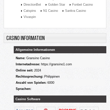
DirectionBet
Golden Star
Fonbet Casino
Catspins
N1 Casino
Sankra Casino
Vivaspin
Casino Information
Allgemeine Informationen
Name:
Gransino Casino
Internetadresse:
https://gransino1.com
Online seit:
2024
Rechtssprechung:
Philippinen
Anzahl von Spielen:
6000
Sprachen:
Casino Software