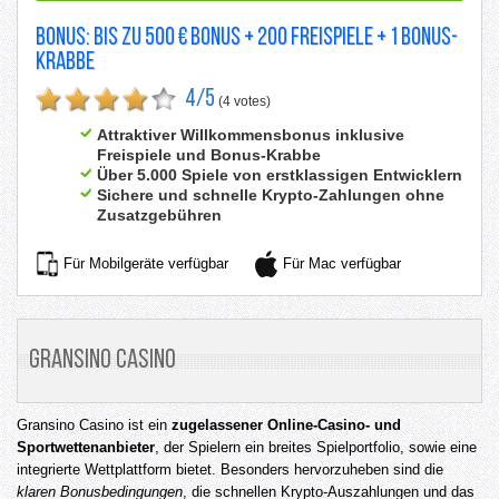
Bonus: Bis zu 500 € Bonus + 200 Freispiele + 1 Bonus-
Krabbe
4
/5
(
4
votes)
Attraktiver Willkommensbonus inklusive
Freispiele und Bonus-Krabbe
Über 5.000 Spiele von erstklassigen Entwicklern
Sichere und schnelle Krypto-Zahlungen ohne
Zusatzgebühren
Für Mobilgeräte verfügbar
Für Mac verfügbar
Gransino Casino
Gransino Casino ist ein
zugelassener Online-Casino- und
Sportwettenanbieter
, der Spielern ein breites Spielportfolio, sowie eine
integrierte Wettplattform bietet. Besonders hervorzuheben sind die
klaren Bonusbedingungen
, die schnellen Krypto-Auszahlungen und das