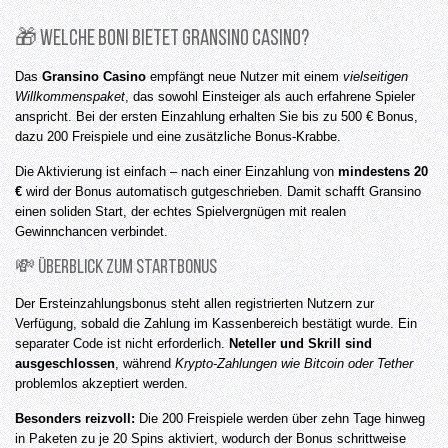
🎁 Welche Boni bietet Gransino Casino?
Das
Gransino Casino
empfängt neue Nutzer mit einem
vielseitigen
Willkommenspaket
, das sowohl Einsteiger als auch erfahrene Spieler
anspricht. Bei der ersten Einzahlung erhalten Sie bis zu 500 € Bonus,
dazu 200 Freispiele und eine zusätzliche Bonus-Krabbe.
Die Aktivierung ist einfach – nach einer Einzahlung von
mindestens 20
€
wird der Bonus automatisch gutgeschrieben. Damit schafft Gransino
einen soliden Start, der echtes Spielvergnügen mit realen
Gewinnchancen verbindet.
💸 Überblick zum Startbonus
Der Ersteinzahlungsbonus steht allen registrierten Nutzern zur
Verfügung, sobald die Zahlung im Kassenbereich bestätigt wurde. Ein
separater Code ist nicht erforderlich.
Neteller und Skrill sind
ausgeschlossen
, während
Krypto-Zahlungen wie Bitcoin oder Tether
problemlos akzeptiert werden.
Besonders reizvoll:
Die 200 Freispiele werden über zehn Tage hinweg
in Paketen zu je 20 Spins aktiviert, wodurch der Bonus schrittweise