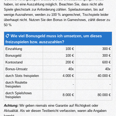
haben, ist eine Auszahlung möglich. Beachten Sie, dass nicht alle
Spiele gleichstark zur Anforderung zählen. Spielautomaten, bis auf
wenige Ausnahmen, werden zu 100 % angerechnet, Tischspiele leider
überhaupt nicht. Nutzen Sie den Bonus in Gameshows, zählt dieser zu
50 %
📋 Wie viel Bonusgeld muss ich umsetzen, um dieses
freizuspielen bzw. auszuzahlen?
Einzahlung
100 €
300 €
Bonusgeld
100 €
300 €
Kontostand
200 €
600 €
Bonus-Umsatz
40x
40x
durch Slots freispielen
4.000 €
40.000 €
durch Roulette
-
-
freispielen
durch Spielshows
8.000 €
80.000 €
freispielen
Achtung:
Wir geben niemals eine Garantie auf Richtigkeit oder
Aktualität. Als wir diesen Testbericht verfassten, waren alle Angaben
korrekt.