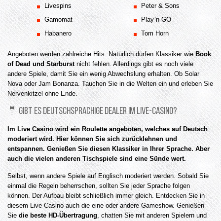
Livespins
Peter & Sons
Gamomat
Play`n GO
Habanero
Tom Horn
Angeboten werden zahlreiche Hits. Natürlich dürfen Klassiker wie
Book
of Dead und Starburst
nicht fehlen. Allerdings gibt es noch viele
andere Spiele, damit Sie ein wenig Abwechslung erhalten. Ob Solar
Nova oder Jam Bonanza. Tauchen Sie in die Welten ein und erleben Sie
Nervenkitzel ohne Ende.
🤵 Gibt es deutschsprachige Dealer im Live-Casino?
Im Live Casino wird ein Roulette angeboten, welches auf Deutsch
moderiert wird. Hier können Sie sich zurücklehnen und
entspannen. Genießen Sie diesen Klassiker in Ihrer Sprache. Aber
auch die vielen anderen Tischspiele sind eine Sünde wert.
Selbst, wenn andere Spiele auf Englisch moderiert werden. Sobald Sie
einmal die Regeln beherrschen, sollten Sie jeder Sprache folgen
können. Der Aufbau bleibt schließlich immer gleich. Entdecken Sie in
diesem Live Casino auch die eine oder andere Gameshow. Genießen
Sie
die beste HD-Übertragung
, chatten Sie mit anderen Spielern und