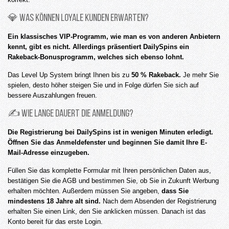
💎 Was können loyale Kunden erwarten?
Ein klassisches VIP-Programm, wie man es von anderen Anbietern
kennt, gibt es nicht. Allerdings präsentiert DailySpins ein
Rakeback-Bonusprogramm, welches sich ebenso lohnt.
Das Level Up System bringt Ihnen bis zu
50 % Rakeback.
Je mehr Sie
spielen, desto höher steigen Sie und in Folge dürfen Sie sich auf
bessere Auszahlungen freuen.
✍️ Wie lange dauert die Anmeldung?
Die Registrierung bei DailySpins ist in wenigen Minuten erledigt.
Öffnen Sie das Anmeldefenster und beginnen Sie damit Ihre E-
Mail-Adresse einzugeben.
Füllen Sie das komplette Formular mit Ihren persönlichen Daten aus,
bestätigen Sie die AGB und bestimmen Sie, ob Sie in Zukunft Werbung
erhalten möchten. Außerdem müssen Sie angeben,
dass Sie
mindestens 18 Jahre alt sind.
Nach dem Absenden der Registrierung
erhalten Sie einen Link, den Sie anklicken müssen. Danach ist das
Konto bereit für das erste Login.