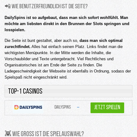
📲 Wie benutzerfreundlich ist die Seite?
DailySpins ist so aufgebaut, dass man sich sofort wohlfühlt. Man
möchte am liebsten direkt in den Brunnen der Slots springen und
losspielen.
Die Seite ist bunt gestaltet, aber auch so,
dass man sich optimal
zurechtfindet.
Alles hat einfach seinen Platz. Links findet man die
wichtigsten Menüpunkte. In der Mitte werden die Inhalte, die
Vorschaubilder und Texte untergebracht. Viel Rechtliches und
Organisatorisches ist am Ende der Seite zu finden. Die
Ladegeschwindigkeit der Webseite ist ebenfalls in Ordnung, sodass der
Spielspaß nicht eingeschränkt wird.
Top-1 Casinos
JETZT SPIELEN
DailySpins
–
👾 Wie groß ist die Spielauswahl?