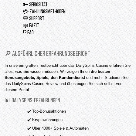
🔑 Seriosität
💳 Zahlungsmethoden
💬 Support
📖 Fazit
⁉️ FAQ
🔎 Ausführlicher Erfahrungsbericht
In unserem großen Testbericht über das DailySpins Casino erfahren Sie
alles, was Sie wissen müssen. Wir zeigen Ihnen
die besten
Bonusangebote, Spiele, den Kundendienst
und mehr. Studieren Sie
das DailySpins Casino Review und überzeugen Sie sich selbst von
diesem Portal.
📊 DailySpins-Erfahrungen
✔️ Top-Bonusaktionen ⁣
✔️ Kryptowährungen
✔️ Über 4000+ Spiele & Automaten