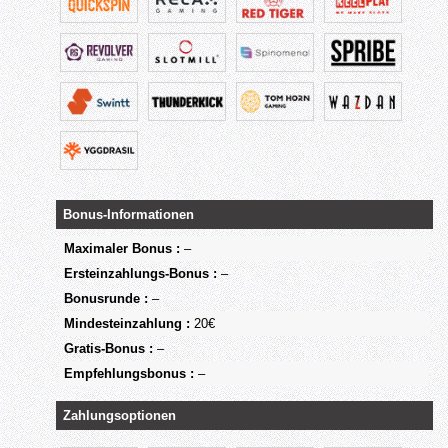
Bonus-Informationen
Maximaler Bonus :
–
Ersteinzahlungs-Bonus :
–
Bonusrunde :
–
Mindesteinzahlung :
20€
Gratis-Bonus :
–
Empfehlungsbonus :
–
Zahlungsoptionen