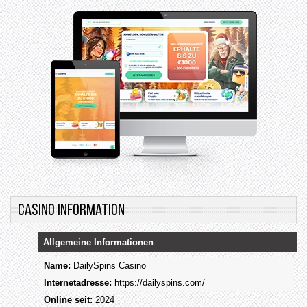
Casino Information
Allgemeine Informationen
Name:
DailySpins Casino
Internetadresse:
https://dailyspins.com/
Online seit:
2024