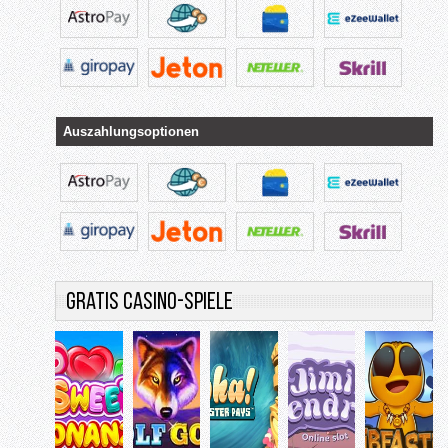
Auszahlungsoptionen
Gratis Casino-Spiele