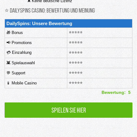
❌ Keine deutsche Lizenz
⭐ DailySpins Casino: Bewertung und Meinung
DailySpins: Unsere Bewertung
⭐⭐⭐⭐⭐
🎁 Bonus
⭐⭐⭐⭐⭐
📢 Promotions
💳 Einzahlung
⭐⭐⭐⭐⭐
⭐⭐⭐⭐⭐
👾 Spielauswahl
⭐⭐⭐⭐⭐
💬 Support
⭐⭐⭐⭐⭐
📱 Mobile Casino
Bewertung: 5
SPIELEN SIE HIER