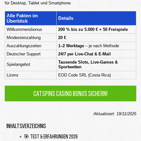
für Desktop, Tablet und Smartphone.
Alle Fakten im
Details
Überblick
Willkommensbonus
200 % bis zu 5.000 € + 50 Freispiele
Mindesteinzahlung
20 €
Auszahlungszeiten
1–2 Werktage
– je nach Methode
Deutscher Support
24/7 per Live-Chat & E-Mail
Tausende Slots, Live-Games &
Spielangebot
Sportwetten
Lizenz
EOD Code SRL (Costa Rica)
CATSPINS CASINO BONUS SICHERN!
Aktualisiert: 19/11/2025
Inhaltsverzeichnis
+
🎯 Test & Erfahrungen 2026