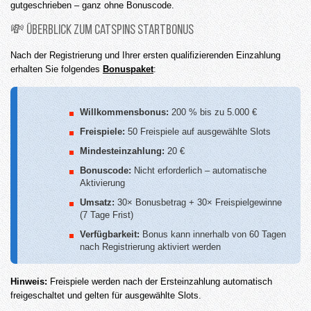
gutgeschrieben – ganz ohne Bonuscode.
💸 Überblick zum Catspins Startbonus
Nach der Registrierung und Ihrer ersten qualifizierenden Einzahlung
erhalten Sie folgendes
Bonuspaket
:
Willkommensbonus:
200 % bis zu 5.000 €
Freispiele:
50 Freispiele auf ausgewählte Slots
Mindesteinzahlung:
20 €
Bonuscode:
Nicht erforderlich – automatische
Aktivierung
Umsatz:
30× Bonusbetrag + 30× Freispielgewinne
(7 Tage Frist)
Verfügbarkeit:
Bonus kann innerhalb von 60 Tagen
nach Registrierung aktiviert werden
Hinweis:
Freispiele werden nach der Ersteinzahlung automatisch
freigeschaltet und gelten für ausgewählte Slots.