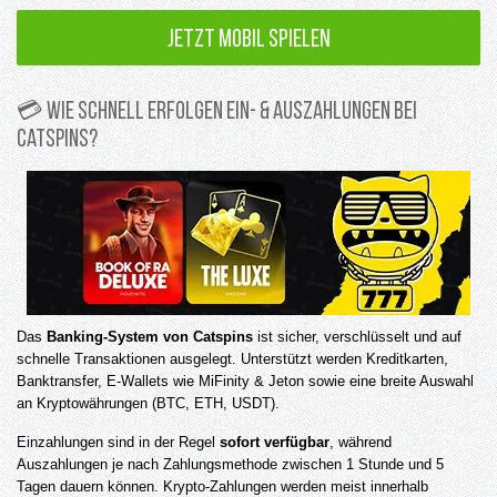
JETZT MOBIL SPIELEN
💳 Wie schnell erfolgen Ein- & Auszahlungen bei
Catspins?
Das
Banking-System von Catspins
ist sicher, verschlüsselt und auf
schnelle Transaktionen ausgelegt. Unterstützt werden Kreditkarten,
Banktransfer, E-Wallets wie MiFinity & Jeton sowie eine breite Auswahl
an Kryptowährungen (BTC, ETH, USDT).
Einzahlungen sind in der Regel
sofort verfügbar
, während
Auszahlungen je nach Zahlungsmethode zwischen 1 Stunde und 5
Tagen dauern können. Krypto-Zahlungen werden meist innerhalb