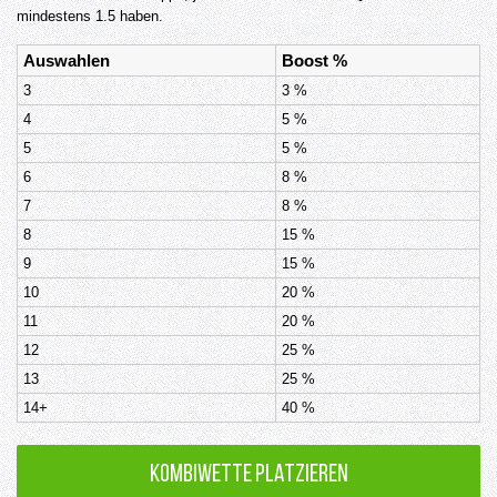
mindestens 1.5 haben.
Auswahlen
Boost %
3
3 %
4
5 %
5
5 %
6
8 %
7
8 %
8
15 %
9
15 %
10
20 %
11
20 %
12
25 %
13
25 %
14+
40 %
KOMBIWETTE PLATZIEREN