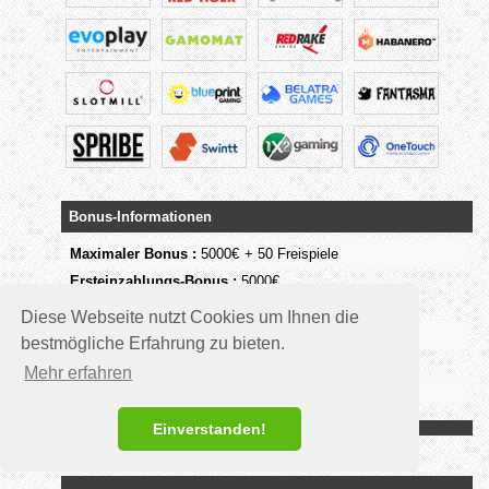
Bonus-Informationen
Maximaler Bonus :
5000€
+ 50 Freispiele
Ersteinzahlungs-Bonus :
5000€
Bonusrunde :
200 %
Diese Webseite nutzt Cookies um Ihnen die
Mindesteinzahlung :
20€
bestmögliche Erfahrung zu bieten.
Gratis-Bonus :
–
Mehr erfahren
Empfehlungsbonus :
–
Einverstanden!