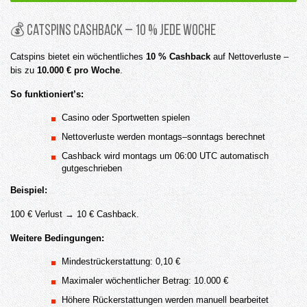
💰 Catspins Cashback – 10 % jede Woche
Catspins bietet ein wöchentliches
10 % Cashback
auf Nettoverluste –
bis zu
10.000 € pro Woche
.
So funktioniert’s:
Casino oder Sportwetten spielen
Nettoverluste werden montags–sonntags berechnet
Cashback wird montags um 06:00 UTC automatisch
gutgeschrieben
Beispiel:
100 € Verlust → 10 € Cashback.
Weitere Bedingungen:
Mindestrückerstattung: 0,10 €
Maximaler wöchentlicher Betrag: 10.000 €
Höhere Rückerstattungen werden manuell bearbeitet