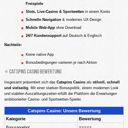
Freispiele
Slots, Live-Casino & Sportwetten
in einem Konto
Schnelle Navigation
& modernes UX-Design
Mobile Web-App
ohne Download
24/7 Kundensupport
auf Deutsch & Englisch
Nachteile:
Keine native App
Bonusbedingungen variieren je nach Aktion
⭐ Catspins Casino Bewertung
Insgesamt präsentiert sich das
Catspins Casino
als
stilvoll, schnell
und vielseitig
. Mit einer starken Bonuspolitik, einem modernen Look
und stabilen Auszahlungszeiten erfüllt die Plattform die Erwartungen
ambitionierter Casino- und Sportwetten-Spieler.
Catspins Casino: Unsere Bewertung
Kategorie
Bewertung
⭐⭐⭐⭐⭐
Bonusangebot