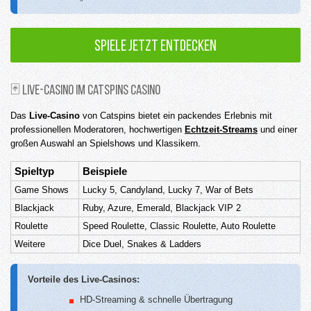
SPIELE JETZT ENTDECKEN
🃏 Live-Casino im Catspins Casino
Das
Live-Casino
von Catspins bietet ein packendes Erlebnis mit
professionellen Moderatoren, hochwertigen
Echtzeit-Streams
und einer
großen Auswahl an Spielshows und Klassikern.
Spieltyp
Beispiele
Game Shows
Lucky 5, Candyland, Lucky 7, War of Bets
Blackjack
Ruby, Azure, Emerald, Blackjack VIP 2
Roulette
Speed Roulette, Classic Roulette, Auto Roulette
Weitere
Dice Duel, Snakes & Ladders
Vorteile des Live-Casinos:
HD-Streaming & schnelle Übertragung