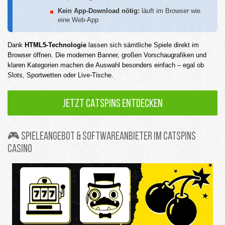
Kein App-Download nötig:
läuft im Browser wie
eine Web-App
Dank
HTML5-Technologie
lassen sich sämtliche Spiele direkt im
Browser öffnen. Die modernen Banner, großen Vorschaugrafiken und
klaren Kategorien machen die Auswahl besonders einfach – egal ob
Slots, Sportwetten oder Live-Tische.
JETZT CATSPINS ENTDECKEN
🎮 Spieleangebot & Softwareanbieter im Catspins
Casino