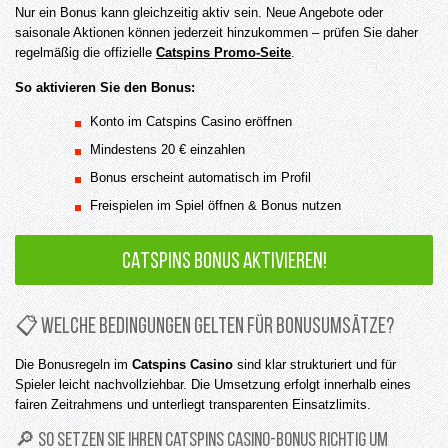
Nur ein Bonus kann gleichzeitig aktiv sein. Neue Angebote oder
saisonale Aktionen können jederzeit hinzukommen – prüfen Sie daher
regelmäßig die offizielle
Catspins Promo-Seite
.
So aktivieren Sie den Bonus:
Konto im Catspins Casino eröffnen
Mindestens 20 € einzahlen
Bonus erscheint automatisch im Profil
Freispielen
im Spiel öffnen & Bonus nutzen
CATSPINS BONUS AKTIVIEREN!
📋 Welche Bedingungen gelten für Bonusumsätze?
Die Bonusregeln im
Catspins Casino
sind klar strukturiert und für
Spieler leicht nachvollziehbar. Die Umsetzung erfolgt innerhalb eines
fairen Zeitrahmens und unterliegt transparenten Einsatzlimits.
🔎 So setzen Sie Ihren Catspins Casino-Bonus richtig um