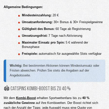
Allgemeine Bedingungen:
Mindesteinzahlung:
20 €
Umsatzanforderung:
30× Bonus & 30× Freispielgewinne
Gültigkeit des Bonus:
60 Tage ab Registrierung
Umsetzungsfrist:
7 Tage nach Aktivierung
Maximaler Einsatz pro Spin:
5 € während der
Bonusphase
Freispiele:
automatisch für ausgewählte Slots verfügbar
Wichtig:
Bei bestimmten Aktionen können Mindestumsatz oder
Fristen abweichen. Prüfen Sie stets die Angaben auf der
Angebotsseite.
🏟️ Catspins Kombi-Boost bis zu 40 %
Mit dem
Kombi-Boost
erhalten Sportwettenfans bis zu
40 %
zusätzliche Gewinne
auf ihre Kombiwetten. Der Boost richtet sich
nach der Anzahl der Tipps; jede Auswahl muss eine Quote von