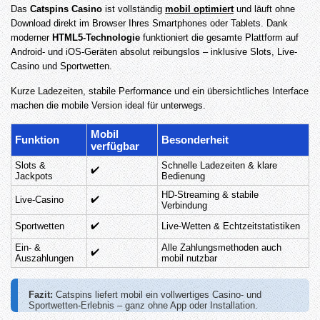
Das
Catspins Casino
ist vollständig
mobil optimiert
und läuft ohne
Download direkt im Browser Ihres Smartphones oder Tablets. Dank
moderner
HTML5-Technologie
funktioniert die gesamte Plattform auf
Android- und iOS-Geräten absolut reibungslos – inklusive Slots, Live-
Casino und Sportwetten.
Kurze Ladezeiten, stabile Performance und ein übersichtliches Interface
machen die mobile Version ideal für unterwegs.
Mobil
Funktion
Besonderheit
verfügbar
Slots &
Schnelle Ladezeiten & klare
✔️
Jackpots
Bedienung
HD-Streaming & stabile
✔️
Live-Casino
Verbindung
✔️
Sportwetten
Live-Wetten & Echtzeitstatistiken
Ein- &
Alle Zahlungsmethoden auch
✔️
Auszahlungen
mobil nutzbar
Fazit:
Catspins liefert mobil ein vollwertiges Casino- und
Sportwetten-Erlebnis – ganz ohne App oder Installation.