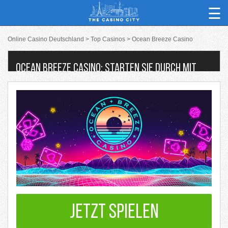
☰
Online Casino Deutschland
Top Casinos
Ocean Breeze Casino
Top Casinos
Ocean Breeze Casino: Starten Sie durch mit
einem Mega-Bonus
Casino Bonus
Regeln & Strategien
Gratis Casino-Spiele
Casino Ratgeber
News
JETZT SPIELEN