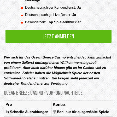
Werktage
Deutschsprachiger Kundendienst:
Ja
Deutschsprachige Live Dealer:
Ja
Besonderheit:
Top Spieleentwickler
JETZT ANMELDEN
Wer sich für das Ocean Breeze Casino entscheidet, kann zunächst
von einem äußerst umfangreichen Willkommensangebot
profitieren. Aber auch darüber hinaus gibt es im Casino viel zu
entdecken. Spieler haben die Möglichkeit Spiele der besten
Software-Anbieter zu nutzen. Bei Fragen steht jederzeit ein
deutscher Kundendienst zur Verfügung.
Ocean Breeze Casino - Vor- und Nachteile:
Pro
Kontra
👍
Schnelle Auszahlungen
👎
Boni nur für ausgewählte Spiele