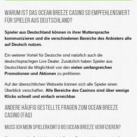
Warum ist das Ocean Breeze Casino so empfehlenswert
für Spieler aus Deutschland?
Spieler aus Deutschland können in ihrer Muttersprache
kommunizieren und die verschiedenen Bereiche des Anbieters alle
auf Deutsch nutzen.
Ein weiterer Vorteil für Deutsche sind natürlich auch die
deutschsprachigen Live Dealer. Zusätzlich haben Spieler aus
Deutschland die Möglichkeit von den
vielen umfangreichen
Promotionen und Aktionen
zu profitieren.
Auf der übersichtlichen Webseite können sich alle Spieler einen
Überblick verschaffen.
Alle Bereiche des Casinos sind über wenige
Klicks schnell und einfach erreichbar
.
Andere häufig gestellte Fragen zum Ocean Breeze
Casino (FAQ)
Muss ich mein Spielerkonto bei Ocean Breeze verifizieren?