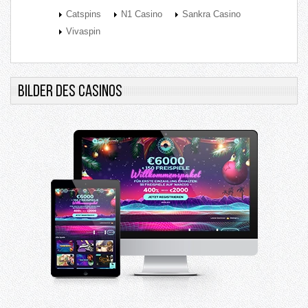
Catspins
N1 Casino
Sankra Casino
Vivaspin
Bilder des Casinos