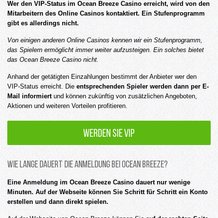
Wer den VIP-Status im Ocean Breeze Casino erreicht, wird von den
Mitarbeitern des Online Casinos kontaktiert. Ein Stufenprogramm
gibt es allerdings nicht.
Von einigen anderen Online Casinos kennen wir ein Stufenprogramm,
das Spielern ermöglicht immer weiter aufzusteigen. Ein solches bietet
das Ocean Breeze Casino nicht.
Anhand der getätigten Einzahlungen bestimmt der Anbieter wer den
VIP-Status erreicht. Die
entsprechenden Spieler werden dann per E-
Mail informiert
und können zukünftig von zusätzlichen Angeboten,
Aktionen und weiteren Vorteilen profitieren.
WERDEN SIE VIP
Wie lange dauert die Anmeldung bei Ocean Breeze?
Eine Anmeldung im Ocean Breeze Casino dauert nur wenige
Minuten. Auf der Webseite können Sie Schritt für Schritt ein Konto
erstellen und dann direkt spielen.