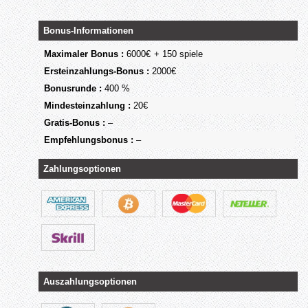
Bonus-Informationen
Maximaler Bonus :
6000€
+ 150 spiele
Ersteinzahlungs-Bonus :
2000€
Bonusrunde :
400 %
Mindesteinzahlung :
20€
Gratis-Bonus :
–
Empfehlungsbonus :
–
Zahlungsoptionen
Auszahlungsoptionen