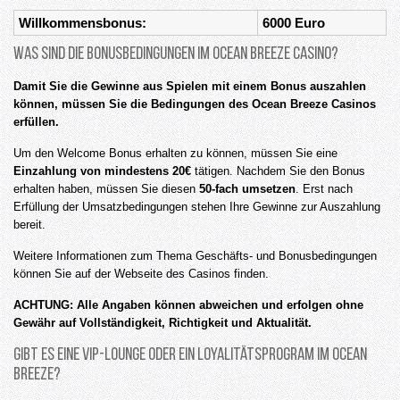
Willkommensbonus:
6000 Euro
Was sind die Bonusbedingungen im Ocean Breeze Casino?
Damit Sie die Gewinne aus Spielen mit einem Bonus auszahlen
können, müssen Sie die Bedingungen des Ocean Breeze Casinos
erfüllen.
Um den Welcome Bonus erhalten zu können, müssen Sie eine
Einzahlung von mindestens 20€
tätigen. Nachdem Sie den Bonus
erhalten haben, müssen Sie diesen
50-fach umsetzen
. Erst nach
Erfüllung der Umsatzbedingungen stehen Ihre Gewinne zur Auszahlung
bereit.
Weitere Informationen zum Thema Geschäfts- und Bonusbedingungen
können Sie auf der Webseite des Casinos finden.
ACHTUNG: Alle Angaben können abweichen und erfolgen ohne
Gewähr auf Vollständigkeit, Richtigkeit und Aktualität.
Gibt es eine VIP-Lounge oder ein Loyalitätsprogram im Ocean
Breeze?