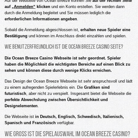
Auf der Webseite von Ocean Breeze können Sie
auf der rechten Seite
auf
„Anmelden“
klicken
und ein Konto erstellen. Sie werden dann
durch die Anmeldung begleitet und Sie müssen lediglich die
erforderlichen Informationen angeben
.
Sobald die Anmeldung abgeschlossen ist,
erhalten neue Spieler eine
Bestätigung
und können im Anschluss direkt einzahlen und spielen.
Wie benutzerfreundlich ist die Ocean Breeze Casino Seite?
Die Ocean Breeze Casino Webseite ist sehr geordnet. Spieler
haben die Möglichkeit die wichtigsten Bereiche auf einen Blick zu
sehen und können diese durch wenige Klicks erreichen.
Das Design der Ocean Breeze Webseite ist sehr anspruchsvoll und lädt
zu einem aufregenden Spielerlebnis ein. Die
Grafiken sind
futuristisch
, aber nicht zu verspielt. Insgesamt bietet die Webseite die
perfekte Abwechslung zwischen Übersichtlichkeit und
Designelementen
.
Die Webseite ist
in Deutsch, Englisch, Schwedisch, Italienisch,
Spanisch und Französisch
verfügbar.
Wie groß ist die Spielauswahl im Ocean Breeze Casino?