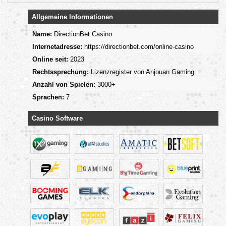
Allgemeine Informationen
Name:
DirectionBet Casino
Internetadresse:
https://directionbet.com/online-casino
Online seit:
2023
Rechtssprechung:
Lizenzregister von Anjouan Gaming
Anzahl von Spielen:
3000+
Sprachen:
7
Casino Software