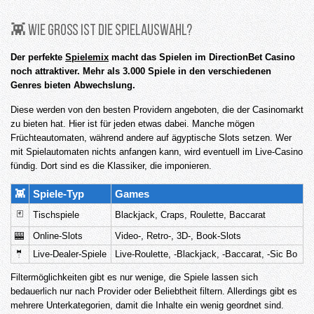
👾 Wie groß ist die Spielauswahl?
Der perfekte
Spielemix
macht das Spielen im DirectionBet Casino
noch attraktiver. Mehr als 3.000 Spiele in den verschiedenen
Genres bieten Abwechslung.
Diese werden von den besten Providern angeboten, die der Casinomarkt
zu bieten hat. Hier ist für jeden etwas dabei. Manche mögen
Früchteautomaten, während andere auf ägyptische Slots setzen. Wer
mit Spielautomaten nichts anfangen kann, wird eventuell im Live-Casino
fündig. Dort sind es die Klassiker, die imponieren.
👾
Spiele-Typ
Games
🃏
Tischspiele
Blackjack, Craps, Roulette, Baccarat
🎰
Online-Slots
Video-, Retro-, 3D-, Book-Slots
🤵
Live-Dealer-Spiele
Live-Roulette, -Blackjack, -Baccarat, -Sic Bo
Filtermöglichkeiten gibt es nur wenige, die Spiele lassen sich
bedauerlich nur nach Provider oder Beliebtheit filtern. Allerdings gibt es
mehrere Unterkategorien, damit die Inhalte ein wenig geordnet sind.