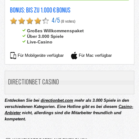
Bonus: Bis zu 1.000 € Bonus
4
/5
(
8
votes)
Großes Willkommenspaket
Über 3.000 Spiele
Live-Casino
Für Mobilgeräte verfügbar
Für Mac verfügbar
DirectionBet Casino
Entdecken Sie bei
directionbet.com
mehr als 3.000 Spiele in den
verschiedenen Kategorien. Eine Hotline gibt es bei diesem
Casino-
Anbieter
nicht, allerdings sind die Mitarbeiter freundlich und
kompetent.