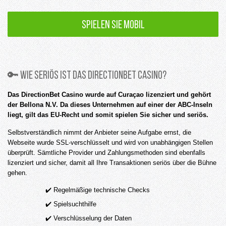
SPIELEN SIE MOBIL
🔑 Wie seriös ist das DirectionBet Casino?
Das DirectionBet Casino wurde auf Curaçao lizenziert und gehört
der Bellona N.V. Da dieses Unternehmen auf einer der ABC-Inseln
liegt, gilt das EU-Recht und somit spielen Sie sicher und seriös.
Selbstverständlich nimmt der Anbieter seine Aufgabe ernst, die
Webseite wurde SSL-verschlüsselt und wird von unabhängigen Stellen
überprüft. Sämtliche Provider und Zahlungsmethoden sind ebenfalls
lizenziert und sicher, damit all Ihre Transaktionen seriös über die Bühne
gehen.
✔️ Regelmäßige technische Checks
✔️ Spielsuchthilfe
✔️ Verschlüsselung der Daten