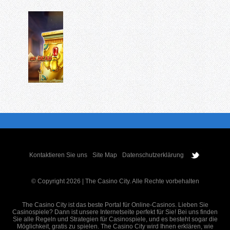
Rich Wilde
9 masks of
Thunderstruck
Sweet
Wolf Gold
and the
fire
2 remastered
bonanza
Book of
Dead
Legacy of
dead
Kontaktieren Sie uns
Site Map
Datenschutzerklärung
© Copyright 2026 | The Casino City. Alle Rechte vorbehalten
The Casino City ist das beste Portal für Online-Casinos. Lieben Sie
Casinospiele? Dann ist unsere Internetseite perfekt für Sie! Bei uns finden
Sie alle Regeln und Strategien für Casinospiele, und es besteht sogar die
Möglichkeit, gratis zu spielen. The Casino City wird Ihnen erklären, wie