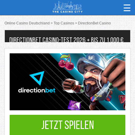
☰
Online Casino Deutschland
Top Casinos
DirectionBet Casino
Top Casinos
DirectionBet Casino-Test 2026 + bis zu 1.000 €
Bonus
Casino Bonus
Regeln & Strategien
Gratis Casino-Spiele
Casino Ratgeber
News
JETZT SPIELEN