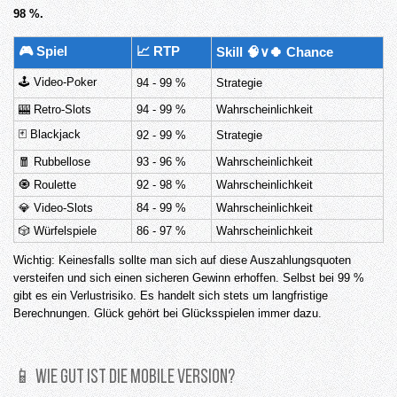
98 %.
🎮 Spiel
📈 RTP
Skill 🧠∨🍀 Chance
🕹️ Video-Poker
94 - 99 %
Strategie
🎰 Retro-Slots
94 - 99 %
Wahrscheinlichkeit
🃏 Blackjack
92 - 99 %
Strategie
🧧 Rubbellose
93 - 96 %
Wahrscheinlichkeit
🧿 Roulette
92 - 98 %
Wahrscheinlichkeit
💎 Video-Slots
84 - 99 %
Wahrscheinlichkeit
🎲 Würfelspiele
86 - 97 %
Wahrscheinlichkeit
Wichtig: Keinesfalls sollte man sich auf diese Auszahlungsquoten
versteifen und sich einen sicheren Gewinn erhoffen. Selbst bei 99 %
gibt es ein Verlustrisiko. Es handelt sich stets um langfristige
Berechnungen. Glück gehört bei Glücksspielen immer dazu.
📱 Wie gut ist die mobile Version?