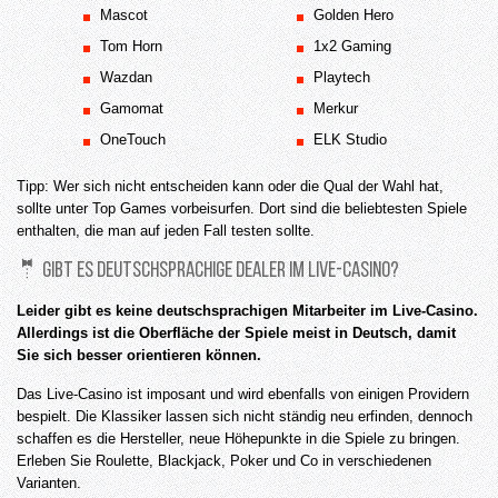
Mascot
Golden Hero
Tom Horn
1x2 Gaming
Wazdan
Playtech
Gamomat
Merkur
OneTouch
ELK Studio
Tipp: Wer sich nicht entscheiden kann oder die Qual der Wahl hat,
sollte unter Top Games vorbeisurfen. Dort sind die beliebtesten Spiele
enthalten, die man auf jeden Fall testen sollte.
🤵‍ Gibt es deutschsprachige Dealer im Live-Casino?
Leider gibt es keine deutschsprachigen Mitarbeiter im Live-Casino.
Allerdings ist die Oberfläche der Spiele meist in Deutsch, damit
Sie sich besser orientieren können.
Das Live-Casino ist imposant und wird ebenfalls von einigen Providern
bespielt. Die Klassiker lassen sich nicht ständig neu erfinden, dennoch
schaffen es die Hersteller, neue Höhepunkte in die Spiele zu bringen.
Erleben Sie Roulette, Blackjack, Poker und Co in verschiedenen
Varianten.