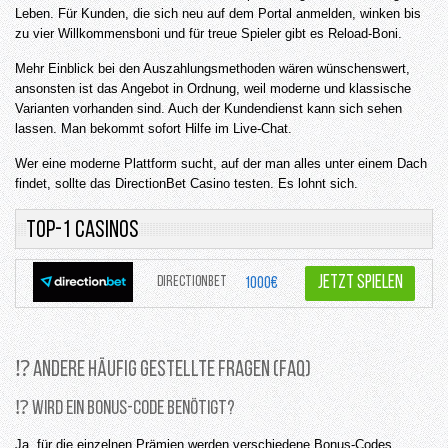
Leben. Für Kunden, die sich neu auf dem Portal anmelden, winken bis
zu vier Willkommensboni und für treue Spieler gibt es Reload-Boni.
Mehr Einblick bei den Auszahlungsmethoden wären wünschenswert,
ansonsten ist das Angebot in Ordnung, weil moderne und klassische
Varianten vorhanden sind. Auch der Kundendienst kann sich sehen
lassen. Man bekommt sofort Hilfe im Live-Chat.
Wer eine moderne Plattform sucht, auf der man alles unter einem Dach
findet, sollte das DirectionBet Casino testen. Es lohnt sich.
Top-1 Casinos
JETZT SPIELEN
DirectionBet
1000€
⁉️ Andere häufig gestellte Fragen (FAQ)
⁉️ Wird ein Bonus-Code benötigt?
Ja, für die einzelnen Prämien werden verschiedene Bonus-Codes