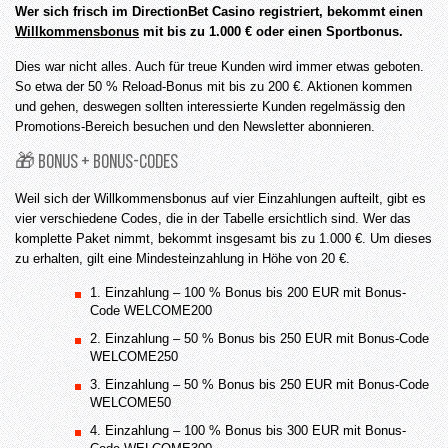
Wer sich frisch im DirectionBet Casino registriert, bekommt einen
Willkommensbonus
mit bis zu 1.000 € oder einen Sportbonus.
Dies war nicht alles. Auch für treue Kunden wird immer etwas geboten.
So etwa der 50 % Reload-Bonus mit bis zu 200 €. Aktionen kommen
und gehen, deswegen sollten interessierte Kunden regelmässig den
Promotions-Bereich besuchen und den Newsletter abonnieren.
🎁 Bonus + Bonus-Codes
Weil sich der Willkommensbonus auf vier Einzahlungen aufteilt, gibt es
vier verschiedene Codes, die in der Tabelle ersichtlich sind. Wer das
komplette Paket nimmt, bekommt insgesamt bis zu 1.000 €. Um dieses
zu erhalten, gilt eine Mindesteinzahlung in Höhe von 20 €.
1. Einzahlung – 100 % Bonus bis 200 EUR mit Bonus-
Code WELCOME200
2. Einzahlung – 50 % Bonus bis 250 EUR mit Bonus-Code
WELCOME250
3. Einzahlung – 50 % Bonus bis 250 EUR mit Bonus-Code
WELCOME50
4. Einzahlung – 100 % Bonus bis 300 EUR mit Bonus-