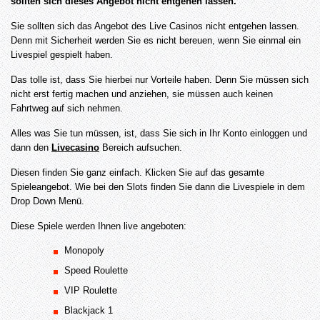
sollten sich dieses Angebot nicht entgehen lassen.
Sie sollten sich das Angebot des Live Casinos nicht entgehen lassen.
Denn mit Sicherheit werden Sie es nicht bereuen, wenn Sie einmal ein
Livespiel gespielt haben.
Das tolle ist, dass Sie hierbei nur Vorteile haben. Denn Sie müssen sich
nicht erst fertig machen und anziehen, sie müssen auch keinen
Fahrtweg auf sich nehmen.
Alles was Sie tun müssen, ist, dass Sie sich in Ihr Konto einloggen und
dann den
Livecasino
Bereich aufsuchen.
Diesen finden Sie ganz einfach. Klicken Sie auf das gesamte
Spieleangebot. Wie bei den Slots finden Sie dann die Livespiele in dem
Drop Down Menü.
Diese Spiele werden Ihnen live angeboten:
Monopoly
Speed Roulette
VIP Roulette
Blackjack 1