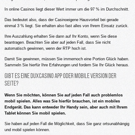
In online Casinos liegt dieser Wert immer um die 97 % im Durchschnitt.
Das bedeutet also, dass der Casinoeigene Hausvorteil bei gerade
einmal 3 % liegt. Sie erhalten also fast alles von Ihrem Einsatz zurück.
Ihre Auszahlung erhalten Sie dann auf Ihr Konto, wenn Sie diese
beantragen. Beachten Sie aber auf jeden Fall, dass Sie nicht
automatisch gewinnen, wenn der RTP hoch ist.
Damit Sie gewinnen, müssen Sie immernoch eine Portion Glück haben.
Sammeln Sie hierfür Ihre Erfahrungen und fordern Sie Ihr Glück heraus.
Gibt es eine DuxCasino App oder mobile Version der
Seite?
Wenn Sie möchten, können Sie auf jeden Fall auch problemlos
mobil spielen. Alles was Sie hierfür brauchen, ist ein mobiles
Endgerät. Das kann entweder Ihr Handy sein, aber auch mit Ihrem
Tablet können Sie mobil spielen.
Sie haben auf jeden Fall die Möglichkeit, dass Sie ganz ortsunabhängig
und mobil spielen können.