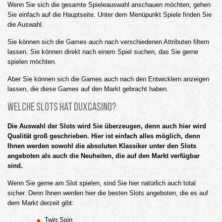
Wenn Sie sich die gesamte Spieleauswahl anschauen möchten, gehen
Sie einfach auf die Hauptseite. Unter dem Menüpunkt Spiele finden Sie
die Auswahl.
Sie können sich die Games auch nach verschiedenen Attributen filtern
lassen. Sie können direkt nach einem Spiel suchen, das Sie gerne
spielen möchten.
Aber Sie können sich die Games auch nach den Entwicklern anzeigen
lassen, die diese Games auf den Markt gebracht haben.
Welche Slots hat DuxCasino?
Die Auswahl der Slots wird Sie überzeugen, denn auch hier wird
Qualität groß geschrieben. Hier ist einfach alles möglich, denn
Ihnen werden sowohl die absoluten Klassiker unter den Slots
angeboten als auch die Neuheiten, die auf den Markt verfügbar
sind.
Wenn Sie gerne am Slot spielen, sind Sie hier natürlich auch total
sicher. Denn Ihnen werden hier die besten Slots angeboten, die es auf
dem Markt derzeit gibt:
Twin Spin