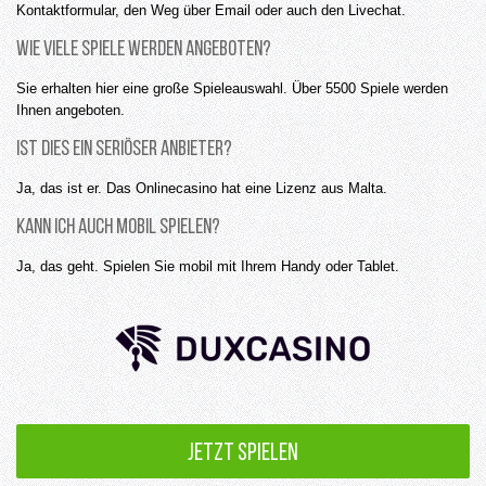
Kontaktformular, den Weg über Email oder auch den Livechat.
Wie viele Spiele werden angeboten?
Sie erhalten hier eine große Spieleauswahl. Über 5500 Spiele werden
Ihnen angeboten.
Ist dies ein seriöser Anbieter?
Ja, das ist er. Das Onlinecasino hat eine Lizenz aus Malta.
Kann ich auch mobil spielen?
Ja, das geht. Spielen Sie mobil mit Ihrem Handy oder Tablet.
JETZT SPIELEN