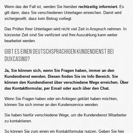
Wenn das der Fall ist, werden Sie hierüber
rechtzeitig informiert.
Es
gilt dann, dass Sie verschiedenen Unterlagen einreichen. Damit wird
sichergesellt, dass kein Betrug vorliegt.
Das Prüfen Ihrer Unterlagen wird nicht viel Zeit in Anspruch nehmen. In
kürzester Zeit sind Sie verifiziert und Ihre Auszahlung kann weiter
bearbeitet werden.
Gibt es einen deutschsprachigen Kundendienst bei
DuxCasino?
Ja, Sie können sich, wenn Sie Fragen haben, immer an den
Kundendienst wenden. Diesen finden Sie im Info Bereich. Sie
können den Kundendienst über verschiedene Wege erreichen. Über
das Kontaktformular, per Email oder auch über den Chat.
Wenn Sie Fragen haben oder ein Anliegen geklärt haben möchten,
können Sie sich immer an den Kundenservice wenden.
Sie haben hierfür verschiedene Wege, um die Kundendienst Mitarbeiter
zu kontaktieren.
So können Sie zum einen ein Kontaktformular nutzen. Geben Sie hier