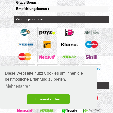
Gratis-Bonus :
–
Empfehlungsbonus :
–
Zahlungsoptionen
Diese Webseite nutzt Cookies um Ihnen die
bestmögliche Erfahrung zu bieten.
Auszahlungsoptionen
Mehr erfahren
Einverstanden!