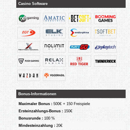
Casino Software
Bonus-Informationen
Maximaler Bonus :
500€
+ 150 Freispiele
Ersteinzahlungs-Bonus :
150€
Bonusrunde :
100 %
Mindesteinzahlung :
20€