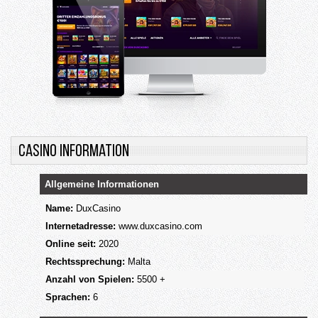
Casino Information
Allgemeine Informationen
Name:
DuxCasino
Internetadresse:
www.duxcasino.com
Online seit:
2020
Rechtssprechung:
Malta
Anzahl von Spielen:
5500 +
Sprachen:
6