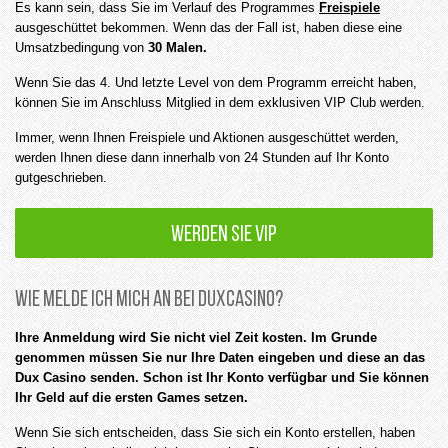
Es kann sein, dass Sie im Verlauf des Programmes
Freispiele
ausgeschüttet bekommen. Wenn das der Fall ist, haben diese eine
Umsatzbedingung von
30 Malen.
Wenn Sie das 4. Und letzte Level von dem Programm erreicht haben,
können Sie im Anschluss Mitglied in dem exklusiven VIP Club werden.
Immer, wenn Ihnen Freispiele und Aktionen ausgeschüttet werden,
werden Ihnen diese dann innerhalb von 24 Stunden auf Ihr Konto
gutgeschrieben.
WERDEN SIE VIP
Wie melde ich mich an bei DuxCasino?
Ihre Anmeldung wird Sie nicht viel Zeit kosten. Im Grunde
genommen müssen Sie nur Ihre Daten eingeben und diese an das
Dux Casino senden. Schon ist Ihr Konto verfügbar und Sie können
Ihr Geld auf die ersten Games setzen.
Wenn Sie sich entscheiden, dass Sie sich ein Konto erstellen, haben