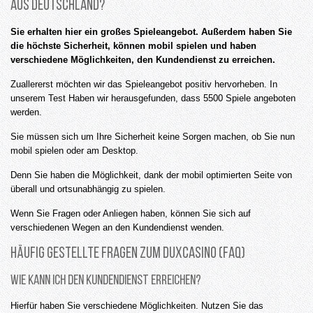
aus Deutschland?
Sie erhalten hier ein großes Spieleangebot. Außerdem haben Sie
die höchste Sicherheit, können mobil spielen und haben
verschiedene Möglichkeiten, den Kundendienst zu erreichen.
Zuallererst möchten wir das Spieleangebot positiv hervorheben. In
unserem Test Haben wir herausgefunden, dass 5500 Spiele angeboten
werden.
Sie müssen sich um Ihre Sicherheit keine Sorgen machen, ob Sie nun
mobil spielen oder am Desktop.
Denn Sie haben die Möglichkeit, dank der mobil optimierten Seite von
überall und ortsunabhängig zu spielen.
Wenn Sie Fragen oder Anliegen haben, können Sie sich auf
verschiedenen Wegen an den Kundendienst wenden.
Häufig gestellte Fragen zum DuxCasino (FAQ)
Wie kann ich den Kundendienst erreichen?
Hierfür haben Sie verschiedene Möglichkeiten. Nutzen Sie das