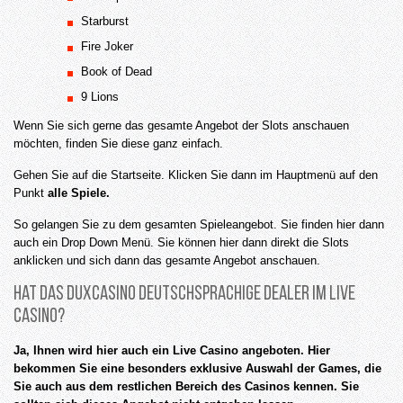
Starburst
Fire Joker
Book of Dead
9 Lions
Wenn Sie sich gerne das gesamte Angebot der Slots anschauen
möchten, finden Sie diese ganz einfach.
Gehen Sie auf die Startseite. Klicken Sie dann im Hauptmenü auf den
Punkt
alle Spiele.
So gelangen Sie zu dem gesamten Spieleangebot. Sie finden hier dann
auch ein Drop Down Menü. Sie können hier dann direkt die Slots
anklicken und sich dann das gesamte Angebot anschauen.
Hat das DuxCasino deutschsprachige Dealer im Live
Casino?
Ja, Ihnen wird hier auch ein Live Casino angeboten. Hier
bekommen Sie eine besonders exklusive Auswahl der Games, die
Sie auch aus dem restlichen Bereich des Casinos kennen. Sie