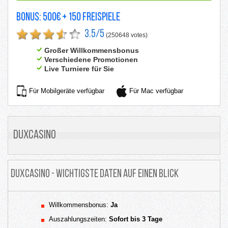
Bonus: 500€ + 150 Freispiele
3.5
/5
(
250648
votes)
Großer Willkommensbonus
Verschiedene Promotionen
Live Turniere für Sie
Für Mobilgeräte verfügbar
Für Mac verfügbar
DuxCasino
DuxCasino - Wichtigste Daten auf einen Blick
Willkommensbonus:
Ja
Auszahlungszeiten:
Sofort bis 3 Tage