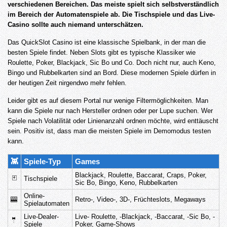
verschiedenen Bereichen. Das meiste spielt sich selbstverständlich
im Bereich der Automatenspiele ab. Die Tischspiele und das Live-
Casino sollte auch niemand unterschätzen.
Das QuickSlot Casino ist eine klassische Spielbank, in der man die
besten Spiele findet. Neben Slots gibt es typische Klassiker wie
Roulette, Poker, Blackjack, Sic Bo und Co. Doch nicht nur, auch Keno,
Bingo und Rubbelkarten sind an Bord. Diese modernen Spiele dürfen in
der heutigen Zeit nirgendwo mehr fehlen.
Leider gibt es auf diesem Portal nur wenige Filtermöglichkeiten. Man
kann die Spiele nur nach Hersteller ordnen oder per Lupe suchen. Wer
Spiele nach Volatilität oder Linienanzahl ordnen möchte, wird enttäuscht
sein. Positiv ist, dass man die meisten Spiele im Demomodus testen
kann.
👾
Spiele-Typ
Games
Blackjack, Roulette, Baccarat, Craps, Poker,
🃏
Tischspiele
Sic Bo, Bingo, Keno, Rubbelkarten
Online-
🎰
Retro-, Video-, 3D-, Früchteslots, Megaways
Spielautomaten
Live-Dealer-
Live- Roulette, -Blackjack, -Baccarat, -Sic Bo, -
🤵
Spiele
Poker, Game-Shows