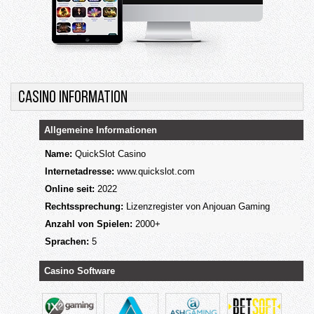
Casino Information
Allgemeine Informationen
Name:
QuickSlot Casino
Internetadresse:
www.quickslot.com
Online seit:
2022
Rechtssprechung:
Lizenzregister von Anjouan Gaming
Anzahl von Spielen:
2000+
Sprachen:
5
Casino Software