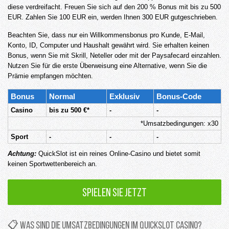
diese verdreifacht. Freuen Sie sich auf den 200 % Bonus mit bis zu 500
EUR. Zahlen Sie 100 EUR ein, werden Ihnen 300 EUR gutgeschrieben.
Beachten Sie, dass nur ein Willkommensbonus pro Kunde, E-Mail,
Konto, ID, Computer und Haushalt gewährt wird. Sie erhalten keinen
Bonus, wenn Sie mit Skrill, Neteller oder mit der Paysafecard einzahlen.
Nutzen Sie für die erste Überweisung eine Alternative, wenn Sie die
Prämie empfangen möchten.
Bonus
Normal
Exklusiv
Bonus-Code
Casino
bis zu 500 €*
-
-
*Umsatzbedingungen: x30
Sport
-
-
-
Achtung:
QuickSlot ist ein reines Online-Casino und bietet somit
keinen Sportwettenbereich an.
SPIELEN SIE JETZT
📋 Was sind die Umsatzbedingungen im QuickSlot Casino?