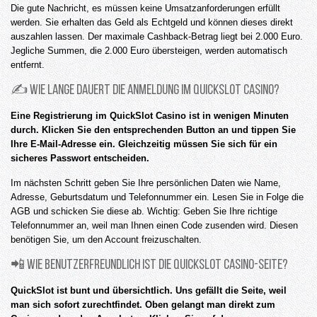
Die gute Nachricht, es müssen keine Umsatzanforderungen erfüllt
werden. Sie erhalten das Geld als Echtgeld und können dieses direkt
auszahlen lassen. Der maximale Cashback-Betrag liegt bei 2.000 Euro.
Jegliche Summen, die 2.000 Euro übersteigen, werden automatisch
entfernt.
✍️ Wie lange dauert die Anmeldung im QuickSlot Casino?
Eine Registrierung im QuickSlot Casino ist in wenigen Minuten
durch. Klicken Sie den entsprechenden Button an und tippen Sie
Ihre E-Mail-Adresse ein. Gleichzeitig müssen Sie sich für ein
sicheres Passwort entscheiden.
Im nächsten Schritt geben Sie Ihre persönlichen Daten wie Name,
Adresse, Geburtsdatum und Telefonnummer ein. Lesen Sie in Folge die
AGB und schicken Sie diese ab. Wichtig: Geben Sie Ihre richtige
Telefonnummer an, weil man Ihnen einen Code zusenden wird. Diesen
benötigen Sie, um den Account freizuschalten.
📲 Wie benutzerfreundlich ist die QuickSlot Casino-Seite?
QuickSlot ist bunt und übersichtlich. Uns gefällt die Seite, weil
man sich sofort zurechtfindet. Oben gelangt man direkt zum