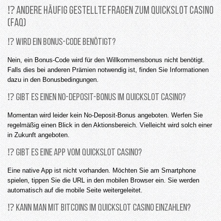
⁉️ Andere häufig gestellte Fragen zum QuickSlot Casino
(FAQ)
⁉️ Wird ein Bonus-Code benötigt?
Nein, ein Bonus-Code wird für den Willkommensbonus nicht benötigt.
Falls dies bei anderen Prämien notwendig ist, finden Sie Informationen
dazu in den Bonusbedingungen.
⁉️ Gibt es einen No-Deposit-Bonus im QuickSlot Casino?
Momentan wird leider kein No-Deposit-Bonus angeboten. Werfen Sie
regelmäßig einen Blick in den Aktionsbereich. Vielleicht wird solch einer
in Zukunft angeboten.
⁉️ Gibt es eine App vom QuickSlot Casino?
Eine native App ist nicht vorhanden. Möchten Sie am Smartphone
spielen, tippen Sie die URL in den mobilen Browser ein. Sie werden
automatisch auf die mobile Seite weitergeleitet.
⁉️ Kann man mit Bitcoins im QuickSlot Casino einzahlen?