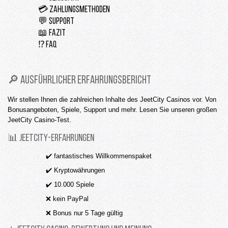
💳 Zahlungsmethoden
💬 Support
📖 Fazit
⁉️ FAQ
🔎 Ausführlicher Erfahrungsbericht
Wir stellen Ihnen die zahlreichen Inhalte des JeetCity Casinos vor. Von
Bonusangeboten, Spiele, Support und mehr. Lesen Sie unseren großen
JeetCity Casino-Test.
📊 JeetCity-Erfahrungen
✔️ fantastisches Willkommenspaket
✔️ Kryptowährungen
✔️ 10.000 Spiele
❌ kein PayPal
❌ Bonus nur 5 Tage gültig