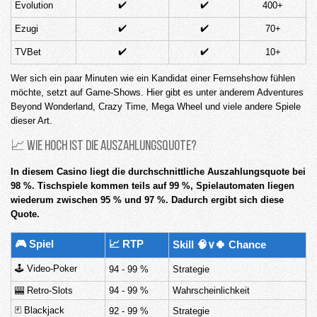
✔️
✔️
Evolution
400+
✔️
✔️
Ezugi
70+
✔️
✔️
TVBet
10+
Wer sich ein paar Minuten wie ein Kandidat einer Fernsehshow fühlen
möchte, setzt auf Game-Shows. Hier gibt es unter anderem Adventures
Beyond Wonderland, Crazy Time, Mega Wheel und viele andere Spiele
dieser Art.
📈 Wie hoch ist die Auszahlungsquote?
In diesem Casino liegt die durchschnittliche Auszahlungsquote bei
98 %. Tischspiele kommen teils auf 99 %, Spielautomaten liegen
wiederum zwischen 95 % und 97 %. Dadurch ergibt sich diese
Quote.
🎮 Spiel
📈 RTP
Skill 🧠∨🍀 Chance
🕹️ Video-Poker
94 - 99 %
Strategie
🎰 Retro-Slots
94 - 99 %
Wahrscheinlichkeit
🃏 Blackjack
92 - 99 %
Strategie