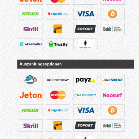
Auszahlungsoptionen