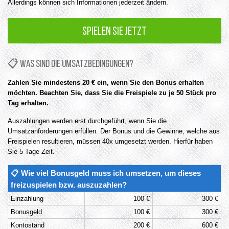
Allerdings können sich Informationen jederzeit ändern.
SPIELEN SIE JETZT
📋 Was sind die Umsatzbedingungen?
Zahlen Sie mindestens 20 € ein, wenn Sie den Bonus erhalten
möchten. Beachten Sie, dass Sie die Freispiele zu je 50 Stück pro
Tag erhalten.
Auszahlungen werden erst durchgeführt, wenn Sie die
Umsatzanforderungen erfüllen. Der Bonus und die Gewinne, welche aus
Freispielen resultieren, müssen 40x umgesetzt werden. Hierfür haben
Sie 5 Tage Zeit.
📋 Wie viel Bonusgeld muss ich umsetzen, um dieses
freizuspielen bzw. auszuzahlen?
Einzahlung
100 €
300 €
Bonusgeld
100 €
300 €
Kontostand
200 €
600 €