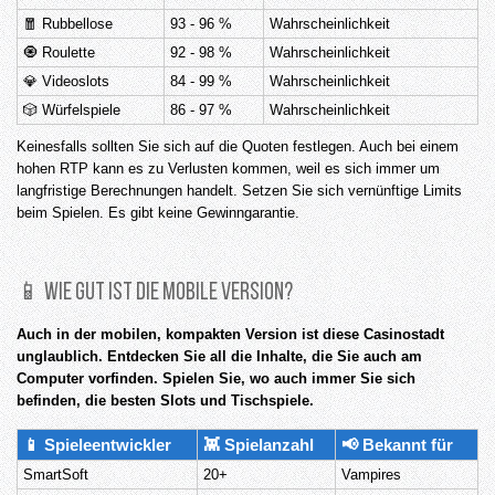
🧧 Rubbellose
93 - 96 %
Wahrscheinlichkeit
🧿 Roulette
92 - 98 %
Wahrscheinlichkeit
💎 Videoslots
84 - 99 %
Wahrscheinlichkeit
🎲 Würfelspiele
86 - 97 %
Wahrscheinlichkeit
Keinesfalls sollten Sie sich auf die Quoten festlegen. Auch bei einem
hohen RTP kann es zu Verlusten kommen, weil es sich immer um
langfristige Berechnungen handelt. Setzen Sie sich vernünftige Limits
beim Spielen. Es gibt keine Gewinngarantie.
📱 Wie gut ist die mobile Version?
Auch in der mobilen, kompakten Version ist diese Casinostadt
unglaublich. Entdecken Sie all die Inhalte, die Sie auch am
Computer vorfinden. Spielen Sie, wo auch immer Sie sich
befinden, die besten Slots und Tischspiele.
📱 Spieleentwickler
👾 Spielanzahl
📢 Bekannt für
SmartSoft
20+
Vampires