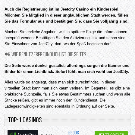
Auch die Registrierung ist im Jeetcity Casino ein Kinderspiel.
Möchten Sie Mitglied in dieser unglaublichen Stadt werden, füllen
Sie das Formular aus und bestätigen Sie, dass Sie volljährig sind.
Machen Sie ehrliche Angaben, weil in späterer Folge die Informationen
überprüft werden. Bestätigen Sie den Aktivierungslink und schon sind
Sie Einwohner von JeetCity, dort, wo der Spaß beginnen darf.
📲 Wie benutzerfreundlich ist die Seite?
Die Seite wurde dunkel gestaltet, allerdings sorgen die Banner und
Bilder für einen Lichtblick. Sofort fühlt man sich wohl bei JeetCity.
Alles wurde so angelegt, dass man sich zurechtfindet. In dieser
virtuellen Stadt kann man sich kaum verirren. Im Gegenteil, es gibt eine
praktische Suchzeile, falls Sie etwas Bestimmtes suchen und wenn alle
Stricke reißen, gibt es immer noch den Kundendienst. Die
Ladegeschwindigkeiten sind ebenfalls in Ordnung auf der Seite.
Top-1 Casinos
6500€