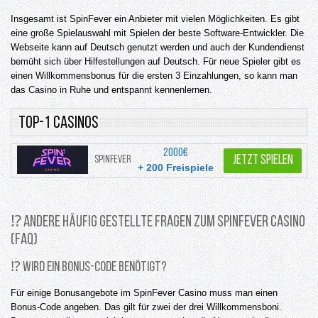
Insgesamt ist SpinFever ein Anbieter mit vielen Möglichkeiten. Es gibt
eine große Spielauswahl mit Spielen der beste Software-Entwickler. Die
Webseite kann auf Deutsch genutzt werden und auch der Kundendienst
bemüht sich über Hilfestellungen auf Deutsch. Für neue Spieler gibt es
einen Willkommensbonus für die ersten 3 Einzahlungen, so kann man
das Casino in Ruhe und entspannt kennenlernen.
Top-1 Casinos
2000€
JETZT SPIELEN
SpinFever
+ 200 Freispiele
⁉️ Andere häufig gestellte Fragen zum SpinFever Casino
(FAQ)
⁉️ Wird ein Bonus-Code benötigt?
Für einige Bonusangebote im SpinFever Casino muss man einen
Bonus-Code angeben. Das gilt für zwei der drei Willkommensboni.