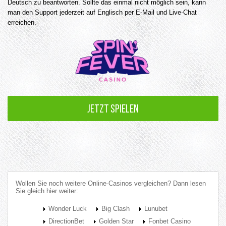
Deutsch zu beantworten. Sollte das einmal nicht möglich sein, kann
man den Support jederzeit auf Englisch per E-Mail und Live-Chat
erreichen.
JETZT SPIELEN
Wollen Sie noch weitere Online-Casinos vergleichen? Dann lesen
Sie gleich hier weiter:
Wonder Luck
Big Clash
Lunubet
DirectionBet
Golden Star
Fonbet Casino