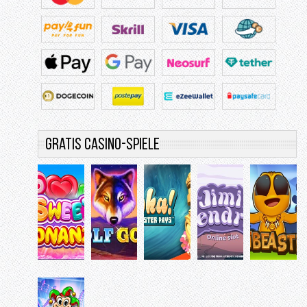
Gratis Casino-Spiele
Sweet
Wolf Gold
Aloha!
Jimi
Chibeasties
bonanza
Cluster
Hendrix
Pays