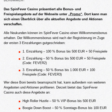
Das SpinFever Casino präsentiert alle Bonus- und
Freispielangebote auf der Webseite unter
„Promo“
. Dort kann man
sich einen Überblick über alle aktuellen Angebote und Aktionen
verschaffen.
Alle Neukunden können im SpinFever Casino einen Willkommensbonus
erhalten. Der Willkommensbonus wird nach der Registrierung im Zuge
der ersten 3 Einzahlungen gutgeschrieben:
1. Einzahlung – 100 % Bonus bis 500 EUR + 50 Freispiele
2. Einzahlung – 50 % Bonus bis 500 EUR + 50 Freispiele
(Code: FEVER2)
3. Einzahlung – 50 % Bonus bis 1.000 EUR + 100
Freispiele (Code: FEVER3)
Wer diese Boni bereits beamsprucht hat, kann außerdem von weiteren
Angeboten und Aktionen profitieren. Derzeit bietet das SpinFever
Casino auch diese Angebote an:
High Roller Hustle – 50 % VIP-Bonus bis 500 EUR
Boogie Down Boost – 50 % Sonntags-Bonus bis 100 EUR