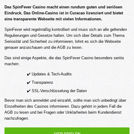
Das SpinFever Casino macht einen rundum guten und seriösen
Eindruck. Das Online-Casino ist in Curacao lizenziert und bietet
eine transparente Webseite mit vielen Informationen.
SpinFever wird regelmäßig kontrolliert und muss sich an alle geltenden
Regulierungen und Gesetze halten. Um sich über Details zum Thema
Seriosität und Sicherheit zu informieren, lohnt es sich die Webseite
genauer anzuschauen und die AGB zu lesen.
Das sind einige Aspekte, die das SpinFever Casino besonders seriös
machen:
✔️ Updates & Tech-Audits
✔️ Transparenz
✔️ SSL-Verschlüsselung der Daten
Bevor man sich anmeldet und einzahlt, sollte man sich unbedingt über
Einzelheiten des Casinos informieren. Dazu gehört in jedem Fall die
AGB zu lesen und bei Fragen oder Unklarheiten beim Kundendienst
nachzufragen.