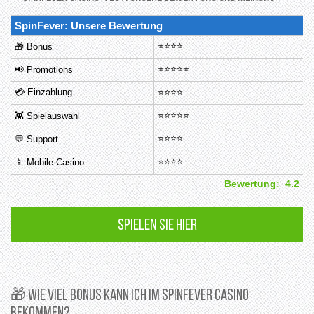
SpinFever: Unsere Bewertung
⭐⭐⭐⭐
🎁 Bonus
⭐⭐⭐⭐⭐
📢 Promotions
💳 Einzahlung
⭐⭐⭐⭐
⭐⭐⭐⭐⭐
👾 Spielauswahl
⭐⭐⭐⭐
💬 Support
⭐⭐⭐⭐
📱 Mobile Casino
Bewertung: 4.2
SPIELEN SIE HIER
🎁 Wie viel Bonus kann ich im SpinFever Casino
bekommen?