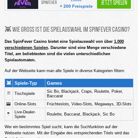
JETZT SPIELEN
SpinFever
+ 200 Freispiele
👾 Wie groß ist die Spielauswahl im SpinFever Casino?
Das SpinFever Casino bietet eine Spielauswahl von über
1.000
verschiedenen Spielen
. Darunter sind eine Menge verschiedene
Titel, am beliebtesten sind die vielen unterschiedlichen
Spielautomaten.
Auf der Webseite kann man alle Spiele in diverse Kategorien filtern:
👾
Spiele-Typ
Games
Sic Bo, Blackjack, Craps, Roulette, Poker,
🃏
Tischspiele
Baccarat
🎰
Online-Slots
Früchteslots, Video-Slots, Megaways, 3D-Slots
Live-Dealer-
🤵
Roulette, Baccarat, Blackjack, Sic Bo
Spiele
Wer ein bestimmtes Spiel sucht, kann die Suchfunktion auf der
Webseite nutzen. Mit der Eingabe des entsprechenden Titels wird das