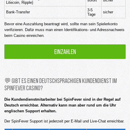
sofort
sicher
Litecoin, Ripple)
3-5
Bank-Transfer
sicher
Tage
Bevor eine Auszahlung beantragt wird, sollte man sein Spielerkonto
verifizieren. Dafür muss man einen Identifikations- und Adressnachweis
beim Casino einreichen.
EINZAHLEN
💬 Gibt es einen deutschsprachigen Kundendienst im
SpinFever Casino?
Die Kundendienstmitarbeiter bei SpinFever sind in der Regel auf
Deutsch erreichbar. Alternativ kann man aber rund um die Uhr
englischen Support erhalten.
Der SpinFever Support ist jederzeit per E-Mail und Live-Chat erreichbar.