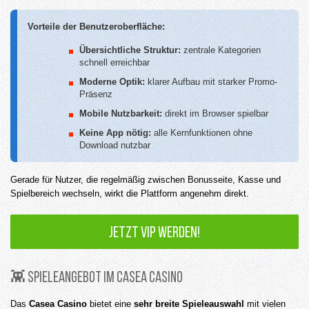
Vorteile der Benutzeroberfläche:
Übersichtliche Struktur:
zentrale Kategorien
schnell erreichbar
Moderne Optik:
klarer Aufbau mit starker Promo-
Präsenz
Mobile Nutzbarkeit:
direkt im Browser spielbar
Keine App nötig:
alle Kernfunktionen ohne
Download nutzbar
Gerade für Nutzer, die regelmäßig zwischen Bonusseite, Kasse und
Spielbereich wechseln, wirkt die Plattform angenehm direkt.
JETZT VIP WERDEN!
👾 Spieleangebot im Casea Casino
Das
Casea Casino
bietet eine
sehr breite Spieleauswahl
mit vielen