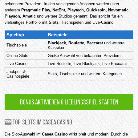
bekannten Providern. In den vorliegenden Angaben werden unter
anderem
Pragmatic Play, NetEnt, Playtech, Quickspin, Novomatic,
Playson, Amatic
und weitere Studios genannt. Das spricht für ein
vielseitiges Portfolio mit
Slots
, Tischspielen und Live-Casino.
Spieltyp
Beispiele
Blackjack, Roulette, Baccarat
und weitere
Tischspiele
Klassiker
Online-Slots
Große Auswahl von bekannten Providern
Live-Casino
Live-Roulette, Live-Blackjack, Live-Baccarat
Jackpot- &
Slots, Tischspiele und weitere Kategorien
Casinospiele
BONUS AKTIVIEREN & LIEBLINGSSPIEL STARTEN
🎰 Top-Slots im Casea Casino
Die Slot-Auswahl im
Casea Casino
wirkt breit und modern. Durch die