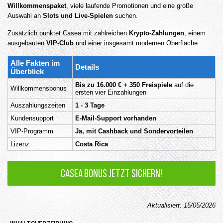
Willkommenspaket
, viele laufende Promotionen und eine große
Auswahl an
Slots und Live-Spielen
suchen.
Zusätzlich punktet Casea mit zahlreichen
Krypto-Zahlungen
, einem
ausgebauten
VIP-Club
und einer insgesamt modernen Oberfläche.
Alle Fakten im
Details
Überblick
Bis zu 16.000 € + 350 Freispiele
auf die
Willkommensbonus
ersten vier Einzahlungen
Auszahlungszeiten
1 - 3 Tage
Kundensupport
E-Mail-Support vorhanden
VIP-Programm
Ja, mit Cashback und Sondervorteilen
Lizenz
Costa Rica
CASEA BONUS JETZT SICHERN!
Aktualisiert: 15/05/2026