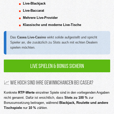
Live-Blackjack
Live-Baccarat
Mehrere Live-Provider
Klassische und moderne Live-Tische
Das
Casea Live-Casino
wirkt solide aufgestellt und spricht
Spieler an, die zusätzlich zu Slots auch mit echten Dealern
spielen möchten.
LIVE SPIELEN & BONUS SICHERN
📈 Wie hoch sind Ihre Gewinnchancen bei Casea?
Konkrete
RTP-Werte
einzelner Spiele sind in den vorliegenden Angaben
nicht genannt. Dafür ist ersichtlich, dass
Slots zu 100 %
zur
Bonusumsetzung beitragen, während
Blackjack, Roulette und andere
Tischspiele
nur
10 %
zählen.