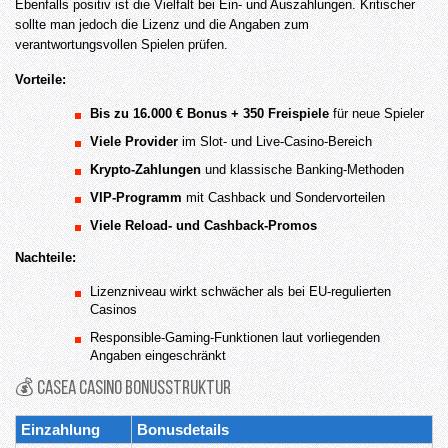
Ebenfalls positiv ist die Vielfalt bei Ein- und Auszahlungen. Kritischer
sollte man jedoch die Lizenz und die Angaben zum
verantwortungsvollen Spielen prüfen.
Vorteile:
Bis zu 16.000 € Bonus + 350 Freispiele
für neue Spieler
Viele Provider
im Slot- und Live-Casino-Bereich
Krypto-Zahlungen
und klassische Banking-Methoden
VIP-Programm
mit Cashback und Sondervorteilen
Viele Reload- und Cashback-Promos
Nachteile:
Lizenzniveau wirkt schwächer als bei EU-regulierten
Casinos
Responsible-Gaming-Funktionen laut vorliegenden
Angaben eingeschränkt
💰 Casea Casino Bonusstruktur
Einzahlung
Bonusdetails