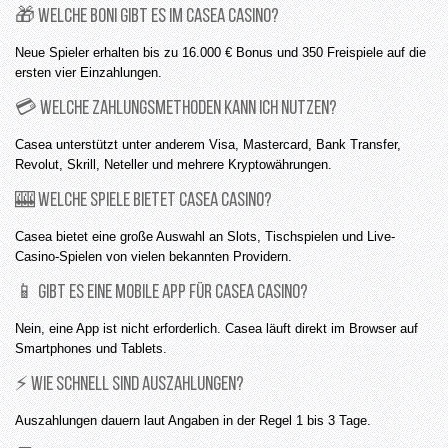
🎁 Welche Boni gibt es im Casea Casino?
Neue Spieler erhalten bis zu 16.000 € Bonus und 350 Freispiele auf die
ersten vier Einzahlungen.
💳 Welche Zahlungsmethoden kann ich nutzen?
Casea unterstützt unter anderem Visa, Mastercard, Bank Transfer,
Revolut, Skrill, Neteller und mehrere Kryptowährungen.
🎰 Welche Spiele bietet Casea Casino?
Casea bietet eine große Auswahl an Slots, Tischspielen und Live-
Casino-Spielen von vielen bekannten Providern.
📱 Gibt es eine mobile App für Casea Casino?
Nein, eine App ist nicht erforderlich. Casea läuft direkt im Browser auf
Smartphones und Tablets.
⚡ Wie schnell sind Auszahlungen?
Auszahlungen dauern laut Angaben in der Regel 1 bis 3 Tage.