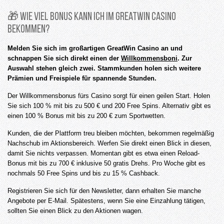
🎁 Wie viel Bonus kann ich im GreatWin Casino
bekommen?
Melden Sie sich im großartigen GreatWin Casino an und
schnappen Sie sich direkt einen der
Willkommensboni
. Zur
Auswahl stehen gleich zwei. Stammkunden holen sich weitere
Prämien und Freispiele für spannende Stunden.
Der Willkommensbonus fürs Casino sorgt für einen geilen Start. Holen
Sie sich 100 % mit bis zu 500 € und 200 Free Spins. Alternativ gibt es
einen 100 % Bonus mit bis zu 200 € zum Sportwetten.
Kunden, die der Plattform treu bleiben möchten, bekommen regelmäßig
Nachschub im Aktionsbereich. Werfen Sie direkt einen Blick in diesen,
damit Sie nichts verpassen. Momentan gibt es etwa einen Reload-
Bonus mit bis zu 700 € inklusive 50 gratis Drehs. Pro Woche gibt es
nochmals 50 Free Spins und bis zu 15 % Cashback.
Registrieren Sie sich für den Newsletter, dann erhalten Sie manche
Angebote per E-Mail. Spätestens, wenn Sie eine Einzahlung tätigen,
sollten Sie einen Blick zu den Aktionen wagen.