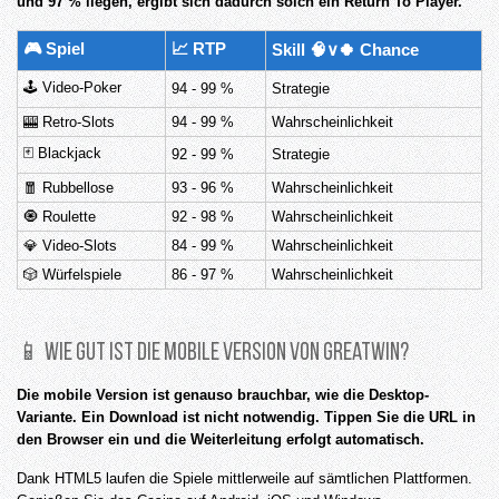
und 97 % liegen, ergibt sich dadurch solch ein Return To Player.
🎮 Spiel
📈 RTP
Skill 🧠∨🍀 Chance
🕹️ Video-Poker
94 - 99 %
Strategie
🎰 Retro-Slots
94 - 99 %
Wahrscheinlichkeit
🃏 Blackjack
92 - 99 %
Strategie
🧧 Rubbellose
93 - 96 %
Wahrscheinlichkeit
🧿 Roulette
92 - 98 %
Wahrscheinlichkeit
💎 Video-Slots
84 - 99 %
Wahrscheinlichkeit
🎲 Würfelspiele
86 - 97 %
Wahrscheinlichkeit
📱 Wie gut ist die mobile Version von GreatWin?
Die mobile Version ist genauso brauchbar, wie die Desktop-
Variante. Ein Download ist nicht notwendig. Tippen Sie die URL in
den Browser ein und die Weiterleitung erfolgt automatisch.
Dank HTML5 laufen die Spiele mittlerweile auf sämtlichen Plattformen.