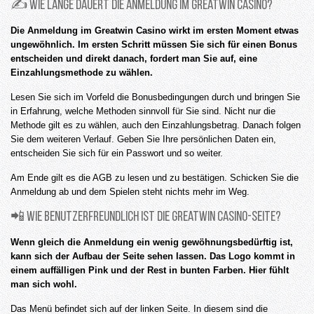
✍️ Wie lange dauert die Anmeldung im GreatWin Casino?
Die Anmeldung im Greatwin Casino wirkt im ersten Moment etwas
ungewöhnlich. Im ersten Schritt müssen Sie sich für einen Bonus
entscheiden und direkt danach, fordert man Sie auf, eine
Einzahlungsmethode zu wählen.
Lesen Sie sich im Vorfeld die Bonusbedingungen durch und bringen Sie
in Erfahrung, welche Methoden sinnvoll für Sie sind. Nicht nur die
Methode gilt es zu wählen, auch den Einzahlungsbetrag. Danach folgen
Sie dem weiteren Verlauf. Geben Sie Ihre persönlichen Daten ein,
entscheiden Sie sich für ein Passwort und so weiter.
Am Ende gilt es die AGB zu lesen und zu bestätigen. Schicken Sie die
Anmeldung ab und dem Spielen steht nichts mehr im Weg.
📲 Wie benutzerfreundlich ist die GreatWin Casino-Seite?
Wenn gleich die Anmeldung ein wenig gewöhnungsbedürftig ist,
kann sich der Aufbau der Seite sehen lassen. Das Logo kommt in
einem auffälligen Pink und der Rest in bunten Farben. Hier fühlt
man sich wohl.
Das Menü befindet sich auf der linken Seite. In diesem sind die