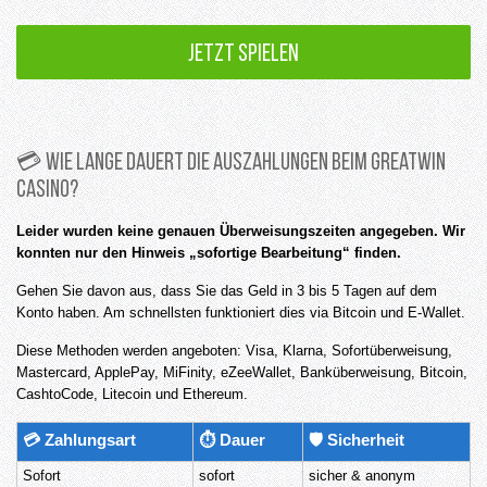
JETZT SPIELEN
💳 Wie lange dauert die Auszahlungen beim GreatWin
Casino?
Leider wurden keine genauen Überweisungszeiten angegeben. Wir
konnten nur den Hinweis „sofortige Bearbeitung“ finden.
Gehen Sie davon aus, dass Sie das Geld in 3 bis 5 Tagen auf dem
Konto haben. Am schnellsten funktioniert dies via Bitcoin und E-Wallet.
Diese Methoden werden angeboten: Visa, Klarna, Sofortüberweisung,
Mastercard, ApplePay, MiFinity, eZeeWallet, Banküberweisung, Bitcoin,
CashtoCode, Litecoin und Ethereum.
💳 Zahlungsart
⏱️ Dauer
🛡️ Sicherheit
Sofort
sofort
sicher & anonym