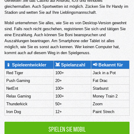
Genießen Sie das Casino auf Android, iOS und Windows
gleichermaßen. Auch Sportwetten ist möglich. Zücken Sie Ihr Handy im
Stadion und wetten Sie auf Ihre Lieblingsmannschaft.
Mobil unternehmen Sie alles, wie Sie es von Desktop-Version gewohnt
sind. Falls noch nicht geschehen, registrieren Sie sich und tätigen Sie
eine Einzahlung. Auch können Sie Boni beanspruchen und
Auszahlungen beantragen. Am Smartphone oder Tablet ist alles
möglich, wie Sie es sonst auch kennen. Wer keinen Computer hat,
kommt auch auf diesem Weg in den Spielgenuss.
📱 Spieleentwickler
👾 Spielanzahl
📢 Bekannt für
Red Tiger
100+
Jack in a Pot
Push Gaming
20+
Fat Drac
NetEnt
100+
Starburst
Relax Gaming
100+
Money Train 2
Thunderkick
50+
Zoom
Iron Dog
12+
Paint Strech
SPIELEN SIE MOBIL