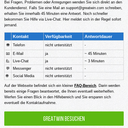
Bei Fragen, Problemen oder Anregungen wenden Sie sich direkt an den
Kundendienst. Falls Sie eine Mail an support@greatwin.com schreiben,
erhalten Sie innerhalb 45 Minuten eine Antwort. Noch schneller
bekommen Sie Hilfe via Live-Chat. Hier meldet sich in der Regel sofort
jemand.
Kontakt
Verfügbarkeit
Antwortdauer
☎️
Telefon
nicht unterstützt
-
📧
E‑Mail
ja
~ 45 Minuten
🙋
Live-Chat
ja
~ 3 Minuten
💬
Messenger
nicht unterstützt
-
🌐
Social Media
nicht unterstützt
-
Auf der Webseite befindet sich ein kleiner
FAQ-Bereich
. Darin werden
bereits einige Fragen beantwortet, die Ihnen eventuell weiterhelfen.
Werfen Sie einen Blick in den Hilfebereich und Sie ersparen sich
eventuell die Kontaktaufnahme.
GREATWIN BESUCHEN