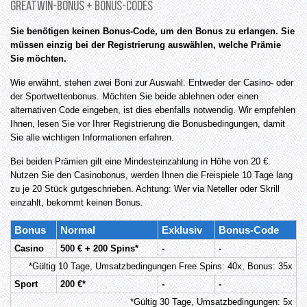
GreatWin-Bonus + Bonus-Codes
Sie benötigen keinen Bonus-Code, um den Bonus zu erlangen. Sie
müssen einzig bei der Registrierung auswählen, welche Prämie
Sie möchten.
Wie erwähnt, stehen zwei Boni zur Auswahl. Entweder der Casino- oder
der Sportwettenbonus. Möchten Sie beide ablehnen oder einen
alternativen Code eingeben, ist dies ebenfalls notwendig. Wir empfehlen
Ihnen, lesen Sie vor Ihrer Registrierung die Bonusbedingungen, damit
Sie alle wichtigen Informationen erfahren.
Bei beiden Prämien gilt eine Mindesteinzahlung in Höhe von 20 €.
Nutzen Sie den Casinobonus, werden Ihnen die Freispiele 10 Tage lang
zu je 20 Stück gutgeschrieben. Achtung: Wer via Neteller oder Skrill
einzahlt, bekommt keinen Bonus.
Bonus
Normal
Exklusiv
Bonus-Code
Casino
500 € + 200 Spins*
-
-
*Gültig 10 Tage, Umsatzbedingungen Free Spins: 40x, Bonus: 35x
Sport
200 €*
-
-
*Gültig 30 Tage, Umsatzbedingungen: 5x