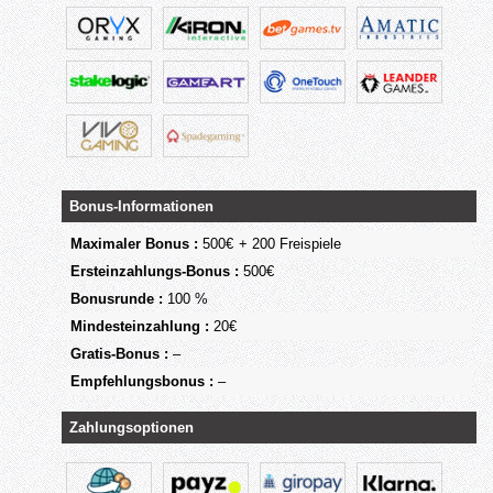
Bonus-Informationen
Maximaler Bonus :
500€
+ 200 Freispiele
Ersteinzahlungs-Bonus :
500€
Bonusrunde :
100 %
Mindesteinzahlung :
20€
Gratis-Bonus :
–
Empfehlungsbonus :
–
Zahlungsoptionen