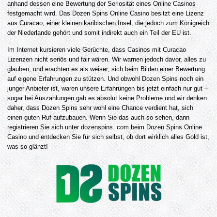
anhand dessen eine Bewertung der Seriosität eines Online Casinos
festgemacht wird. Das Dozen Spins Online Casino besitzt eine Lizenz
aus Curacao, einer kleinen karibischen Insel, die jedoch zum Königreich
der Niederlande gehört und somit indirekt auch ein Teil der EU ist.
Im Internet kursieren viele Gerüchte, dass Casinos mit Curacao
Lizenzen nicht seriös und fair wären. Wir warnen jedoch davor, alles zu
glauben, und erachten es als weiser, sich beim Bilden einer Bewertung
auf eigene Erfahrungen zu stützen. Und obwohl Dozen Spins noch ein
junger Anbieter ist, waren unsere Erfahrungen bis jetzt einfach nur gut –
sogar bei Auszahlungen gab es absolut keine Probleme und wir denken
daher, dass Dozen Spins sehr wohl eine Chance verdient hat, sich
einen guten Ruf aufzubauen. Wenn Sie das auch so sehen, dann
registrieren Sie sich unter dozenspins. com beim Dozen Spins Online
Casino und entdecken Sie für sich selbst, ob dort wirklich alles Gold ist,
was so glänzt!