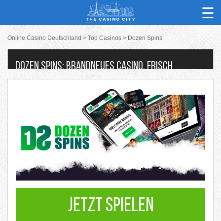
☰
Online Casino Deutschland
Top Casinos
Dozen Spins
Top Casinos
Dozen Spins: brandneues Casino, frisch
getestet
Casino Bonus
Regeln & Strategien
Gratis Casino-Spiele
Casino Ratgeber
News
JETZT SPIELEN