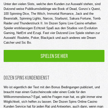
Unter den vielen Slots, welche dem Kunden zur Auswahl stehen, sind
Dutzend weise Publikumslieblinge wie Book of Dead, Gonzo´s Quest,
100 Spinning Dice, The Witch, Immortal Romance, Jack and the
Beanstalk, Spinning Lights, Narcos, Starburst, Sakura Fortune, Tomb
Raider und Thunderstruck II. Im Dozen Spins Live Casino erhalten
Spieler erstklassigen Echtzeit Spaß aus den Studios von Evolution
Gaming, NetEnt und Ezugi. Fast vier Dutzend Live Spiele stehen zur
Auswahl: Roulette, Poker, Blackjack und auch anderes wie Dream
Catcher und Sic Bo.
SPIELEN SIE HIER
Dozen Spins Kundendienst
Wo ist eigentlich der Text mit den Bonus Bedingungen publiziert, und
braucht man einen Gutscheincode oder einen Code für den
Willkommensbonus? Egal, welche Fragen man hat, es gibt immer eine
Möglichkeit, sich helfen zu lassen. Der Dozen Spins Online Casino
Kunden Service hat für jeden Rat und Antworten, auch dann, wenn man