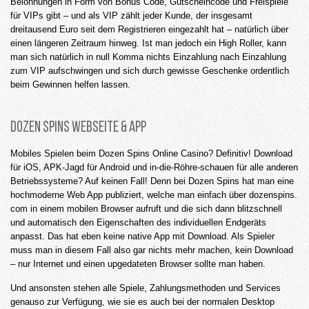
Belohnungen in Form von Bonus Code, Gutscheincode und Freispiele
für VIPs gibt – und als VIP zählt jeder Kunde, der insgesamt
dreitausend Euro seit dem Registrieren eingezahlt hat – natürlich über
einen längeren Zeitraum hinweg. Ist man jedoch ein High Roller, kann
man sich natürlich in null Komma nichts Einzahlung nach Einzahlung
zum VIP aufschwingen und sich durch gewisse Geschenke ordentlich
beim Gewinnen helfen lassen.
Dozen Spins Webseite & App
Mobiles Spielen beim Dozen Spins Online Casino? Definitiv! Download
für iOS, APK-Jagd für Android und in-die-Röhre-schauen für alle anderen
Betriebssysteme? Auf keinen Fall! Denn bei Dozen Spins hat man eine
hochmoderne Web App publiziert, welche man einfach über dozenspins.
com in einem mobilen Browser aufruft und die sich dann blitzschnell
und automatisch den Eigenschaften des individuellen Endgeräts
anpasst. Das hat eben keine native App mit Download. Als Spieler
muss man in diesem Fall also gar nichts mehr machen, kein Download
– nur Internet und einen upgedateten Browser sollte man haben.
Und ansonsten stehen alle Spiele, Zahlungsmethoden und Services
genauso zur Verfügung, wie sie es auch bei der normalen Desktop