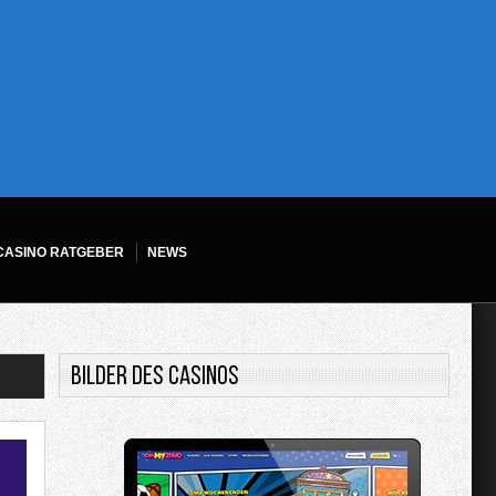
CASINO RATGEBER
NEWS
Bilder des Casinos