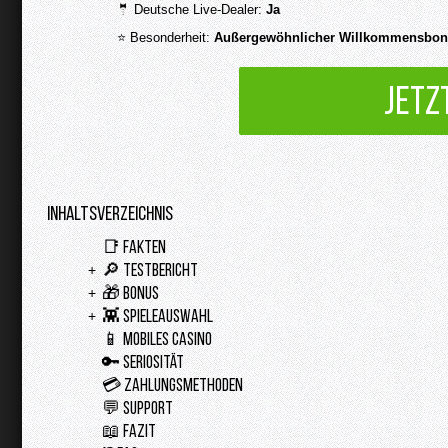
🤵‍ Deutsche Live-Dealer:
Ja
⭐ Besonderheit:
Außergewöhnlicher Willkommensbo
JETZ
Inhaltsverzeichnis
📑 Fakten
+
🔎 Testbericht
+
🎁 Bonus
+
👾 Spieleauswahl
📱 Mobiles Casino
🔑 Seriosität
💳 Zahlungsmethoden
💬 Support
📖 Fazit