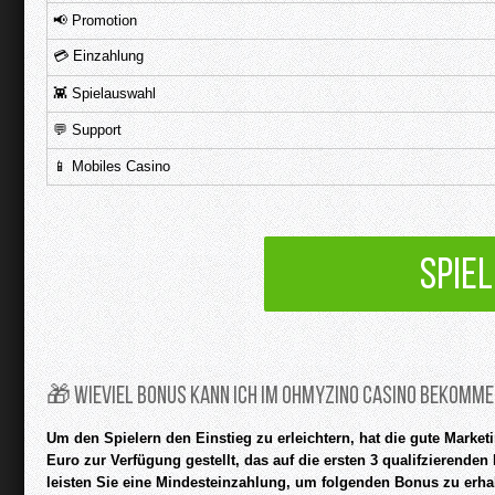
📢 Promotion
💳 Einzahlung
👾 Spielauswahl
💬 Support
📱 Mobiles Casino
SPIEL
🎁 Wieviel Bonus kann ich im OhMyZino Casino bekomm
Um den Spielern den Einstieg zu erleichtern, hat die gute Mark
Euro zur Verfügung gestellt, das auf die ersten 3 qualifzierende
leisten Sie eine Mindesteinzahlung, um folgenden Bonus zu erha