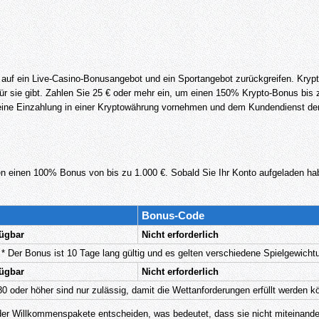
auf ein Live-Casino-Bonusangebot und ein Sportangebot zurückgreifen. Krypt
ür sie gibt. Zahlen Sie 25 € oder mehr ein, um einen 150% Krypto-Bonus bis 
eine Einzahlung in einer Kryptowährung vornehmen und dem Kundendienst de
hnen einen 100% Bonus von bis zu 1.000 €. Sobald Sie Ihr Konto aufgeladen ha
Bonus-Code
fügbar
Nicht erforderlich
* Der Bonus ist 10 Tage lang gültig und es gelten verschiedene Spielgewicht
fügbar
Nicht erforderlich
0 oder höher sind nur zulässig, damit die Wettanforderungen erfüllt werden k
 der Willkommenspakete entscheiden, was bedeutet, dass sie nicht miteinande