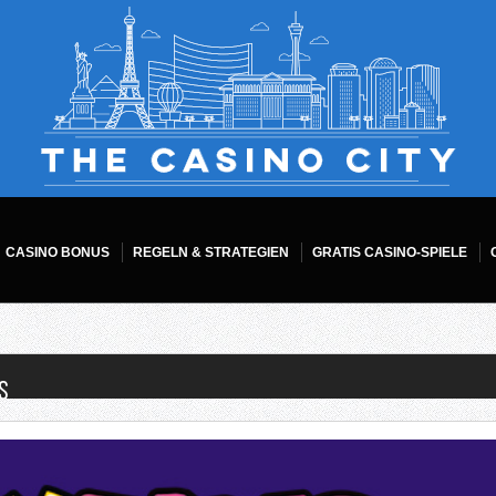
CASINO BONUS
REGELN & STRATEGIEN
GRATIS CASINO-SPIELE
s