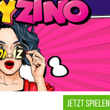
JETZT SPIELEN