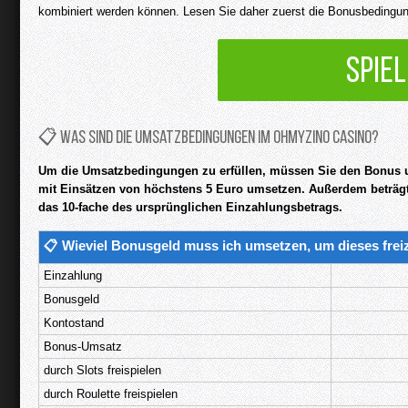
kombiniert werden können. Lesen Sie daher zuerst die Bonusbedingunge
SPIEL
📋 Was sind die Umsatzbedingungen im OhMyZino Casino?
Um die Umsatzbedingungen zu erfüllen, müssen Sie den Bonus un
mit Einsätzen von höchstens 5 Euro umsetzen. Außerdem beträg
das 10-fache des ursprünglichen Einzahlungsbetrags.
📋 Wieviel Bonusgeld muss ich umsetzen, um dieses frei
Einzahlung
Bonusgeld
Kontostand
Bonus-Umsatz
durch Slots freispielen
durch Roulette freispielen