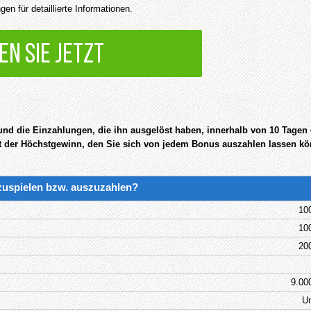
n für detaillierte Informationen.
EN SIE JETZT
d die Einzahlungen, die ihn ausgelöst haben, innerhalb von 10 Tagen 
t der Höchstgewinn, den Sie sich von jedem Bonus auszahlen lassen kö
zuspielen bzw. auszuzahlen?
10
10
20
9.00
Un