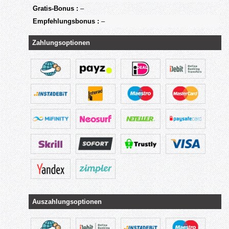
Gratis-Bonus :
–
Empfehlungsbonus :
–
Zahlungsoptionen
Auszahlungsoptionen