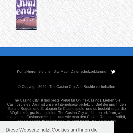
Dead
Jimi
Hendrix
Kontaktieren Sie uns
Site Map
Datenschutzerklärung
© Copyright 2026 | The Casino City. Alle Rechte vorbehalten
The Casino City ist das beste Portal für Online-Casinos. Lieben Sie
Casinospiele? Dann ist unsere Internetseite perfekt für Sie! Bei uns finden
Sie alle Regeln und Strategien für Casinospiele, und es besteht sogar die
Möglichkeit, gratis zu spielen. The Casino City wird Ihnen erklären, wie
man online Casinospiele spielt und wie man den Casino-Raum auswählt,
der am besten zu seinen Bedürfnissen passt. Wir liefern auch
Informationen über Online-Casinos und exklusive Bonusse!
Diese Webseite nutzt Cookies um Ihnen die