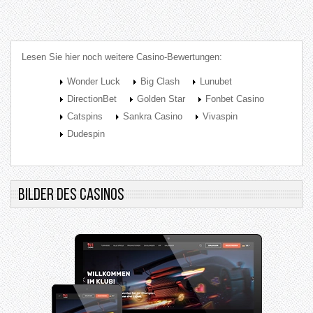
Lesen Sie hier noch weitere Casino-Bewertungen:
Wonder Luck
Big Clash
Lunubet
DirectionBet
Golden Star
Fonbet Casino
Catspins
Sankra Casino
Vivaspin
Dudespin
Bilder des Casinos