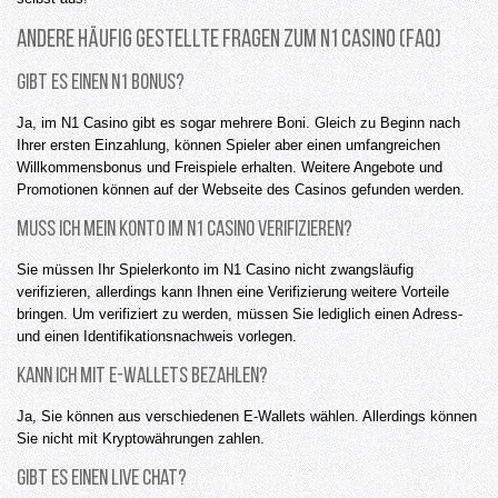
Andere häufig gestellte Fragen zum N1 Casino (FAQ)
Gibt es einen N1 Bonus?
Ja, im N1 Casino gibt es sogar mehrere Boni. Gleich zu Beginn nach
Ihrer ersten Einzahlung, können Spieler aber einen umfangreichen
Willkommensbonus und Freispiele erhalten. Weitere Angebote und
Promotionen können auf der Webseite des Casinos gefunden werden.
Muss ich mein Konto im N1 Casino verifizieren?
Sie müssen Ihr Spielerkonto im N1 Casino nicht zwangsläufig
verifizieren, allerdings kann Ihnen eine Verifizierung weitere Vorteile
bringen. Um verifiziert zu werden, müssen Sie lediglich einen Adress-
und einen Identifikationsnachweis vorlegen.
Kann ich mit E-Wallets bezahlen?
Ja, Sie können aus verschiedenen E-Wallets wählen. Allerdings können
Sie nicht mit Kryptowährungen zahlen.
Gibt es einen Live Chat?