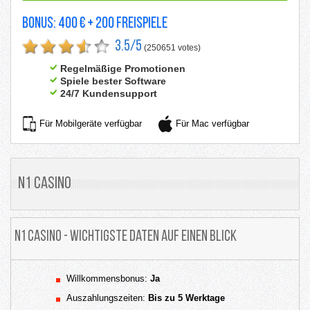
Bonus: 400 € + 200 Freispiele
3.5
/5
(
250651
votes)
Regelmäßige Promotionen
Spiele bester Software
24/7 Kundensupport
Für Mobilgeräte verfügbar
Für Mac verfügbar
N1 Casino
N1 Casino - Wichtigste Daten auf einen Blick
Willkommensbonus:
Ja
Auszahlungszeiten:
Bis zu 5 Werktage