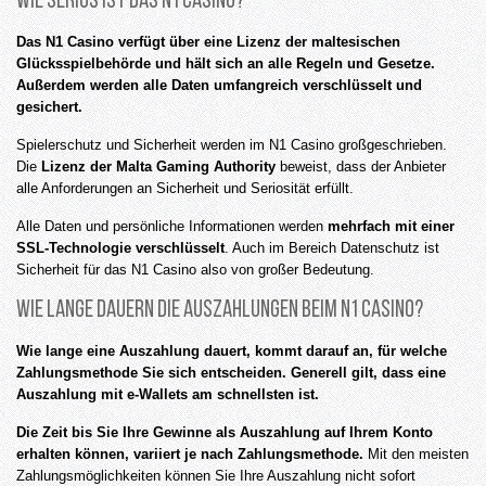
Wie seriös ist das N1 Casino?
Das N1 Casino verfügt über eine Lizenz der maltesischen
Glücksspielbehörde und hält sich an alle Regeln und Gesetze.
Außerdem werden alle Daten umfangreich verschlüsselt und
gesichert.
Spielerschutz und Sicherheit werden im N1 Casino großgeschrieben.
Die
Lizenz der Malta Gaming Authority
beweist, dass der Anbieter
alle Anforderungen an Sicherheit und Seriosität erfüllt.
Alle Daten und persönliche Informationen werden
mehrfach mit einer
SSL-Technologie verschlüsselt
. Auch im Bereich Datenschutz ist
Sicherheit für das N1 Casino also von großer Bedeutung.
Wie lange dauern die Auszahlungen beim N1 Casino?
Wie lange eine Auszahlung dauert, kommt darauf an, für welche
Zahlungsmethode Sie sich entscheiden. Generell gilt, dass eine
Auszahlung mit e-Wallets am schnellsten ist.
Die Zeit bis Sie Ihre Gewinne als Auszahlung auf Ihrem Konto
erhalten können, variiert je nach Zahlungsmethode.
Mit den meisten
Zahlungsmöglichkeiten können Sie Ihre Auszahlung nicht sofort