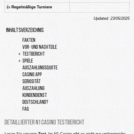
👍
Regelmäßige Turniere
Updated: 23/05/2025
Inhaltsverzeichnis
Fakten
Vor- und Nachteile
+
Testbericht
+
Spiele
Auszahlungsquote
Casino App
Seriosität
Auszahlung
Kundendienst
Deutschland?
FAQ
Detaillierter N1 Casino Testbericht
Lesen Sie unseren
Test
. Im N1 Casino gibt es nicht nur umfangreiche