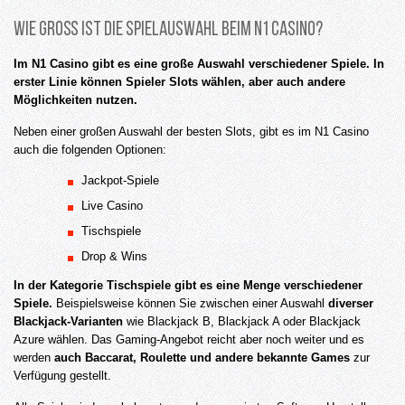
Wie groß ist die Spielauswahl beim N1 Casino?
Im N1 Casino gibt es eine große Auswahl verschiedener Spiele. In
erster Linie können Spieler Slots wählen, aber auch andere
Möglichkeiten nutzen.
Neben einer großen Auswahl der besten Slots, gibt es im N1 Casino
auch die folgenden Optionen:
Jackpot-Spiele
Live Casino
Tischspiele
Drop & Wins
In der Kategorie Tischspiele gibt es eine Menge verschiedener
Spiele.
Beispielsweise können Sie zwischen einer Auswahl
diverser
Blackjack-Varianten
wie Blackjack B, Blackjack A oder Blackjack
Azure wählen. Das Gaming-Angebot reicht aber noch weiter und es
werden
auch Baccarat, Roulette und andere bekannte Games
zur
Verfügung gestellt.