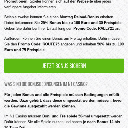
Promotionen
. Spieler können sich
auf der Webseite
über jedes
verfügbare Angebot informieren.
Beispielsweise können Sie einen
Montag Reload-Bonus
erhalten.
Dabei bekommen Sie
25% Bonus bis zu 100 Euro und 30 Freispiele
.
Geben Sie dafür bei Ihrer Einzahlung den
Promo Code: RALLY21
an.
Außerdem können Sie einen Bonus am Freitag erhalten. Dafür müssen
Sie den
Promo Code: ROUTE75
angeben und erhalten
50% bis zu 100
Euro und 75 Freispiele
.
JETZT BONUS SICHERN
Was sind die Bonusbedingungen im N1 Casino?
Für jeden Bonus und alle Freispiele müssen Bedingungen erfüllt
werden. Dazu gehört, dass diese umgesetzt werden müssen, bevor
die Gewinne ausgezahlt werden können.
Im N1 Casino müssen
Boni und Freispiele 50-mal umgesetzt
werden.
Dafür können Sie alle Spiele nutzen und haben
je nach Bonus 14 bis
30 Tage Zeit
.