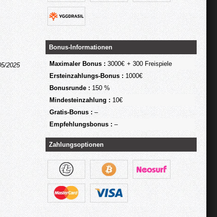
Bonus-Informationen
Maximaler Bonus :
3000€
+ 300 Freispiele
05/2025
Ersteinzahlungs-Bonus :
1000€
Bonusrunde :
150 %
Mindesteinzahlung :
10€
Gratis-Bonus :
–
Empfehlungsbonus :
–
Zahlungsoptionen