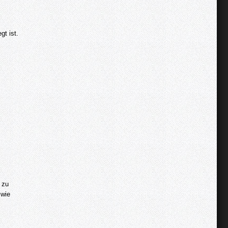
gt ist.
 zu
 wie