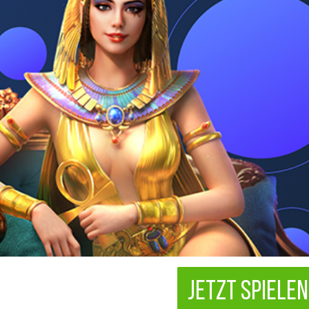
JETZT SPIELEN