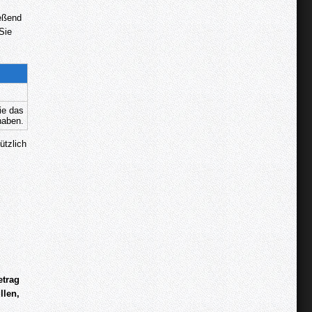
ießend
Sie
ie das
haben.
ützlich
etrag
llen,