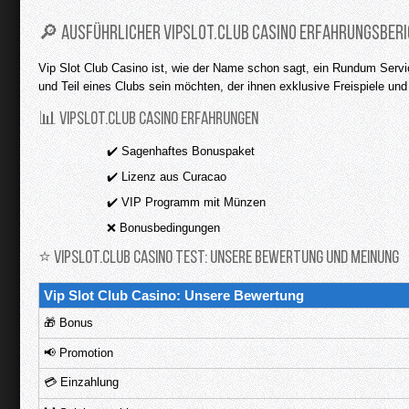
🔎 Ausführlicher VipSlot.Club Casino Erfahrungsber
Vip Slot Club Casino ist, wie der Name schon sagt, ein Rundum Servic
und Teil eines Clubs sein möchten, der ihnen exklusive Freispiele und
📊 VipSlot.Club Casino Erfahrungen
✔️ Sagenhaftes Bonuspaket
✔️ Lizenz aus Curacao
✔️ VIP Programm mit Münzen
❌ Bonusbedingungen
⭐ VipSlot.Club Casino Test: Unsere Bewertung und Meinung
Vip Slot Club Casino: Unsere Bewertung
🎁 Bonus
📢 Promotion
💳 Einzahlung