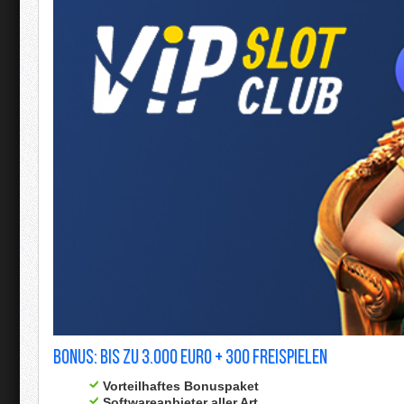
Bonus: bis zu 3.000 Euro + 300 Freispielen
Vorteilhaftes Bonuspaket
Softwareanbieter aller Art