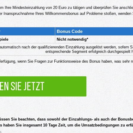
um Ihre Mindesteinzahlung von 20 Euro zu tätigen und überprüfen Sie anschl
bei der Inanspruchnahme Ihres Willkommensbonus auf Probleme stoßen, wenden 
v
Bonus Code
piele
Nicht notwendig*
utomatisch nach der qualifizierenden Einzahlung ausgelöst werden, sofern S
entsprechende Segment erfolgreich durchgespielt 
 Verfügung, wenn Sie Fragen zur Funktionsweise des Bonus haben, was sehr n
EN SIE JETZT
ssen Sie beachten, dass sowohl der Einzahlungs- als auch der Bonusb
s haben Sie insgesamt 10 Tage Zeit, um die Umsatzbedingungen zu erfü
.