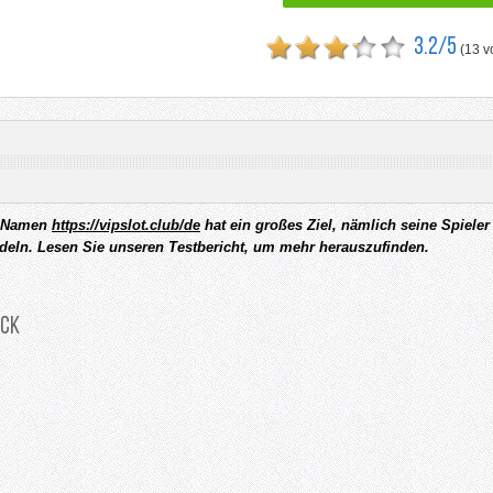
3.2
/5
(
13
vo
 Namen
https://vipslot.club/de
hat ein großes Ziel, nämlich seine Spieler
eln. Lesen Sie unseren Testbericht, um mehr herauszufinden.
ick