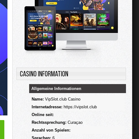
Casino Information
Allgemeine Informationen
Name:
VipSlot.club Casino
Internetadresse:
https://vipslot.club
Online seit:
Rechtssprechung:
Curaçao
Anzahl von Spielen:
Sprachen:
6