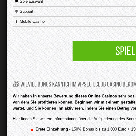
👾 Spielauswahl
💬 Support
📱 Mobile Casino
SPIEL
🎁 Wieviel Bonus kann ich im VipSlot.Club Casino bek
Wir haben in unserer Bewertung dieses Online Casinos sehr posi
von dem Sie profitieren können. Beginnen wir mit einem gestaffe
wartet, und Sie können ihn aktivieren, indem Sie einen Betrag vo
Hier finden Sie weitere Informationen über die Aufgliederung des Bon
Erste Einzahlung
- 150% Bonus bis zu 1.000 Euro + 150