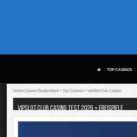
TOP CASINOS
Online Casino Deutschland
Top Casinos
VipSlot.Club Casino
VipSlot.Club Casino Test 2026 + Freispiele