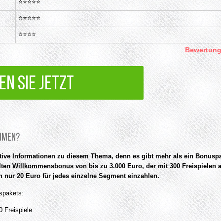
⭐⭐⭐⭐⭐
⭐⭐⭐⭐⭐
⭐⭐⭐⭐
Bewertung
EN SIE JETZT
ommen?
tive Informationen zu diesem Thema, denn es gibt mehr als ein Bonuspa
lten
Willkommensbonus
von bis zu 3.000 Euro, der mit 300 Freispielen a
n nur 20 Euro für jedes einzelne Segment einzahlen.
uspakets:
 Freispiele