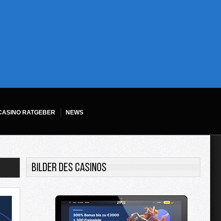
CASINO RATGEBER
NEWS
Bilder des Casinos