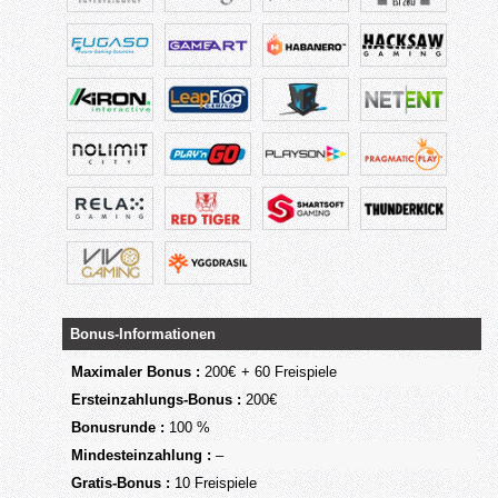
Bonus-Informationen
Maximaler Bonus :
200€
+ 60 Freispiele
Ersteinzahlungs-Bonus :
200€
Bonusrunde :
100 %
Mindesteinzahlung :
–
Gratis-Bonus :
10 Freispiele