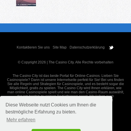
Jimi
Hendrix
Kontaktieren Sie uns
Site Map
Datenschutzerklärung
© Copyright 2026 | The Casino City. Alle Rechte vorbehalten
The Casino City ist das beste Portal für Online-Casinos. Lieben Sie
Casinospiele? Dann ist unsere Internetseite perfekt für Sie! Bei uns finden
Sie alle Regeln und Strategien für Casinospiele, und es besteht sogar die
Möglichkeit, gratis zu spielen. The Casino City wird Ihnen erklären, wie
man online Casinospiele spielt und wie man den Casino-Raum auswählt,
der am besten zu seinen Bedürfnissen passt. Wir liefern auch
Informationen über Online-Casinos und exklusive Bonusse!
Diese Webseite nutzt Cookies um Ihnen die
bestmögliche Erfahrung zu bieten.
Mehr erfahren