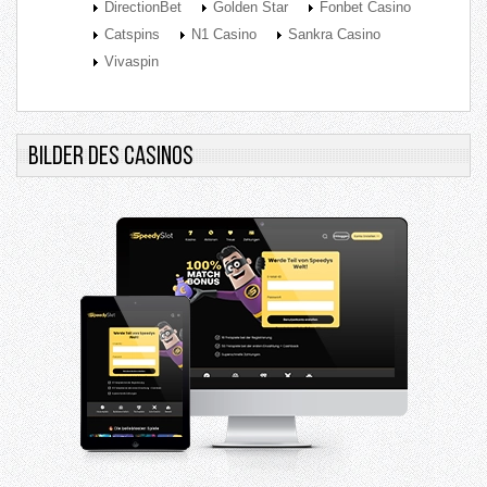
DirectionBet
Golden Star
Fonbet Casino
Catspins
N1 Casino
Sankra Casino
Vivaspin
Bilder des Casinos