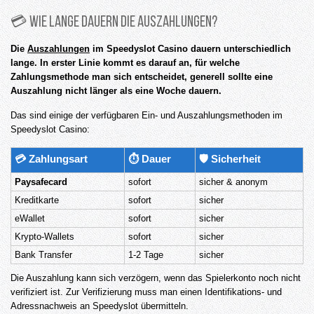
💳 Wie lange dauern die Auszahlungen?
Die
Auszahlungen
im Speedyslot Casino dauern unterschiedlich
lange. In erster Linie kommt es darauf an, für welche
Zahlungsmethode man sich entscheidet, generell sollte eine
Auszahlung nicht länger als eine Woche dauern.
Das sind einige der verfügbaren Ein- und Auszahlungsmethoden im
Speedyslot Casino:
💳 Zahlungsart
⏱️ Dauer
🛡️ Sicherheit
Paysafecard
sofort
sicher & anonym
Kreditkarte
sofort
sicher
eWallet
sofort
sicher
Krypto-Wallets
sofort
sicher
Bank Transfer
1-2 Tage
sicher
Die Auszahlung kann sich verzögern, wenn das Spielerkonto noch nicht
verifiziert ist. Zur Verifizierung muss man einen Identifikations- und
Adressnachweis an Speedyslot übermitteln.