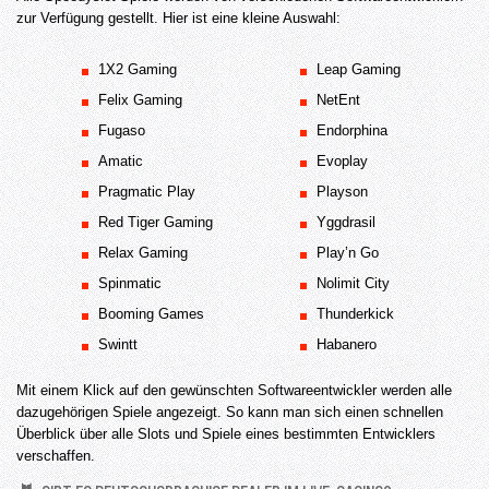
zur Verfügung gestellt. Hier ist eine kleine Auswahl:
1X2 Gaming
Leap Gaming
Felix Gaming
NetEnt
Fugaso
Endorphina
Amatic
Evoplay
Pragmatic Play
Playson
Red Tiger Gaming
Yggdrasil
Relax Gaming
Play’n Go
Spinmatic
Nolimit City
Booming Games
Thunderkick
Swintt
Habanero
Mit einem Klick auf den gewünschten Softwareentwickler werden alle
dazugehörigen Spiele angezeigt. So kann man sich einen schnellen
Überblick über alle Slots und Spiele eines bestimmten Entwicklers
verschaffen.