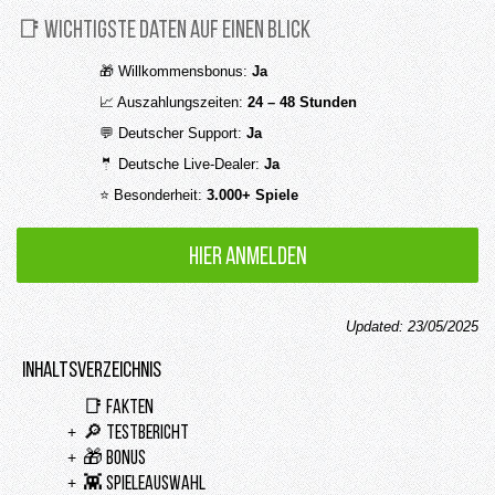
📑 Wichtigste Daten auf einen Blick
🎁 Willkommensbonus:
Ja
📈 Auszahlungszeiten:
24 – 48 Stunden
💬 Deutscher Support:
Ja
🤵‍ Deutsche Live-Dealer:
Ja
⭐ Besonderheit:
3.000+ Spiele
HIER ANMELDEN
Updated: 23/05/2025
Inhaltsverzeichnis
📑 Fakten
+
🔎 Testbericht
+
🎁 Bonus
+
👾 Spieleauswahl