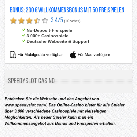
Bonus: 200 € Willkommensbonus mit 50 Freispielen
3.4
/5
(
10
votes)
No-Deposit-Freispiele
3.000+ Casinospiele
Deutsche Webseite & Support
Für Mobilgeräte verfügbar
Für Mac verfügbar
Speedyslot Casino
Entdecken Sie die Webseite und das Angebot von
www.speedyslot.com/
. Das
Online-Casino
bietet für alle Spieler
über 3.000 verschiedene Casinospiele mit vielseitigen
Möglichkeiten. Als neuer Spieler kann man ein
Willkommensangebot aus Bonus und Freispielen erhalten.