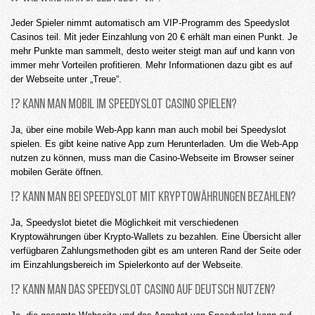
Jeder Spieler nimmt automatisch am VIP-Programm des Speedyslot
Casinos teil. Mit jeder Einzahlung von 20 € erhält man einen Punkt. Je
mehr Punkte man sammelt, desto weiter steigt man auf und kann von
immer mehr Vorteilen profitieren. Mehr Informationen dazu gibt es auf
der Webseite unter „Treue“.
⁉️ Kann man mobil im Speedyslot Casino spielen?
Ja, über eine mobile Web-App kann man auch mobil bei Speedyslot
spielen. Es gibt keine native App zum Herunterladen. Um die Web-App
nutzen zu können, muss man die Casino-Webseite im Browser seiner
mobilen Geräte öffnen.
⁉️ Kann man bei Speedyslot mit Kryptowährungen bezahlen?
Ja, Speedyslot bietet die Möglichkeit mit verschiedenen
Kryptowährungen über Krypto-Wallets zu bezahlen. Eine Übersicht aller
verfügbaren Zahlungsmethoden gibt es am unteren Rand der Seite oder
im Einzahlungsbereich im Spielerkonto auf der Webseite.
⁉️ Kann man das Speedyslot Casino auf Deutsch nutzen?