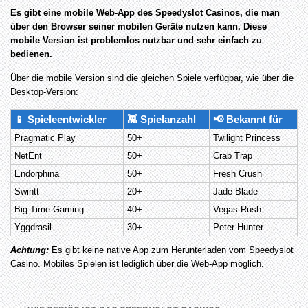
Es gibt eine mobile Web-App des Speedyslot Casinos, die man
über den Browser seiner mobilen Geräte nutzen kann. Diese
mobile Version ist problemlos nutzbar und sehr einfach zu
bedienen.
Über die mobile Version sind die gleichen Spiele verfügbar, wie über die
Desktop-Version:
📱 Spieleentwickler
👾 Spielanzahl
📢 Bekannt für
Pragmatic Play
50+
Twilight Princess
NetEnt
50+
Crab Trap
Endorphina
50+
Fresh Crush
Swintt
20+
Jade Blade
Big Time Gaming
40+
Vegas Rush
Yggdrasil
30+
Peter Hunter
Achtung:
Es gibt keine native App zum Herunterladen vom Speedyslot
Casino. Mobiles Spielen ist lediglich über die Web-App möglich.