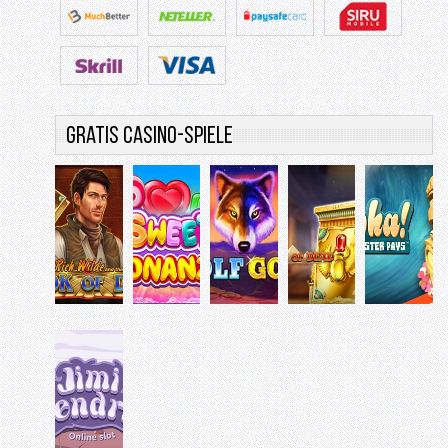
Gratis Casino-Spiele
Rich Wilde
Sweet
Wolf Gold
Legacy of
Aloha!
and the
bonanza
dead
Cluster
Book of
Pays
Dead