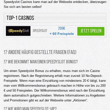
Speedyslot Casinos kann man auf der Webseite entdecken, überzeugen
Sie sich am besten selbst!
Top-1 Casinos
200€
JETZT SPIELEN
Speedyslot
+ 60 Freispiele
⁉️ Andere häufig gestellte Fragen (FAQ)
⁉️ Wie bekommt man einen Speedyslot Bonus?
Um einen Speedyslot Bonus zu erhalten, muss man sich im Casino
registrieren. Nach der Registrierung erhält man zurzeit 10 No-Deposit-
Freispiele. Wenn man eine Einzahlung von mindestens 20 € tätigt, kann
man vom Willkommensbonus gebrauch machen in Höhe von bis zu 200
€ und 50 Freispielen. Der Willkommensbonus wird nach der Einzahlung
dann automatisch gutgeschrieben. Weitere Informationen zu Angeboten
und Promotionen gibt es auf der Webseite unter „Aktionen“.
⁉️ Wie wird man Speedyslot-VIP?