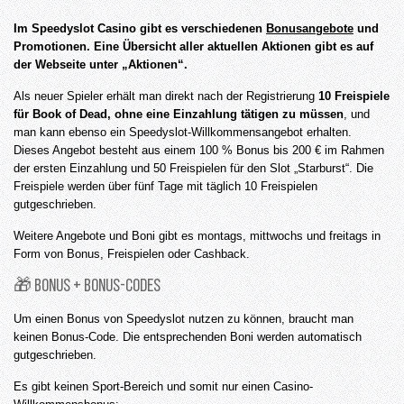
Im Speedyslot Casino gibt es verschiedenen
Bonusangebote
und
Promotionen. Eine Übersicht aller aktuellen Aktionen gibt es auf
der Webseite unter „Aktionen“.
Als neuer Spieler erhält man direkt nach der Registrierung
10 Freispiele
für Book of Dead, ohne eine Einzahlung tätigen zu müssen
, und
man kann ebenso ein Speedyslot-Willkommensangebot erhalten.
Dieses Angebot besteht aus einem 100 % Bonus bis 200 € im Rahmen
der ersten Einzahlung und 50 Freispielen für den Slot „Starburst“. Die
Freispiele werden über fünf Tage mit täglich 10 Freispielen
gutgeschrieben.
Weitere Angebote und Boni gibt es montags, mittwochs und freitags in
Form von Bonus, Freispielen oder Cashback.
🎁 Bonus + Bonus-Codes
Um einen Bonus von Speedyslot nutzen zu können, braucht man
keinen Bonus-Code. Die entsprechenden Boni werden automatisch
gutgeschrieben.
Es gibt keinen Sport-Bereich und somit nur einen Casino-