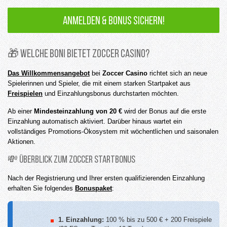
ANMELDEN & BONUS SICHERN!
🎁 Welche Boni bietet Zoccer Casino?
Das Willkommensangebot
bei
Zoccer Casino
richtet sich an neue
Spielerinnen und Spieler, die mit einem starken Startpaket aus
Freispielen
und Einzahlungsbonus durchstarten möchten.
Ab einer
Mindesteinzahlung von 20 €
wird der Bonus auf die erste
Einzahlung automatisch aktiviert. Darüber hinaus wartet ein
vollständiges Promotions-Ökosystem mit wöchentlichen und saisonalen
Aktionen.
💸 Überblick zum Zoccer Startbonus
Nach der Registrierung und Ihrer ersten qualifizierenden Einzahlung
erhalten Sie folgendes
Bonuspaket
:
1. Einzahlung:
100 % bis zu 500 € + 200 Freispiele