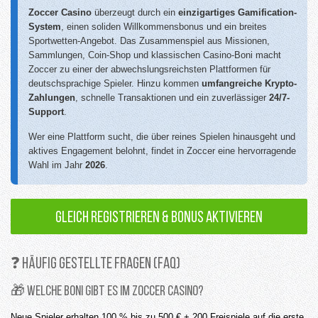
Zoccer Casino
überzeugt durch ein
einzigartiges Gamification-
System
, einen soliden Willkommensbonus und ein breites
Sportwetten-Angebot. Das Zusammenspiel aus Missionen,
Sammlungen, Coin-Shop und klassischen Casino-Boni macht
Zoccer zu einer der abwechslungsreichsten Plattformen für
deutschsprachige Spieler. Hinzu kommen
umfangreiche Krypto-
Zahlungen
, schnelle Transaktionen und ein zuverlässiger
24/7-
Support
.
Wer eine Plattform sucht, die über reines Spielen hinausgeht und
aktives Engagement belohnt, findet in Zoccer eine hervorragende
Wahl im Jahr
2026
.
GLEICH REGISTRIEREN & BONUS AKTIVIEREN
❓ Häufig gestellte Fragen (FAQ)
🎁 Welche Boni gibt es im Zoccer Casino?
Neue Spieler erhalten 100 % bis zu 500 € + 200 Freispiele auf die erste