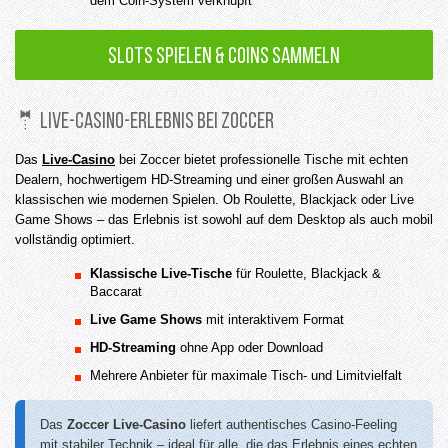
dem Coin-System verknüpft
SLOTS SPIELEN & COINS SAMMELN
🤵‍ Live-Casino-Erlebnis bei Zoccer
Das
Live-Casino
bei Zoccer bietet professionelle Tische mit echten
Dealern, hochwertigem HD-Streaming und einer großen Auswahl an
klassischen wie modernen Spielen. Ob Roulette, Blackjack oder Live
Game Shows – das Erlebnis ist sowohl auf dem Desktop als auch mobil
vollständig optimiert.
Klassische Live-Tische
für Roulette, Blackjack &
Baccarat
Live Game Shows
mit interaktivem Format
HD-Streaming
ohne App oder Download
Mehrere Anbieter für maximale Tisch- und Limitvielfalt
Das
Zoccer Live-Casino
liefert authentisches Casino-Feeling
mit stabiler Technik – ideal für alle, die das Erlebnis eines echten