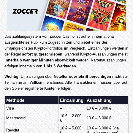
Das Zahlungssystem von Zoccer Casino ist auf ein international
ausgerichtetes Publikum zugeschnitten und bietet eines der
umfangreichsten Krypto-Portfolios im Vergleich. Einzahlungen werden in
der Regel
sofort gutgeschrieben
, während Krypto-Auszahlungen meist
innerhalb weniger Minuten
abgewickelt werden. Kartenauszahlungen
erfolgen innerhalb von
1 bis 3 Werktagen
.
Wichtig:
Einzahlungen über
Neteller oder Skrill berechtigen nicht
zur
Teilnahme am Willkommensbonus. Alle Transaktionen müssen über auf
den Spieler registrierte Konten erfolgen.
Methode
Einzahlung
Auszahlung
Visa
–
10 € – 3.000 €
10 € – 2.000
Mastercard
10 € – 3.000 €
€
10 € – 5.000
10 € – 5.000 € (via
Revolut
€
Banküberweisung)