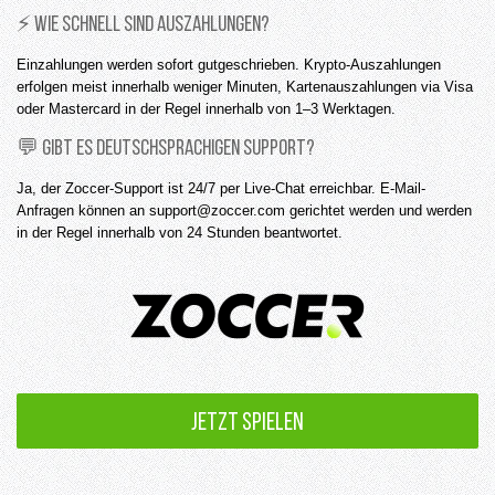
⚡ Wie schnell sind Auszahlungen?
Einzahlungen werden sofort gutgeschrieben. Krypto-Auszahlungen
erfolgen meist innerhalb weniger Minuten, Kartenauszahlungen via Visa
oder Mastercard in der Regel innerhalb von 1–3 Werktagen.
💬 Gibt es deutschsprachigen Support?
Ja, der Zoccer-Support ist 24/7 per Live-Chat erreichbar. E-Mail-
Anfragen können an support@zoccer.com gerichtet werden und werden
in der Regel innerhalb von 24 Stunden beantwortet.
JETZT SPIELEN