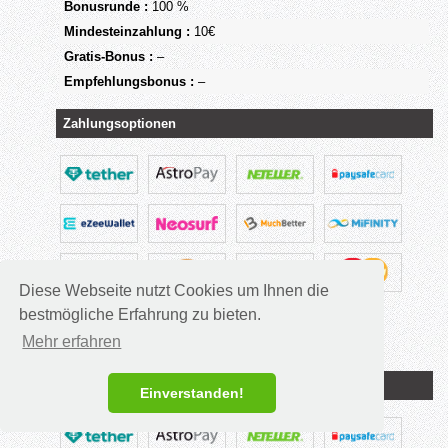
Bonusrunde :
100 %
Mindesteinzahlung :
10€
Gratis-Bonus :
–
Empfehlungsbonus :
–
Zahlungsoptionen
Diese Webseite nutzt Cookies um Ihnen die
bestmögliche Erfahrung zu bieten.
Mehr erfahren
Auszahlungsoptionen
Einverstanden!