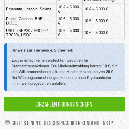
10 € – 5.000
Ethereum, Litecoin, Solana
10 € – 5.000 €
€
Ripple, Cardano, BNB,
10 € – 5.000
10 € – 5.000 €
DOGE
€
USDT (BEP20 / ERC20 /
10 € – 5.000
10 € – 5.000 €
TRC20), USDC
€
Hinweis zur Fairness & Sicherheit:
Zoccer erhebt keine versteckten Gebühren für
Standardtransaktionen. Die Mindesteinzahlung beträgt
10 €
, für
den Willkommensbonus gilt eine Mindesteinzahlung von
20 €
.
Bei Währungsumrechnungen können je nach Kryptoanbieter
minimale Kursgebühren anfallen.
EINZAHLEN & BONUS SICHERN!
💬 Gibt es einen deutschsprachigen Kundendienst?