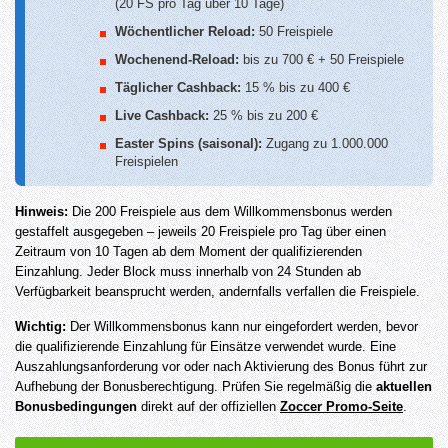
(20 FS pro Tag über 10 Tage)
Wöchentlicher Reload:
50 Freispiele
Wochenend-Reload:
bis zu 700 € + 50 Freispiele
Täglicher Cashback:
15 % bis zu 400 €
Live Cashback:
25 % bis zu 200 €
Easter Spins (saisonal):
Zugang zu 1.000.000
Freispielen
Hinweis:
Die 200 Freispiele aus dem Willkommensbonus werden
gestaffelt ausgegeben – jeweils 20 Freispiele pro Tag über einen
Zeitraum von 10 Tagen ab dem Moment der qualifizierenden
Einzahlung. Jeder Block muss innerhalb von 24 Stunden ab
Verfügbarkeit beansprucht werden, andernfalls verfallen die Freispiele.
Wichtig:
Der Willkommensbonus kann nur eingefordert werden, bevor
die qualifizierende Einzahlung für Einsätze verwendet wurde. Eine
Auszahlungsanforderung vor oder nach Aktivierung des Bonus führt zur
Aufhebung der Bonusberechtigung. Prüfen Sie regelmäßig die
aktuellen
Bonusbedingungen
direkt auf der offiziellen
Zoccer Promo-Seite
.