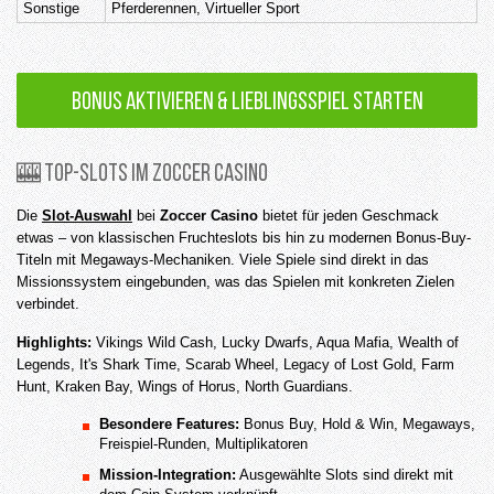
Sonstige
Pferderennen, Virtueller Sport
BONUS AKTIVIEREN & LIEBLINGSSPIEL STARTEN
🎰 Top-Slots im Zoccer Casino
Die
Slot-Auswahl
bei
Zoccer Casino
bietet für jeden Geschmack
etwas – von klassischen Fruchteslots bis hin zu modernen Bonus-Buy-
Titeln mit Megaways-Mechaniken. Viele Spiele sind direkt in das
Missionssystem eingebunden, was das Spielen mit konkreten Zielen
verbindet.
Highlights:
Vikings Wild Cash, Lucky Dwarfs, Aqua Mafia, Wealth of
Legends, It's Shark Time, Scarab Wheel, Legacy of Lost Gold, Farm
Hunt, Kraken Bay, Wings of Horus, North Guardians.
Besondere Features:
Bonus Buy, Hold & Win, Megaways,
Freispiel-Runden, Multiplikatoren
Mission-Integration:
Ausgewählte Slots sind direkt mit