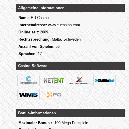
Allgemeine Informationen
Name:
EU Casino
Internetadresse:
www.eucasino.com
Online seit:
2009
Rechtssprechung:
Malta, Schweden
Anzahl von Spielen:
56
Sprachen:
17
Casino Software
Bonus-Informationen
Maximaler Bonus :
100 Mega Freispiele