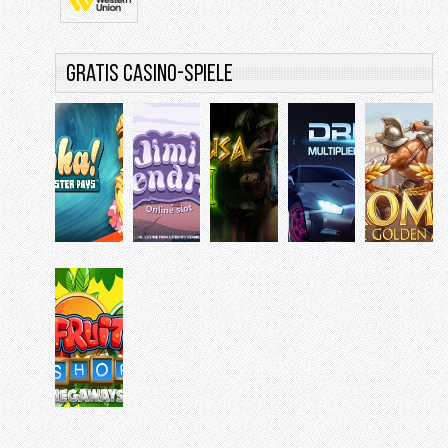
Gratis Casino-Spiele
Aloha!
Jimi
Medusa II
Drive:
Rome: the
Cluster
Hendrix
Multiplier
golden age
Pays
Mayhem
Fruit shop
megaways