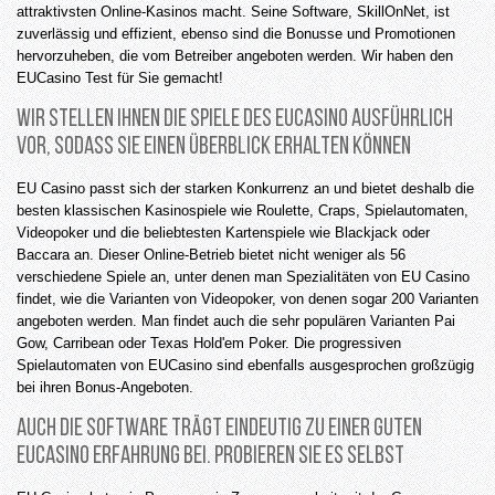
attraktivsten Online-Kasinos macht. Seine Software, SkillOnNet, ist
zuverlässig und effizient, ebenso sind die Bonusse und Promotionen
hervorzuheben, die vom Betreiber angeboten werden. Wir haben den
EUCasino Test für Sie gemacht!
Wir stellen Ihnen die Spiele des EUCasino ausführlich
vor, sodass Sie einen Überblick erhalten können
EU Casino passt sich der starken Konkurrenz an und bietet deshalb die
besten klassischen Kasinospiele wie Roulette, Craps, Spielautomaten,
Videopoker und die beliebtesten Kartenspiele wie Blackjack oder
Baccara an. Dieser Online-Betrieb bietet nicht weniger als 56
verschiedene Spiele an, unter denen man Spezialitäten von EU Casino
findet, wie die Varianten von Videopoker, von denen sogar 200 Varianten
angeboten werden. Man findet auch die sehr populären Varianten Pai
Gow, Carribean oder Texas Hold'em Poker. Die progressiven
Spielautomaten von EUCasino sind ebenfalls ausgesprochen großzügig
bei ihren Bonus-Angeboten.
Auch die Software trägt eindeutig zu einer guten
EUCasino Erfahrung bei. Probieren Sie es selbst