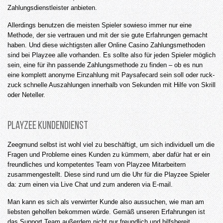
Zahlungsdienstleister anbieten.
Allerdings benutzen die meisten Spieler sowieso immer nur eine
Methode, der sie vertrauen und mit der sie gute Erfahrungen gemacht
haben. Und diese wichtigsten aller Online Casino Zahlungsmethoden
sind bei Playzee alle vorhanden. Es sollte also für jeden Spieler möglich
sein, eine für ihn passende Zahlungsmethode zu finden – ob es nun
eine komplett anonyme Einzahlung mit Paysafecard sein soll oder ruck-
zuck schnelle Auszahlungen innerhalb von Sekunden mit Hilfe von Skrill
oder Neteller.
Playzee Kundendienst
Zeegmund selbst ist wohl viel zu beschäftigt, um sich individuell um die
Fragen und Probleme eines Kunden zu kümmern, aber dafür hat er ein
freundliches und kompetentes Team von Playzee Mitarbeitern
zusammengestellt. Diese sind rund um die Uhr für die Playzee Spieler
da: zum einen via Live Chat und zum anderen via E-mail.
Man kann es sich als verwirrter Kunde also aussuchen, wie man am
liebsten geholfen bekommen würde. Gemäß unseren Erfahrungen ist
das Support Team außerdem nicht nur freundlich und hilfsbereit,