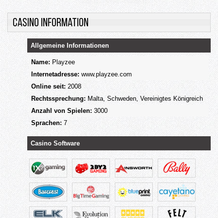
Casino Information
Allgemeine Informationen
Name:
Playzee
Internetadresse:
www.playzee.com
Online seit:
2008
Rechtssprechung:
Malta, Schweden, Vereinigtes Königreich
Anzahl von Spielen:
3000
Sprachen:
7
Casino Software