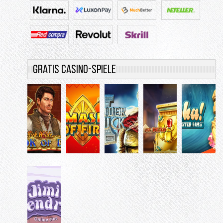
Gratis Casino-Spiele
Rich Wilde
9 masks of
Thunderstruck
Legacy of
Aloha!
and the
fire
2 remastered
dead
Cluster
Book of
Pays
Dead