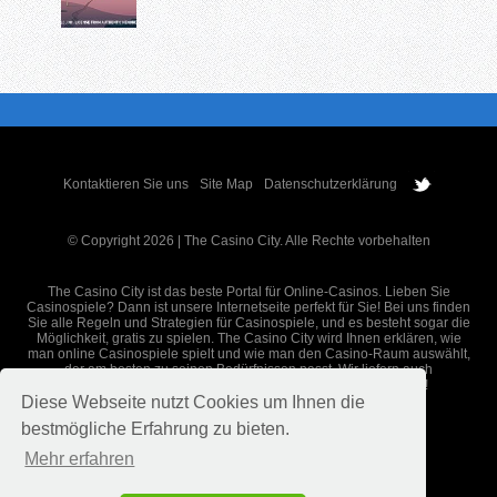
Jimi
Hendrix
Kontaktieren Sie uns
Site Map
Datenschutzerklärung
© Copyright 2026 | The Casino City. Alle Rechte vorbehalten
The Casino City ist das beste Portal für Online-Casinos. Lieben Sie
Casinospiele? Dann ist unsere Internetseite perfekt für Sie! Bei uns finden
Sie alle Regeln und Strategien für Casinospiele, und es besteht sogar die
Möglichkeit, gratis zu spielen. The Casino City wird Ihnen erklären, wie
man online Casinospiele spielt und wie man den Casino-Raum auswählt,
der am besten zu seinen Bedürfnissen passt. Wir liefern auch
Informationen über Online-Casinos und exklusive Bonusse!
Diese Webseite nutzt Cookies um Ihnen die
bestmögliche Erfahrung zu bieten.
Mehr erfahren