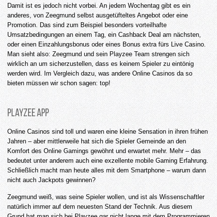
Damit ist es jedoch nicht vorbei. An jedem Wochentag gibt es ein
anderes, von Zeegmund selbst ausgetüfteltes Angebot oder eine
Promotion. Das sind zum Beispiel besonders vorteilhafte
Umsatzbedingungen an einem Tag, ein Cashback Deal am nächsten,
oder einen Einzahlungsbonus oder eines Bonus extra fürs Live Casino.
Man sieht also: Zeegmund und sein Playzee Team strengen sich
wirklich an um sicherzustellen, dass es keinem Spieler zu eintönig
werden wird. Im Vergleich dazu, was andere Online Casinos da so
bieten müssen wir schon sagen: top!
Playzee App
Online Casinos sind toll und waren eine kleine Sensation in ihren frühen
Jahren – aber mittlerweile hat sich die Spieler Gemeinde an den
Komfort des Online Gamings gewöhnt und erwartet mehr. Mehr – das
bedeutet unter anderem auch eine exzellente mobile Gaming Erfahrung.
Schließlich macht man heute alles mit dem Smartphone – warum dann
nicht auch Jackpots gewinnen?
Zeegmund weiß, was seine Spieler wollen, und ist als Wissenschaftler
natürlich immer auf dem neuesten Stand der Technik. Aus diesem
Grund hat man sich bei Playzee gar nicht lange mit dem Programmieren