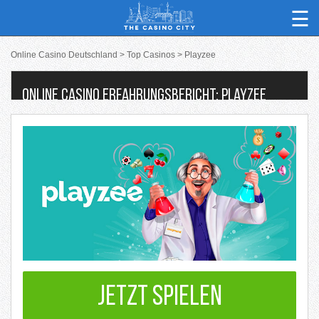
☰
Online Casino Deutschland
Top Casinos
Playzee
Top Casinos
Online Casino Erfahrungsbericht: Playzee
Casino Bonus
Regeln & Strategien
Gratis Casino-Spiele
Casino Ratgeber
News
JETZT SPIELEN