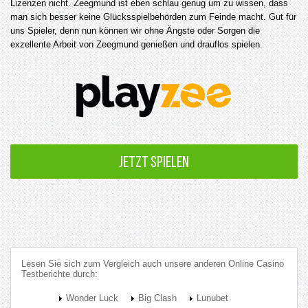
Lizenzen nicht. Zeegmund ist eben schlau genug um zu wissen, dass
man sich besser keine Glücksspielbehörden zum Feinde macht. Gut für
uns Spieler, denn nun können wir ohne Ängste oder Sorgen die
exzellente Arbeit von Zeegmund genießen und drauflos spielen.
JETZT SPIELEN
Lesen Sie sich zum Vergleich auch unsere anderen Online Casino
Testberichte durch:
Wonder Luck
Big Clash
Lunubet