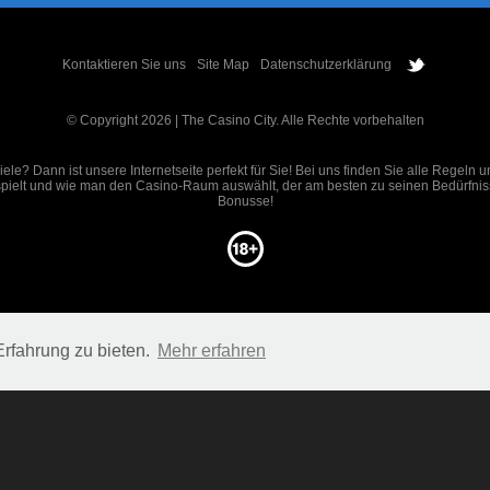
Kontaktieren Sie uns
Site Map
Datenschutzerklärung
© Copyright 2026 | The Casino City. Alle Rechte vorbehalten
le? Dann ist unsere Internetseite perfekt für Sie! Bei uns finden Sie alle Regeln u
 spielt und wie man den Casino-Raum auswählt, der am besten zu seinen Bedürfniss
Bonusse!
rfahrung zu bieten.
Mehr erfahren