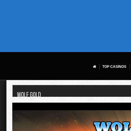
TOP CASINOS
Wolf Gold