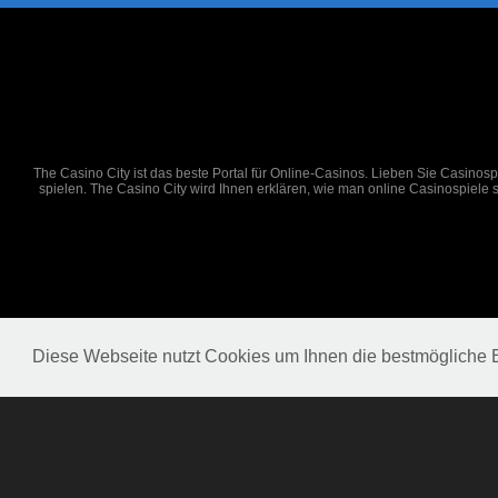
The Casino City ist das beste Portal für Online-Casinos. Lieben Sie Casinospie
spielen. The Casino City wird Ihnen erklären, wie man online Casinospiele
Diese Webseite nutzt Cookies um Ihnen die bestmögliche E