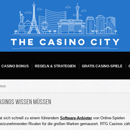
CASINO BONUS
REGELN & STRATEGIEN
GRATIS CASINO-SPIELE
inos
Casinos wissen müssen
at sich schnell zu einem führendem
Software-Anbieter
von Online-Spielen
ernstzunehmenden Rivalen für die großen Marken gemausert. RTG Casinos zäh