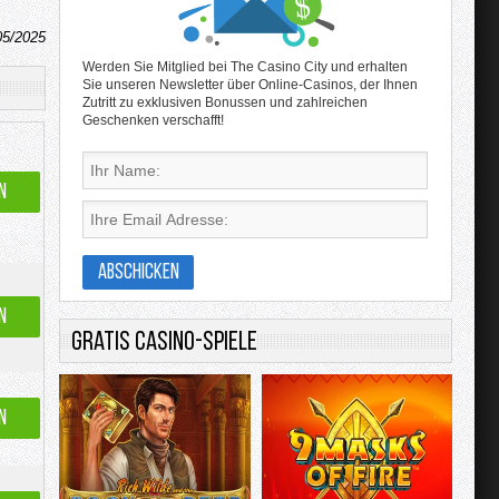
05/2025
Werden Sie Mitglied bei The Casino City und erhalten
Sie unseren Newsletter über Online-Casinos, der Ihnen
Zutritt zu exklusiven Bonussen und zahlreichen
Geschenken verschafft!
N
N
Gratis Casino-Spiele
N