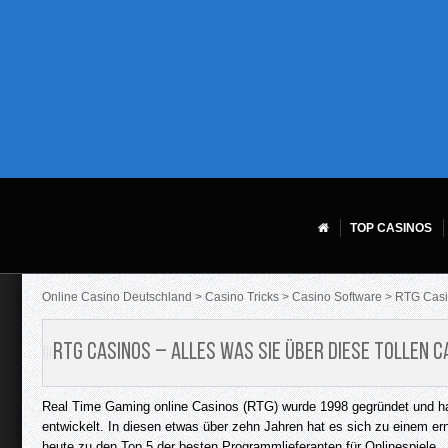
TOP CASINOS
Online Casino Deutschland
Casino Tricks
Casino Software
RTG Cas
RTG Casinos – Alles was Sie über diese tollen 
Real Time Gaming online Casinos (RTG) wurde 1998 gegründet und h
entwickelt. In diesen etwas über zehn Jahren hat es sich zu einem 
heute zu den Top 5 der besten Programmlieferanten für Onlinespiele.