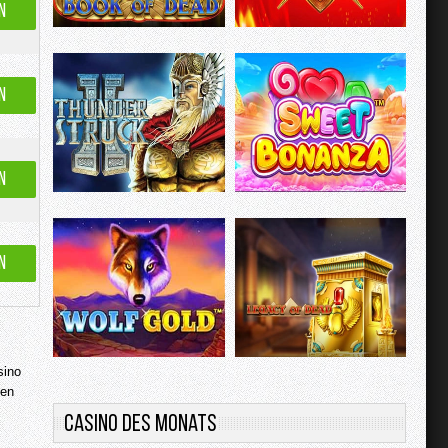
N
Rich Wilde and the Book of
9 masks of fire
Dead
N
N
Thunderstruck 2 remastered
Sweet bonanza
N
sino
Wolf Gold
Legacy of dead
ten
Casino des Monats