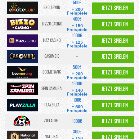
500€
ExciteWin
JETZT SPIELEN
+ 200
Freispiele
400€
Bizzo Casino
JETZT SPIELEN
+ 150
Freispiele
1000€
Haz Casino
JETZT SPIELEN
+ 125
Freispiele
Casombie
–
JETZT SPIELEN
500€
Boomerang
JETZT SPIELEN
+ 200
Freispiele
1600€
Spin Samurai
JETZT SPIELEN
+ 140
Freispiele
100€
Playzilla
JETZT SPIELEN
+ 500
Freispiele
ZodiacBet
1000€
JETZT SPIELEN
300€
National
JETZT SPIELEN
+ 150