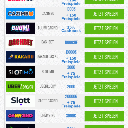
+ 200
Freispiele
1000€
Cazimbo
JETZT SPIELEN
+ 150
Freispiele
15%
Buumi Casino
JETZT SPIELEN
Cashback
Dachbet
1000CHF
JETZT SPIELEN
10000€
Kakadu Casino
JETZT SPIELEN
+ 150
Freispiele
300€
Slotimo
JETZT SPIELEN
+ 75
Freispiele
UberLucky
200€
JETZT SPIELEN
20000€
Slott Casino
JETZT SPIELEN
+ 75
Freispiele
Ohmyzino
3000€
JETZT SPIELEN