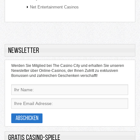
Net Entertainment Casinos
Newsletter
Werden Sie Mitglied bei The Casino City und erhalten Sie unseren
Newsletter über Online-Casinos, der Ihnen Zutritt zu exklusiven
Bonussen und zahlreichen Geschenken verschafft!
Gratis Casino-Spiele