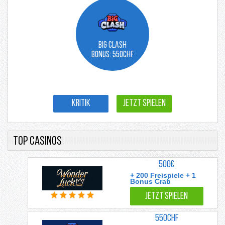
BIG CLASH
BONUS: 550CHF
KRITIK
JETZT SPIELEN
Top Casinos
500€
+ 200 Freispiele + 1
Bonus Crab
JETZT SPIELEN
550CHF