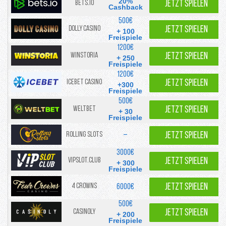
20%
Bets.io
JETZT SPIELEN
Cashback
500€
Dolly Casino
JETZT SPIELEN
+ 100
Freispiele
1200€
Winstoria
JETZT SPIELEN
+ 250
Freispiele
1200€
IceBet Casino
JETZT SPIELEN
+300
Freispiele
500€
Weltbet
JETZT SPIELEN
+ 30
Freispiele
Rolling Slots
–
JETZT SPIELEN
3000€
VipSlot.club
JETZT SPIELEN
+ 300
Freispiele
4 Crowns
6000€
JETZT SPIELEN
500€
Casinoly
JETZT SPIELEN
+ 200
Freispiele