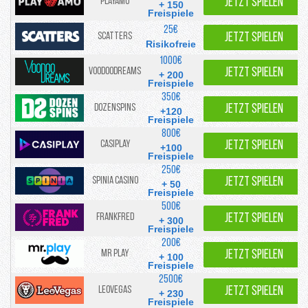
Playamo
JETZT SPIELEN
+ 150
Freispiele
25€
Scatters
JETZT SPIELEN
Risikofreie
1000€
Voodoodreams
JETZT SPIELEN
+ 200
Freispiele
350€
DozenSpins
JETZT SPIELEN
+120
Freispiele
800€
Casiplay
JETZT SPIELEN
+100
Freispiele
250€
Spinia Casino
JETZT SPIELEN
+ 50
Freispiele
500€
FrankFred
JETZT SPIELEN
+ 300
Freispiele
200€
Mr Play
JETZT SPIELEN
+ 100
Freispiele
2500€
LeoVegas
JETZT SPIELEN
+ 230
Freispiele