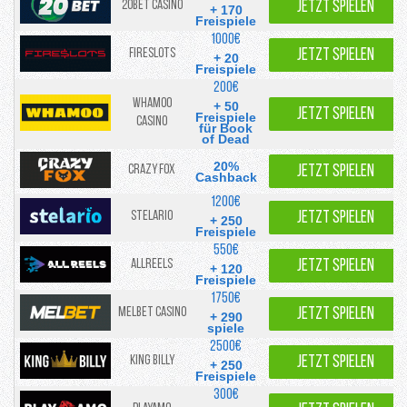
20Bet Casino
JETZT SPIELEN
+ 170
Freispiele
1000€
FireSlots
JETZT SPIELEN
+ 20
Freispiele
200€
Whamoo
+ 50
JETZT SPIELEN
Freispiele
Casino
für Book
of Dead
20%
Crazy Fox
JETZT SPIELEN
Cashback
1200€
Stelario
JETZT SPIELEN
+ 250
Freispiele
550€
Allreels
JETZT SPIELEN
+ 120
Freispiele
1750€
Melbet Casino
JETZT SPIELEN
+ 290
spiele
2500€
King Billy
JETZT SPIELEN
+ 250
Freispiele
300€