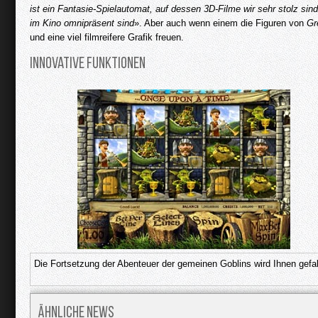
ist ein Fantasie-Spielautomat, auf dessen 3D-Filme wir sehr stolz sind
im Kino omnipräsent sind
». Aber auch wenn einem die Figuren von
Gr
und eine viel filmreifere Grafik freuen.
Innovative Funktionen
Die Fortsetzung der Abenteuer der gemeinen Goblins wird Ihnen gefal
Ähnliche News