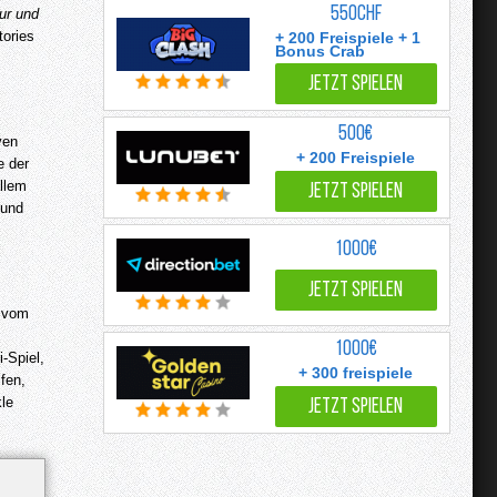
550CHF
tur und
ories
+ 200 Freispiele + 1
Bonus Crab
JETZT SPIELEN
500€
ven
+ 200 Freispiele
e der
allem
JETZT SPIELEN
 und
1000€
JETZT SPIELEN
n vom
1000€
-Spiel,
+ 300 freispiele
fen,
kle
JETZT SPIELEN