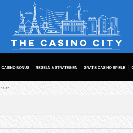
CASINO BONUS
REGELN & STRATEGIEN
GRATIS CASINO-SPIELE
ins an