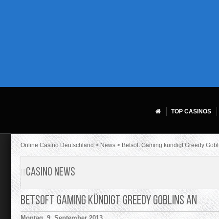
TOP CASINOS
Online Casino Deutschland
News
Betsoft Gaming kündigt Greedy Gobl
Casino News
Betsoft Gaming kündigt Greedy Goblins an
Montag, 9. September 2013