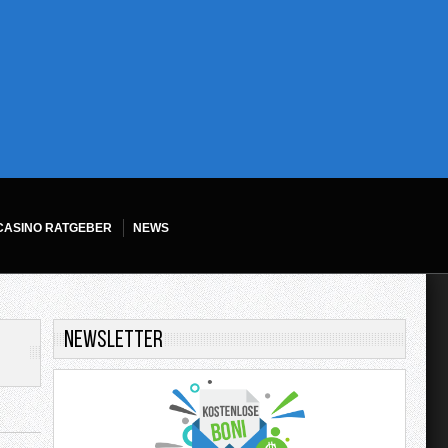
CASINO RATGEBER
NEWS
Newsletter