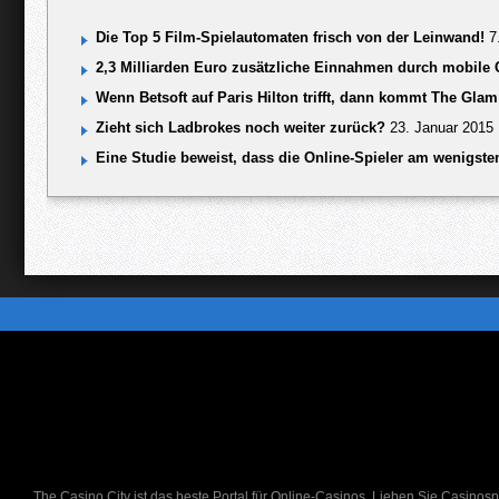
Die Top 5 Film-Spielautomaten frisch von der Leinwand!
7
2,3 Milliarden Euro zusätzliche Einnahmen durch mobile 
Wenn Betsoft auf Paris Hilton trifft, dann kommt The Glam
Zieht sich Ladbrokes noch weiter zurück?
23. Januar 2015
Eine Studie beweist, dass die Online-Spieler am wenigste
The Casino City ist das beste Portal für Online-Casinos. Lieben Sie Casinospie