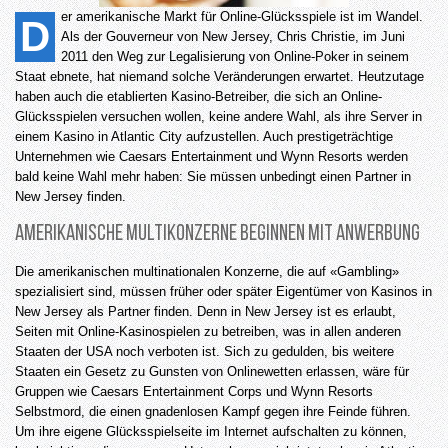
er amerikanische Markt für Online-Glücksspiele ist im Wandel.
D
Als der Gouverneur von New Jersey, Chris Christie, im Juni
2011 den Weg zur Legalisierung von Online-Poker in seinem
Staat ebnete, hat niemand solche Veränderungen erwartet. Heutzutage
haben auch die etablierten Kasino-Betreiber, die sich an Online-
Glücksspielen versuchen wollen, keine andere Wahl, als ihre Server in
einem Kasino in Atlantic City aufzustellen. Auch prestigeträchtige
Unternehmen wie Caesars Entertainment und Wynn Resorts werden
bald keine Wahl mehr haben: Sie müssen unbedingt einen Partner in
New Jersey finden.
Amerikanische Multikonzerne beginnen mit Anwerbung
Die amerikanischen multinationalen Konzerne, die auf «Gambling»
spezialisiert sind, müssen früher oder später Eigentümer von Kasinos in
New Jersey als Partner finden. Denn in New Jersey ist es erlaubt,
Seiten mit Online-Kasinospielen zu betreiben, was in allen anderen
Staaten der USA noch verboten ist. Sich zu gedulden, bis weitere
Staaten ein Gesetz zu Gunsten von Onlinewetten erlassen, wäre für
Gruppen wie Caesars Entertainment Corps und Wynn Resorts
Selbstmord, die einen gnadenlosen Kampf gegen ihre Feinde führen.
Um ihre eigene Glücksspielseite im Internet aufschalten zu können,