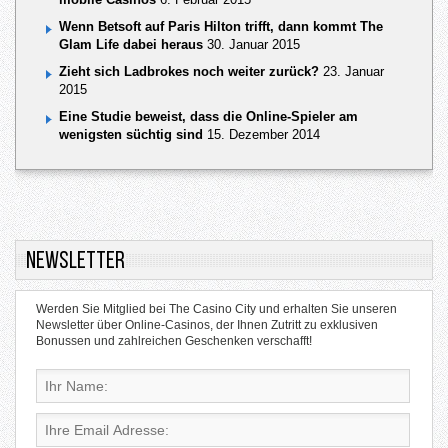
Wenn Betsoft auf Paris Hilton trifft, dann kommt The
Glam Life dabei heraus
30. Januar 2015
Zieht sich Ladbrokes noch weiter zurück?
23. Januar
2015
Eine Studie beweist, dass die Online-Spieler am
wenigsten süchtig sind
15. Dezember 2014
Newsletter
Werden Sie Mitglied bei The Casino City und erhalten Sie unseren
Newsletter über Online-Casinos, der Ihnen Zutritt zu exklusiven
Bonussen und zahlreichen Geschenken verschafft!