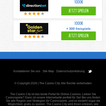
1000€
JETZT SPIELEN
1000€
+ 300 freispiele
JETZT SPIELEN
Kontaktieren Sie uns
Site Map
Datenschutzerklärung
© Copyright 2026 | The Casino City. Alle Rechte vorbehalten
The Casino City ist das beste Portal für Online-Casinos. Lieben Sie
Casinospiele? Dann ist unsere Internetseite perfekt für Sie! Bei uns finden
Sie alle Regeln und Strategien für Casinospiele, und es besteht sogar die
Möglichkeit, gratis zu spielen. The Casino City wird Ihnen erklären, wie