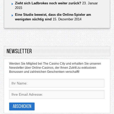
Zieht sich Ladbrokes noch weiter zurück?
23. Januar
2015
Eine Studie beweist, dass die Online-Spieler am
wenigsten süchtig sind
15. Dezember 2014
Newsletter
Werden Sie Mitglied bei The Casino City und erhalten Sie unseren
Newsletter über Online-Casinos, der Ihnen Zutritt zu exklusiven
Bonussen und zahlreichen Geschenken verschafft!