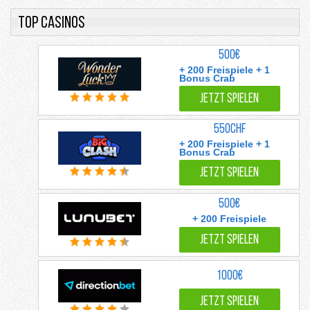
Top Casinos
500€
+ 200 Freispiele + 1
Bonus Crab
JETZT SPIELEN
550CHF
+ 200 Freispiele + 1
Bonus Crab
JETZT SPIELEN
500€
+ 200 Freispiele
JETZT SPIELEN
1000€
JETZT SPIELEN