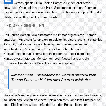
werden speziell zum Thema Fantasie-Helden aller Arten
entwickelt. Ob es sich nun um Hulk, Superman oder sogar Pacman
handelt, jeder kann nun online eine Maschine finden, die speziell für den
Helden seiner Kindheit konzipiert wurde.
Die klassischen Helden
Seit Jahren werden Spielautomaten mit immer originelleren Themen
entwickelt. An einem Automaten zu spielen ist eigentliche eine eintönige
Aktivität, und es war lange schwierig, die Spielautomaten der
verschiedenen Kasinos zu unterscheiden. Jetzt aber sind
Spielautomaten zum Thema Märchen oder auch über bekannte
Fantasiewesen wie das Monster von Loch Ness, Hans und die
Bohnenranke oder auch Peter Pan gang und gäbe.
«Immer mehr Spielautomaten werden speziell zum
Thema Fantasie-Helden aller Arten entwickelt.»
Die kleine Meerjungfrau erwartet einen ebenfalls in zahlreichen Kasinos,
soll doch das Spielen an einem Spielautomaten vor allem Unterhaltung
sein. Die Themen wurden erfunden, um den Basisspielen der