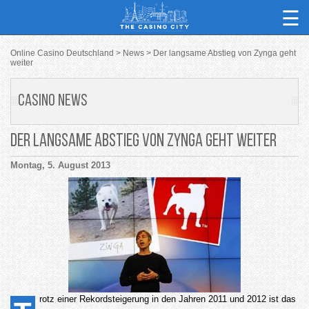
☰
Online Casino Deutschland
News
Der langsame Abstieg von Zynga geht
weiter
Top Casinos
Casino News
Casino Bonus
Der langsame Abstieg von Zynga geht weiter
Regeln & Strategien
Montag, 5. August 2013
Gratis Casino-Spiele
Casino Ratgeber
News
rotz einer Rekordsteigerung in den Jahren 2011 und 2012 ist das