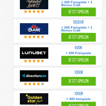
+ 200 Freispiele + 1
Bonus Crab
JETZT SPIELEN
550CHF
+ 200 Freispiele + 1
Bonus Crab
JETZT SPIELEN
500€
+ 200 Freispiele
JETZT SPIELEN
1000€
JETZT SPIELEN
1000€
+ 300 freispiele