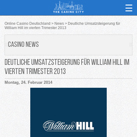
☰
Online Casino Deutschland
News
Deutliche Umsatzsteigerung für
William Hill im vierten Trimester 2013
Top Casinos
Casino News
Casino Bonus
Deutliche Umsatzsteigerung für William Hill im
Regeln & Strategien
vierten Trimester 2013
Gratis Casino-Spiele
Montag, 24. Februar 2014
Casino Ratgeber
News