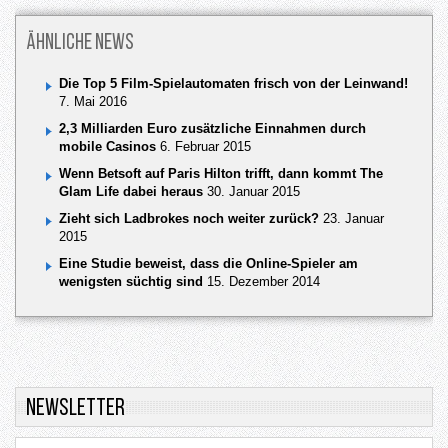
Ähnliche News
Die Top 5 Film-Spielautomaten frisch von der Leinwand!
7. Mai 2016
2,3 Milliarden Euro zusätzliche Einnahmen durch
mobile Casinos
6. Februar 2015
Wenn Betsoft auf Paris Hilton trifft, dann kommt The
Glam Life dabei heraus
30. Januar 2015
Zieht sich Ladbrokes noch weiter zurück?
23. Januar
2015
Eine Studie beweist, dass die Online-Spieler am
wenigsten süchtig sind
15. Dezember 2014
Newsletter