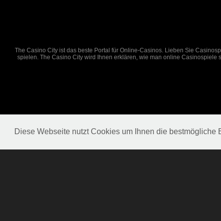
The Casino City ist das beste Portal für Online-Casinos. Lieben Sie Casinospie
spielen. The Casino City wird Ihnen erklären, wie man online Casinospiele
Diese Webseite nutzt Cookies um Ihnen die bestmögliche E