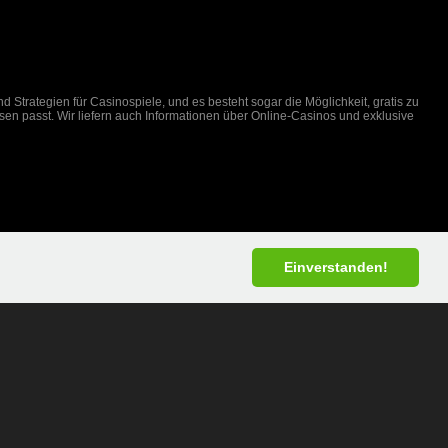
nd Strategien für Casinospiele, und es besteht sogar die Möglichkeit, gratis zu
en passt. Wir liefern auch Informationen über Online-Casinos und exklusive
Einverstanden!