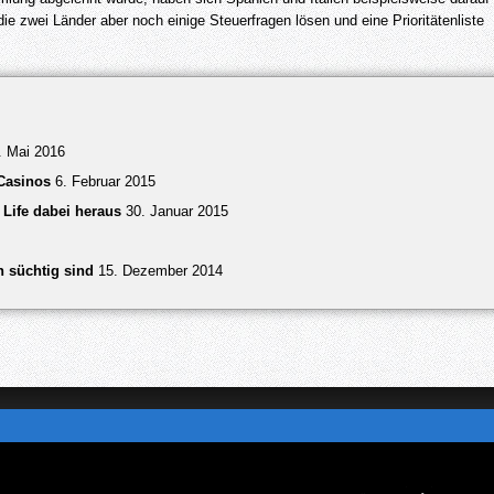
 zwei Länder aber noch einige Steuerfragen lösen und eine Prioritätenliste
. Mai 2016
Casinos
6. Februar 2015
 Life dabei heraus
30. Januar 2015
n süchtig sind
15. Dezember 2014