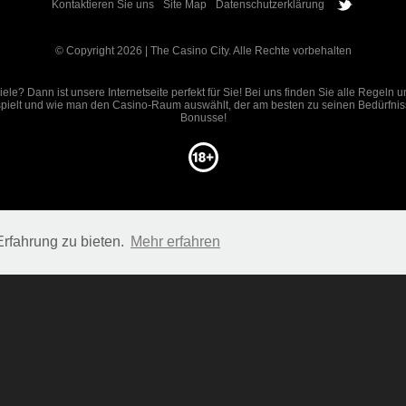
Kontaktieren Sie uns
Site Map
Datenschutzerklärung
© Copyright 2026 | The Casino City. Alle Rechte vorbehalten
le? Dann ist unsere Internetseite perfekt für Sie! Bei uns finden Sie alle Regeln u
 spielt und wie man den Casino-Raum auswählt, der am besten zu seinen Bedürfniss
Bonusse!
rfahrung zu bieten.
Mehr erfahren