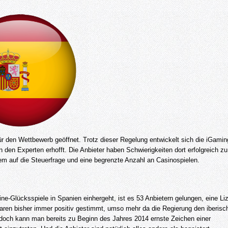
ür den Wettbewerb geöffnet. Trotz dieser Regelung entwickelt sich die iGamin
 den Experten erhofft. Die Anbieter haben Schwierigkeiten dort erfolgreich zu
em auf die Steuerfrage und eine begrenzte Anzahl an Casinospielen.
line-Glücksspiele in Spanien einhergeht, ist es 53 Anbietern gelungen, eine Li
n waren bisher immer positiv gestimmt, umso mehr da die Regierung den iberisc
och kann man bereits zu Beginn des Jahres 2014 ernste Zeichen einer