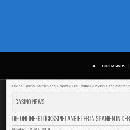
TOP CASINOS
Online Casino Deutschland
News
Die Online-Glücksspielanbieter in Sp
Casino News
Die Online-Glücksspielanbieter in Spanien in der
Montag, 12. Mai 2014