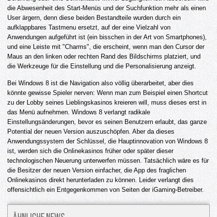
die Abwesenheit des Start-Menüs und der Suchfunktion mehr als einen
User ärgern, denn diese beiden Bestandteile wurden durch ein
aufklappbares Tastmenu ersetzt, auf der eine Vielzahl von
Anwendungen aufgeführt ist (ein bisschen in der Art von Smartphones),
und eine Leiste mit "Charms", die erscheint, wenn man den Cursor der
Maus an den linken oder rechten Rand des Bildschirms platziert, und
die Werkzeuge für die Einstellung und die Personalisierung anzeigt.
Bei Windows 8 ist die Navigation also völlig überarbeitet, aber dies
könnte gewisse Spieler nerven: Wenn man zum Beispiel einen Shortcut
zu der Lobby seines Lieblingskasinos kreieren will, muss dieses erst in
das Menü aufnehmen. Windows 8 verlangt radikale
Einstellungsänderungen, bevor es seinen Benutzern erlaubt, das ganze
Potential der neuen Version auszuschöpfen. Aber da dieses
Anwendungssystem der Schlüssel, die Hauptinnovation von Windows 8
ist, werden sich die Onlinekasinos früher oder später dieser
technologischen Neuerung unterwerfen müssen. Tatsächlich wäre es für
die Besitzer der neuen Version einfacher, die App des fraglichen
Onlinekasinos direkt herunterladen zu können. Leider verlangt dies
offensichtlich ein Entgegenkommen von Seiten der iGaming-Betreiber.