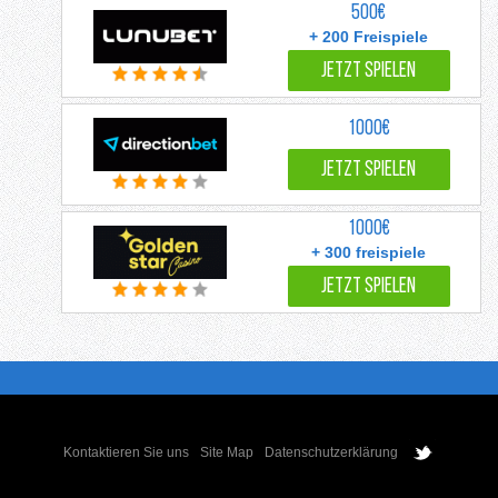
500€
+ 200 Freispiele
JETZT SPIELEN
1000€
JETZT SPIELEN
1000€
+ 300 freispiele
JETZT SPIELEN
Kontaktieren Sie uns
Site Map
Datenschutzerklärung