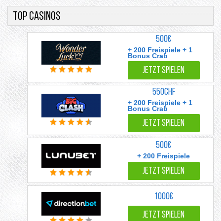
Top Casinos
500€
+ 200 Freispiele + 1
Bonus Crab
JETZT SPIELEN
550CHF
+ 200 Freispiele + 1
Bonus Crab
JETZT SPIELEN
500€
+ 200 Freispiele
JETZT SPIELEN
1000€
JETZT SPIELEN