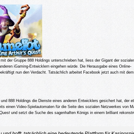
it der Gruppe 888 Holdings unterschrieben hat, liess der Gigant der soziale
 anderen iGaming-Entwicklern eingehen würde. Die Herausgabe eines Online-
ekräftigt nun den Verdacht. Tatsächlich arbeitet Facebook jetzt auch mit dem
und 888 Holdings die Dienste eines anderen Entwicklers gesichert hat, der e
eits einen Video-Spielautomaten für die Seite des sozialen Netzwerkes von M
 Quest
und setzt die Suche des sagenhaften Königs in einem brilliant rekonstr
u und hofft, tatsächlich eine bedeutende Plattform für Kasinospi