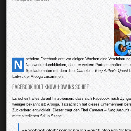
achdem Facebook erst vor einigen Wochen eine Vereinbarung m
N
Netzwerke durchblicken, dass er weitere Partnerschaften mit
Spielautomaten mit dem Titel
Camelot – King Arthur's Quest
b
Entwickler Arooga zusammen.
Facebook holt Know-how ins Schiff
Es scheint alles darauf hinzuweisen, dass sich Facebook nach Zynga 
weniger bekannt ist: Arooga. Tatsächlich hat dieses Unternehmen ber
Zuckerberg entwicklelt. Dieser trägt den Titel
Camelot – King Arthur's
mittelalterlichen Stil in Szene.
«Facebook bleibt seiner neuen Politik also weiter tre