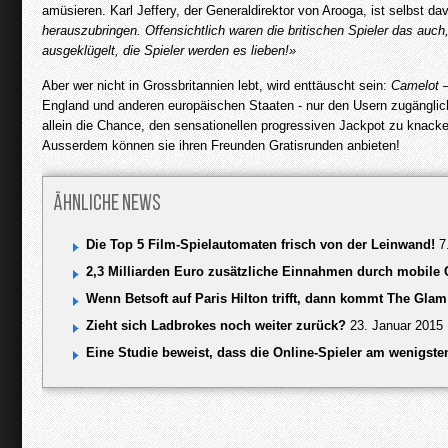
amüsieren. Karl Jeffery, der Generaldirektor von Arooga, ist selbst d
herauszubringen. Offensichtlich waren die britischen Spieler das auch
ausgeklügelt, die Spieler werden es lieben!»
Aber wer nicht in Grossbritannien lebt, wird enttäuscht sein:
Camelot –
England und anderen europäischen Staaten - nur den Usern zugänglich
allein die Chance, den sensationellen progressiven Jackpot zu knack
Ausserdem können sie ihren Freunden Gratisrunden anbieten!
Ähnliche News
Die Top 5 Film-Spielautomaten frisch von der Leinwand!
7
2,3 Milliarden Euro zusätzliche Einnahmen durch mobile 
Wenn Betsoft auf Paris Hilton trifft, dann kommt The Glam
Zieht sich Ladbrokes noch weiter zurück?
23. Januar 2015
Eine Studie beweist, dass die Online-Spieler am wenigste