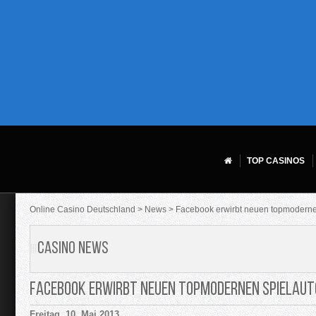
TOP CASINOS
Online Casino Deutschland
News
Facebook erwirbt neuen topmodern
Casino News
Facebook erwirbt neuen topmodernen Spielau
Freitag, 10. Mai 2013