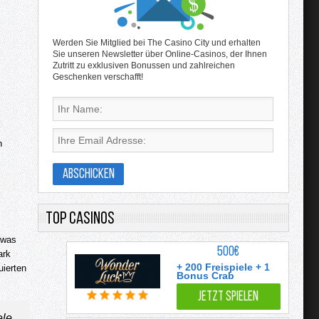
Werden Sie Mitglied bei The Casino City und erhalten
Sie unseren Newsletter über Online-Casinos, der Ihnen
Zutritt zu exklusiven Bonussen und zahlreichen
Geschenken verschafft!
n
Top Casinos
twas
500€
ark
+ 200 Freispiele + 1
uierten
Bonus Crab
JETZT SPIELEN
ele