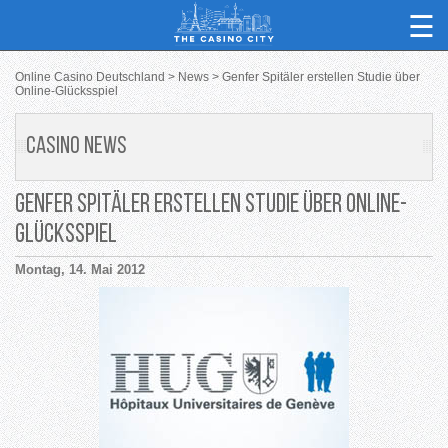
☰
Online Casino Deutschland
News
Genfer Spitäler erstellen Studie über
Online-Glücksspiel
Top Casinos
Casino News
Casino Bonus
Genfer Spitäler erstellen Studie über Online-
Regeln & Strategien
Glücksspiel
Gratis Casino-Spiele
Montag, 14. Mai 2012
Casino Ratgeber
News