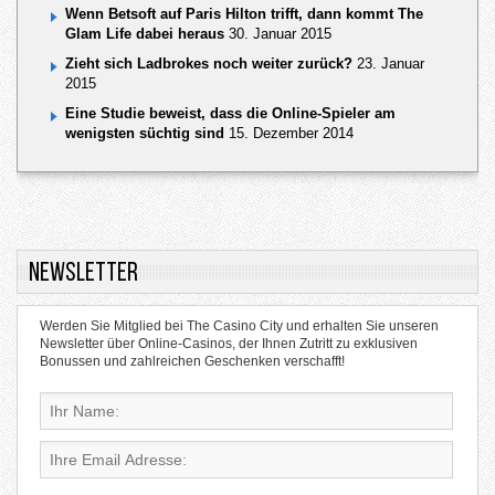
Wenn Betsoft auf Paris Hilton trifft, dann kommt The
Glam Life dabei heraus
30. Januar 2015
Zieht sich Ladbrokes noch weiter zurück?
23. Januar
2015
Eine Studie beweist, dass die Online-Spieler am
wenigsten süchtig sind
15. Dezember 2014
Newsletter
Werden Sie Mitglied bei The Casino City und erhalten Sie unseren
Newsletter über Online-Casinos, der Ihnen Zutritt zu exklusiven
Bonussen und zahlreichen Geschenken verschafft!