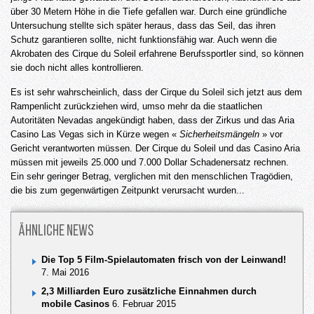
über 30 Metern Höhe in die Tiefe gefallen war. Durch eine gründliche
Untersuchung stellte sich später heraus, dass das Seil, das ihren
Schutz garantieren sollte, nicht funktionsfähig war. Auch wenn die
Akrobaten des Cirque du Soleil erfahrene Berufssportler sind, so können
sie doch nicht alles kontrollieren.
Es ist sehr wahrscheinlich, dass der Cirque du Soleil sich jetzt aus dem
Rampenlicht zurückziehen wird, umso mehr da die staatlichen
Autoritäten Nevadas angekündigt haben, dass der Zirkus und das Aria
Casino Las Vegas sich in Kürze wegen «
Sicherheitsmängeln
» vor
Gericht verantworten müssen. Der Cirque du Soleil und das Casino Aria
müssen mit jeweils 25.000 und 7.000 Dollar Schadenersatz rechnen.
Ein sehr geringer Betrag, verglichen mit den menschlichen Tragödien,
die bis zum gegenwärtigen Zeitpunkt verursacht wurden...
Ähnliche News
Die Top 5 Film-Spielautomaten frisch von der Leinwand!
7. Mai 2016
2,3 Milliarden Euro zusätzliche Einnahmen durch
mobile Casinos
6. Februar 2015