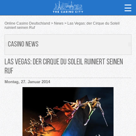
☰
Online Casino Deutschland
News
Las Vegas: der Cirque du Soleil
ruiniert seinen Ruf
Top Casinos
Casino News
Casino Bonus
Las Vegas: der Cirque du Soleil ruiniert seinen
Regeln & Strategien
Ruf
Gratis Casino-Spiele
Montag, 27. Januar 2014
Casino Ratgeber
News