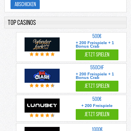
Top Casinos
500€
+ 200 Freispiele + 1
Bonus Crab
JETZT SPIELEN
550CHF
+ 200 Freispiele + 1
Bonus Crab
JETZT SPIELEN
500€
+ 200 Freispiele
JETZT SPIELEN
1000€