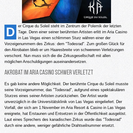
er Cirque du Soleil steht im Zentrum der Polemik der letzten
D
Tage. Denn einer seiner berühmten Artisten erlitt im Aria Casino
in Las Vegas einen schlimmen Sturz währen einer der
Vorzeigenummern des Zirkus: dem "Todesrad". Zum großen Glück für
den Akrobaten blieb er um Haaresbreite von schwereren Verletzungen
verschont. Nun muss sich die die Zirkusgesellschaft mit allen
möglichen Anschuldigungen auseinandersetzen.
Akrobat im Aria Casino schwer verletzt
Es gab keine andere Möglichkeit. Der berühmte Cirque du Soleil musste
seine Vorzeigenummer, das "Todesrad", aufgrund eines spektakulären
Sturzes eines seiner Artisten zurückziehen. Der Artist wurde
unverzüglich in die Universitätsklinik von Las Vegas eingeliefert. Der
Vorfall, der sich am 1.November im Aria Resort & Casino in Las Vegas
ereignete, hat Erstaunen und Entsetzen in der Öffentlichkeit ausgelöst.
Laut eines Sprechers des kanadischen Zirkus wurde das "Todesrad"
durch eine andere, weniger gefährliche Drahtseilnummer ersetzt.