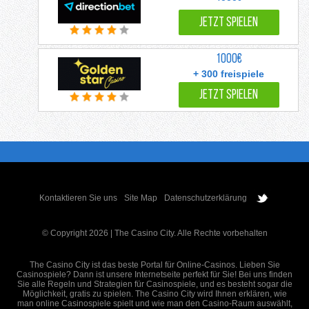
JETZT SPIELEN
1000€
+ 300 freispiele
JETZT SPIELEN
Kontaktieren Sie uns
Site Map
Datenschutzerklärung
© Copyright 2026 | The Casino City. Alle Rechte vorbehalten
The Casino City ist das beste Portal für Online-Casinos. Lieben Sie
Casinospiele? Dann ist unsere Internetseite perfekt für Sie! Bei uns finden
Sie alle Regeln und Strategien für Casinospiele, und es besteht sogar die
Möglichkeit, gratis zu spielen. The Casino City wird Ihnen erklären, wie
man online Casinospiele spielt und wie man den Casino-Raum auswählt,