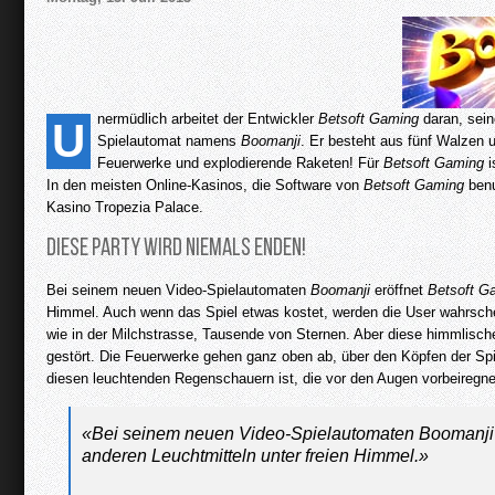
nermüdlich arbeitet der Entwickler
Betsoft Gaming
daran, sein
U
Spielautomat namens
Boomanji
. Er besteht aus fünf Walzen 
Feuerwerke und explodierende Raketen! Für
Betsoft Gaming
i
In den meisten Online-Kasinos, die Software von
Betsoft Gaming
benu
Kasino Tropezia Palace.
Diese Party wird niemals enden!
Bei seinem neuen Video-Spielautomaten
Boomanji
eröffnet
Betsoft G
Himmel. Auch wenn das Spiel etwas kostet, werden die User wahrschein
wie in der Milchstrasse, Tausende von Sternen. Aber diese himmlisch
gestört. Die Feuerwerke gehen ganz oben ab, über den Köpfen der Spie
diesen leuchtenden Regenschauern ist, die vor den Augen vorbeiregne
«Bei seinem neuen Video-Spielautomaten
Boomanji
anderen Leuchtmitteln unter freien Himmel.»