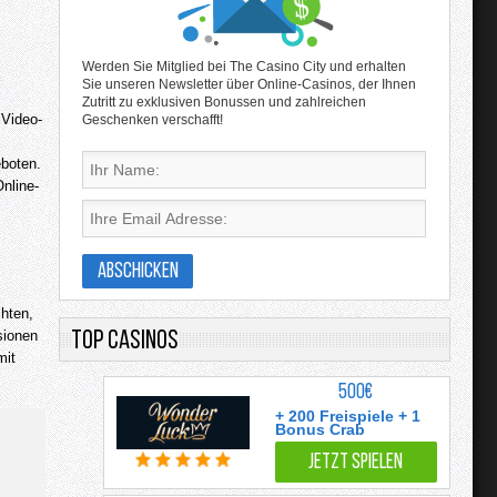
Werden Sie Mitglied bei The Casino City und erhalten
Sie unseren Newsletter über Online-Casinos, der Ihnen
Zutritt zu exklusiven Bonussen und zahlreichen
 Video-
Geschenken verschafft!
eboten.
nline-
chten,
sionen
Top Casinos
mit
500€
+ 200 Freispiele + 1
Bonus Crab
JETZT SPIELEN