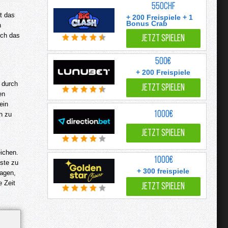
550CHF
t das
+ 200 Freispiele + 1
Bonus Crab
n
rch das
JETZT SPIELEN
500€
+ 200 Freispiele
n durch
JETZT SPIELEN
en
ein
1000€
n zu
JETZT SPIELEN
ichen.
1000€
ste zu
+ 300 freispiele
sagen,
e Zeit
JETZT SPIELEN