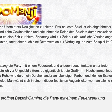
en Usern stets Neuigkeiten zu bieten. Das neueste Spiel ist ein abgefahrener
und zehn Gewinnreihen und erleuchtet die Reise des Spielers durch zahlreiche
st es also Zeit zu feiern!
Boomanji
wird zur Zeit nur als käufliche Version ang
tzen, steht aber auch eine Demoversion zur Verfügung, so zum Beispiel im O
aming
die Party mit einem Feuerwerk und anderen Leuchtmitteln unter freien
lich vor Ungeduld zittern, so gigantisch ist die Grafik. Im Nachthimmel leu
e Ruhe wird durch ein Durcheinander an lebendigen Farben und kleinen Explo
ler. Man wähnt sich in einem dieser festlichen Augenblicke, wo man alleine 
n.
eröffnet
Betsoft Gaming
die Party mit einem Feuerwerk und