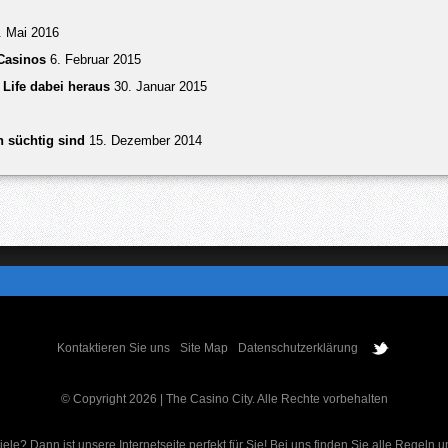
. Mai 2016
Casinos
6. Februar 2015
 Life dabei heraus
30. Januar 2015
n süchtig sind
15. Dezember 2014
Kontaktieren Sie uns
Site Map
Datenschutzerklärung
© Copyright 2026 | The Casino City. Alle Rechte vorbehalten
le? Dann ist unsere Internetseite perfekt für Sie! Bei uns finden Sie alle Regeln u