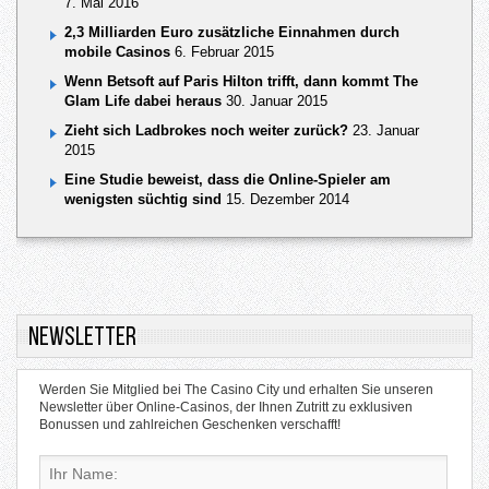
7. Mai 2016
2,3 Milliarden Euro zusätzliche Einnahmen durch
mobile Casinos
6. Februar 2015
Wenn Betsoft auf Paris Hilton trifft, dann kommt The
Glam Life dabei heraus
30. Januar 2015
Zieht sich Ladbrokes noch weiter zurück?
23. Januar
2015
Eine Studie beweist, dass die Online-Spieler am
wenigsten süchtig sind
15. Dezember 2014
Newsletter
Werden Sie Mitglied bei The Casino City und erhalten Sie unseren
Newsletter über Online-Casinos, der Ihnen Zutritt zu exklusiven
Bonussen und zahlreichen Geschenken verschafft!