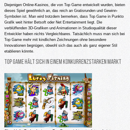
Diejenigen Online-Kasinos, die von Top Game entwickelt wurden, bieten
dieses Spiel gewöhnlich an, das reich an Gratisrunden und Gewinn-
Symbolen ist. Man wird trotzdem bemerken, dass Top Game in Punkto
Grafik weit hinter Betsoft oder Net Entertainment liegt. Die
verblüffenden 3D-Grafiken und Animationen in Studioqualität dieser
Entwickler haben nichts Vergleichbares. Tatsächlich muss man sich bei
Top Game mehr mit kindlichen Zeichnungen ohne besondere
Innovationen begnügen, obwohl sich das auch als ganz eigener Stil
etablieren könnte.
Top Game hält sich in einem konkurrenzstarken Markt