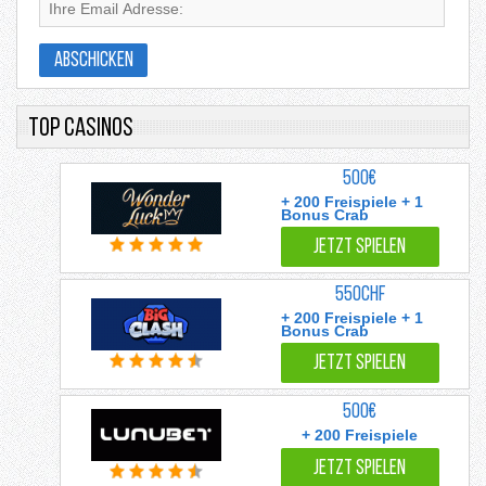
Top Casinos
500€
+ 200 Freispiele + 1
Bonus Crab
JETZT SPIELEN
550CHF
+ 200 Freispiele + 1
Bonus Crab
JETZT SPIELEN
500€
+ 200 Freispiele
JETZT SPIELEN