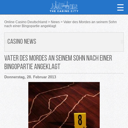
☰
Online Casino Deutschland
News
Vater des Mordes an seinem Sohn
nach einer Bingopartie angeklagt
Top Casinos
Casino News
Casino Bonus
Vater des Mordes an seinem Sohn nach einer
Regeln & Strategien
Bingopartie angeklagt
Gratis Casino-Spiele
Donnerstag, 28. Februar 2013
Casino Ratgeber
News