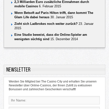
2,3 Milliarden Euro zusätzliche Einnahmen durch
mobile Casinos
6. Februar 2015
Wenn Betsoft auf Paris Hilton trifft, dann kommt The
Glam Life dabei heraus
30. Januar 2015
Zieht sich Ladbrokes noch weiter zurück?
23. Januar
2015
Eine Studie beweist, dass die Online-Spieler am
wenigsten süchtig sind
15. Dezember 2014
Newsletter
Werden Sie Mitglied bei The Casino City und erhalten Sie unseren
Newsletter über Online-Casinos, der Ihnen Zutritt zu exklusiven
Bonussen und zahlreichen Geschenken verschafft!