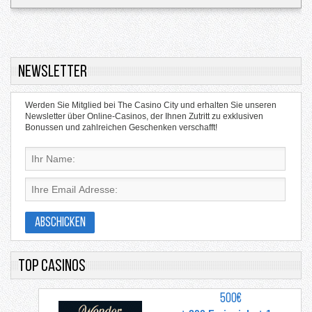
Newsletter
Werden Sie Mitglied bei The Casino City und erhalten Sie unseren
Newsletter über Online-Casinos, der Ihnen Zutritt zu exklusiven
Bonussen und zahlreichen Geschenken verschafft!
Top Casinos
500€