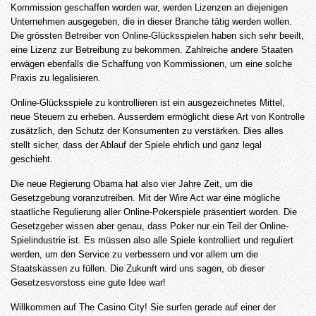
Kommission geschaffen worden war, werden Lizenzen an diejenigen
Unternehmen ausgegeben, die in dieser Branche tätig werden wollen.
Die grössten Betreiber von Online-Glücksspielen haben sich sehr beeilt,
eine Lizenz zur Betreibung zu bekommen. Zahlreiche andere Staaten
erwägen ebenfalls die Schaffung von Kommissionen, um eine solche
Praxis zu legalisieren.
Online-Glücksspiele zu kontrollieren ist ein ausgezeichnetes Mittel,
neue Steuern zu erheben. Ausserdem ermöglicht diese Art von Kontrolle
zusätzlich, den Schutz der Konsumenten zu verstärken. Dies alles
stellt sicher, dass der Ablauf der Spiele ehrlich und ganz legal
geschieht.
Die neue Regierung Obama hat also vier Jahre Zeit, um die
Gesetzgebung voranzutreiben. Mit der Wire Act war eine mögliche
staatliche Regulierung aller Online-Pokerspiele präsentiert worden. Die
Gesetzgeber wissen aber genau, dass Poker nur ein Teil der Online-
Spielindustrie ist. Es müssen also alle Spiele kontrolliert und reguliert
werden, um den Service zu verbessern und vor allem um die
Staatskassen zu füllen. Die Zukunft wird uns sagen, ob dieser
Gesetzesvorstoss eine gute Idee war!
Willkommen auf The Casino City! Sie surfen gerade auf einer der