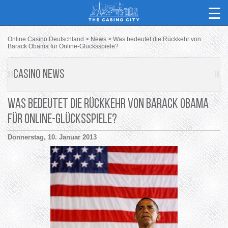
☰
Online Casino Deutschland
News
Was bedeutet die Rückkehr von
Barack Obama für Online-Glücksspiele?
Top Casinos
Casino News
Casino Bonus
Was bedeutet die Rückkehr von Barack Obama
Regeln & Strategien
für Online-Glücksspiele?
Gratis Casino-Spiele
Donnerstag, 10. Januar 2013
Casino Ratgeber
News