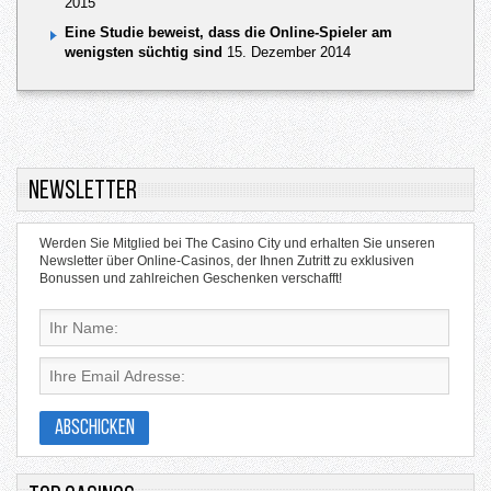
2015
Eine Studie beweist, dass die Online-Spieler am
wenigsten süchtig sind
15. Dezember 2014
Newsletter
Werden Sie Mitglied bei The Casino City und erhalten Sie unseren
Newsletter über Online-Casinos, der Ihnen Zutritt zu exklusiven
Bonussen und zahlreichen Geschenken verschafft!