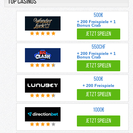
Top Casinos
500€
+ 200 Freispiele + 1
Bonus Crab
JETZT SPIELEN
550CHF
+ 200 Freispiele + 1
Bonus Crab
JETZT SPIELEN
500€
+ 200 Freispiele
JETZT SPIELEN
1000€
JETZT SPIELEN