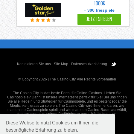
1000€
+ 300 freispiele
JETZT SPIELEN
Kontaktieren Sie uns
Site Map
Datenschutzerklärung
© Copyright 2026 | The Casino City. Alle Rechte vorbehalten
The Casino City ist das beste Portal für Online-Casinos. Lieben Sie
Casinospiele? Dann ist unsere Internetseite perfekt für Sie! Bei uns finden
Sie alle Regeln und Strategien für Casinospiele, und es besteht sogar die
Möglichkeit, gratis zu spielen. The Casino City wird Ihnen erklären, wie
man online Casinospiele spielt und wie man den Casino-Raum auswählt,
der am besten zu seinen Bedürfnissen passt. Wir liefern auch
Informationen über Online-Casinos und exklusive Bonusse!
Diese Webseite nutzt Cookies um Ihnen die
bestmögliche Erfahrung zu bieten.