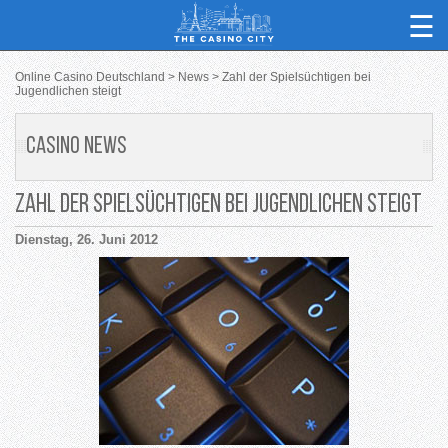
☰
Online Casino Deutschland
News
Zahl der Spielsüchtigen bei
Jugendlichen steigt
Top Casinos
Casino News
Casino Bonus
Zahl der Spielsüchtigen bei Jugendlichen steigt
Regeln & Strategien
Dienstag, 26. Juni 2012
Gratis Casino-Spiele
Casino Ratgeber
News