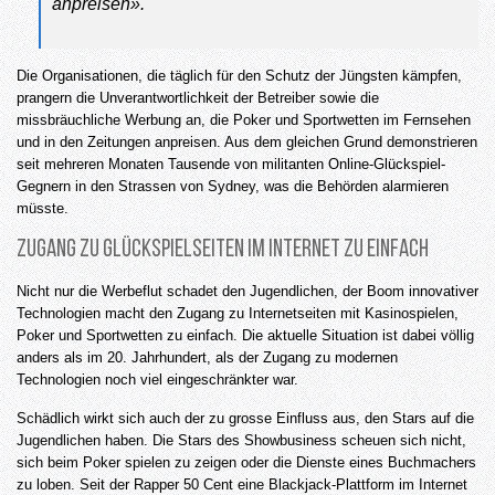
anpreisen».
Die Organisationen, die täglich für den Schutz der Jüngsten kämpfen,
prangern die Unverantwortlichkeit der Betreiber sowie die
missbräuchliche Werbung an, die Poker und Sportwetten im Fernsehen
und in den Zeitungen anpreisen. Aus dem gleichen Grund demonstrieren
seit mehreren Monaten Tausende von militanten Online-Glückspiel-
Gegnern in den Strassen von Sydney, was die Behörden alarmieren
müsste.
Zugang zu Glückspielseiten im Internet zu einfach
Nicht nur die Werbeflut schadet den Jugendlichen, der Boom innovativer
Technologien macht den Zugang zu Internetseiten mit Kasinospielen,
Poker und Sportwetten zu einfach. Die aktuelle Situation ist dabei völlig
anders als im 20. Jahrhundert, als der Zugang zu modernen
Technologien noch viel eingeschränkter war.
Schädlich wirkt sich auch der zu grosse Einfluss aus, den Stars auf die
Jugendlichen haben. Die Stars des Showbusiness scheuen sich nicht,
sich beim Poker spielen zu zeigen oder die Dienste eines Buchmachers
zu loben. Seit der Rapper 50 Cent eine Blackjack-Plattform im Internet