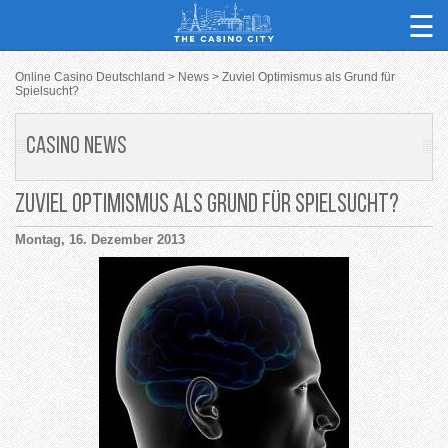
☰
Online Casino Deutschland
News
Zuviel Optimismus als Grund für
Spielsucht?
Top Casinos
Casino News
Casino Bonus
Zuviel Optimismus als Grund für Spielsucht?
Regeln & Strategien
Montag, 16. Dezember 2013
Gratis Casino-Spiele
Casino Ratgeber
News