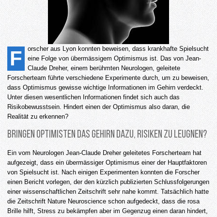
orscher aus Lyon konnten beweisen, dass krankhafte Spielsucht
F
eine Folge von übermässigem Optimismus ist. Das von Jean-
Claude Dreher, einem berühmten Neurologen, geleitete
Forscherteam führte verschiedene Experimente durch, um zu beweisen,
dass Optimismus gewisse wichtige Informationen im Gehirn verdeckt.
Unter diesen wesentlichen Informationen findet sich auch das
Risikobewusstsein. Hindert einen der Optimismus also daran, die
Realität zu erkennen?
Bringen Optimisten das Gehirn dazu, Risiken zu leugnen?
Ein vom Neurologen Jean-Claude Dreher geleitetes Forscherteam hat
aufgezeigt, dass ein übermässiger Optimismus einer der Hauptfaktoren
von Spielsucht ist. Nach einigen Experimenten konnten die Forscher
einen Bericht vorlegen, der den kürzlich publizierten Schlussfolgerungen
einer wissenschaftlichen Zeitschrift sehr nahe kommt. Tatsächlich hatte
die Zeitschrift Nature Neuroscience schon aufgedeckt, dass die rosa
Brille hilft, Stress zu bekämpfen aber im Gegenzug einen daran hindert,