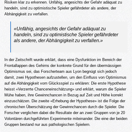
Risiken klar zu erkennen. Unfähig, angesichts der Gefahr adäquat zu
handeln, sind zu optimistische Spieler gefährdeter als andere, der
Abhängigkeit zu verfallen.
«Unfähig, angesichts der Gefahr adäquat zu
handeln, sind zu optimistische Spieler gefährdeter
als andere, der Abhängigkeit zu verfallen.»
In der Zeitschrift wurde erklärt, dass eine Dysfunktion im Bereich der
Frontallappen des Gehirns der konkrete Grund für den übermässigen
Optimismus sei, das Forscherteam aus Lyon begnügt sich jedoch
damit, zwei Hypothesen aufzustellen, um den Einfluss von Optimismus
auf die Abhängigkeit vom Glücksspiel zu erklären: Die erste Hypothese
heisst «Verzerrte Chanceneinschätzung» und erklärt, warum die Spieler
Mühe haben, ihre Gewinnchancen in Bezug auf Zeit und Höhe korrekt
einzuschätzen. Die zweite «Erhebung der Hypothese» ist die Folge der
chronischen Überschätzung der Gewinnchancen durch die Spieler. Die
Forscher verglichen dabei die Resultate der an zwei Gruppen von je 20
Volontären durchgeführten Experimente miteinander. Die eine der beiden
Gruppen bestand nur aus pathologischen Spielern.