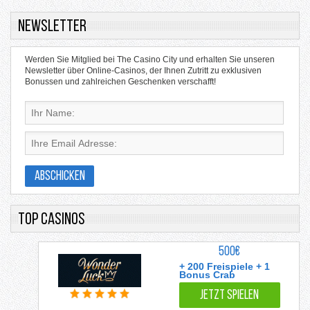
Newsletter
Werden Sie Mitglied bei The Casino City und erhalten Sie unseren
Newsletter über Online-Casinos, der Ihnen Zutritt zu exklusiven
Bonussen und zahlreichen Geschenken verschafft!
Top Casinos
500€
+ 200 Freispiele + 1
Bonus Crab
JETZT SPIELEN